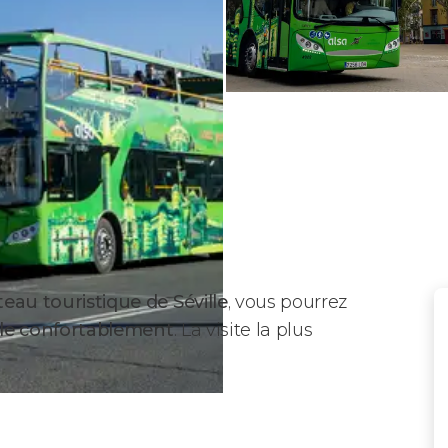
ateau touristique de Séville
, vous pourrez
ille confortablement
. La visite la plus