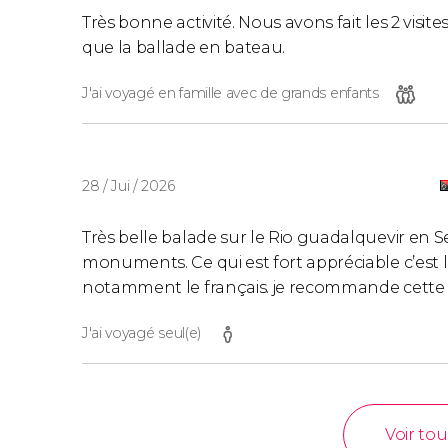
Très bonne activité. Nous avons fait les 2 visi
que la ballade en bateau.
J'ai voyagé en famille avec de grands enfants
28 / Jui / 2026
Très belle balade sur le Rio guadalquevir en Se
monuments. Ce qui est fort appréciable c’est 
notamment le français. je recommande cette 
J'ai voyagé seul(e)
Voir tou