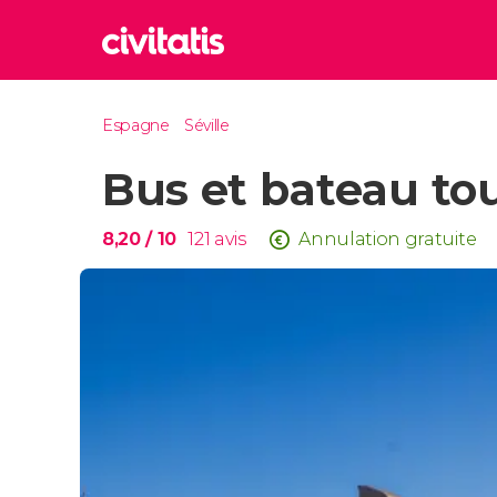
Rom
Espagne
Séville
Italie
Bus et bateau tou
Lond
Royaum
Édim
8,20
/ 10
121
avis
Annulation gratuite
Royaum
Marr
Maroc
Istan
Turquie