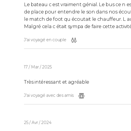
Le bateau c est vraiment génial. Le bus ce n e
Les horaires sont susceptibles d'être modifié
de place pour entendre le son dans nos écou
les consulter sur le lien suivant.
le match de foot qu écoutait le chauffeur. L 
Malgré cela c était sympa de faire cette activité
Horaires des visites guidées à Séville
.
J'ai voyagé en couple
17 / Mar / 2025
Très intéressant et agréable
J'ai voyagé avec des amis
25 / Avr / 2024