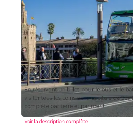
En réservant un
billet pour le bus et le b
visiter tous les coins de la
capitale de Sév
complète par terre et par mer !
Voir la description complète
Bus touristique