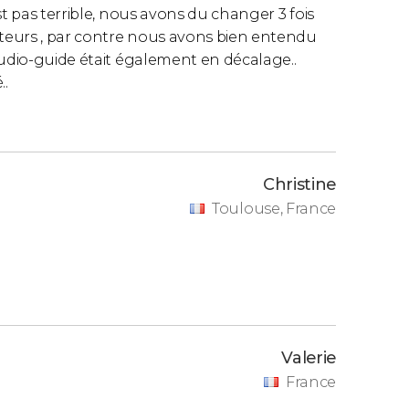
st pas terrible, nous avons du changer 3 fois
s et peuvent varier légèrement. Vous pouvez
teurs , par contre nous avons bien entendu
audio-guide était également en décalage..
..
Christine
Toulouse, France
Valerie
France