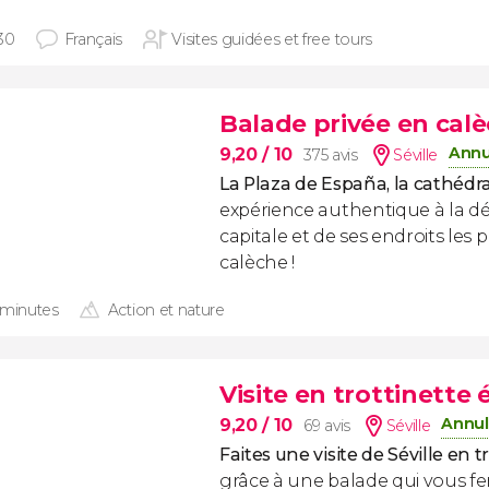
30
Français
Visites guidées et free tours
Balade privée en calè
Annu
9,20
/ 10
375 avis
Séville
La Plaza de España, la cathédra
expérience authentique à la d
capitale et de ses endroits les
calèche !
 minutes
Action et nature
Visite en trottinette 
Annul
9,20
/ 10
69 avis
Séville
Faites une visite de Séville en t
grâce à une balade qui vous fe