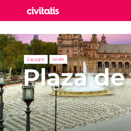
Rom
Italie
Lond
Royaum
Espagne
Séville
Édim
Plaza de
Royaum
Marr
Maroc
Istan
Turquie