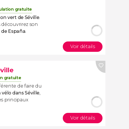
lation gratuite
on vert de Séville
.
s découvrirez son
a de España
.
Voir détails
ville
n gratuite
férente de faire du
à vélo dans
Séville
,
es principaux
Voir détails