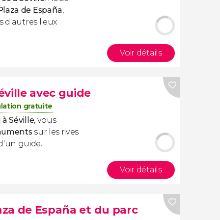
Plaza de España
,
s d'autres lieux
Voir détails
ville avec guide
lation gratuite
à Séville
, vous
numents
sur les rives
'un guide.
Voir détails
laza de España et du parc