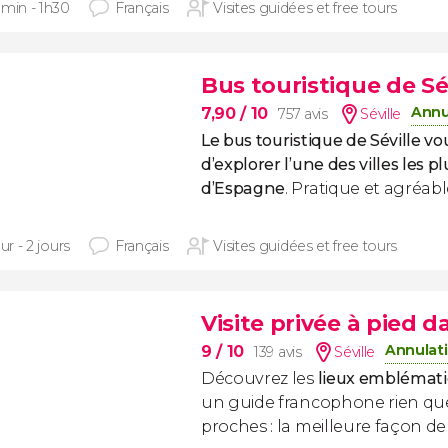
 min - 1h30
Français
Visites guidées et free tours
Bus touristique de Sé
Annu
7,90
/ 10
757 avis
Séville
Le bus touristique de Séville v
d’explorer l’une des villes les pl
d’Espagne
. Pratique et agréable
our - 2 jours
Français
Visites guidées et free tours
Visite privée à pied da
Annulati
9
/ 10
139 avis
Séville
Découvrez les
lieux emblémati
un guide francophone rien que
proches : la meilleure façon de vi