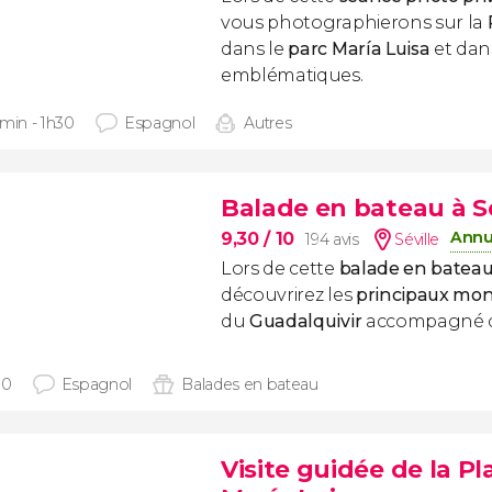
vous photographierons sur la
dans le
parc María Luisa
et dan
emblématiques.
 min - 1h30
Espagnol
Autres
Balade en bateau à Sé
Annu
9,30
/ 10
194 avis
Séville
Lors de cette
balade en bateau 
découvrirez les
principaux mo
du
Guadalquivir
accompagné d
30
Espagnol
Balades en bateau
Visite guidée de la P