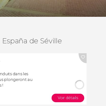
e España de Séville
e
onduits dans les
vous plongeront au
 !
Voir détails