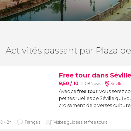
Activités passant par Plaza d
Free tour dans Sévill
9,50
/ 10
2 084 avis
Séville
Avec ce
free tour
, vous serez c
petites ruelles de Séville qui 
croisement de diverses cultures
0 - 2h
Français
Visites guidées et free tours