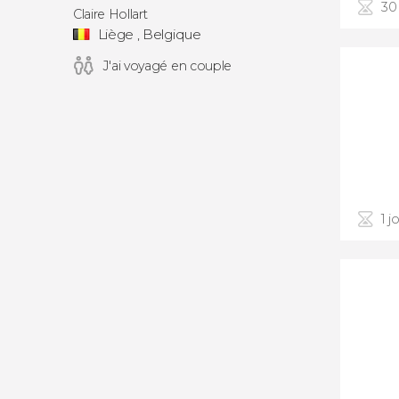
30
Claire Hollart
Liège , Belgique
J'ai voyagé en couple
1 j