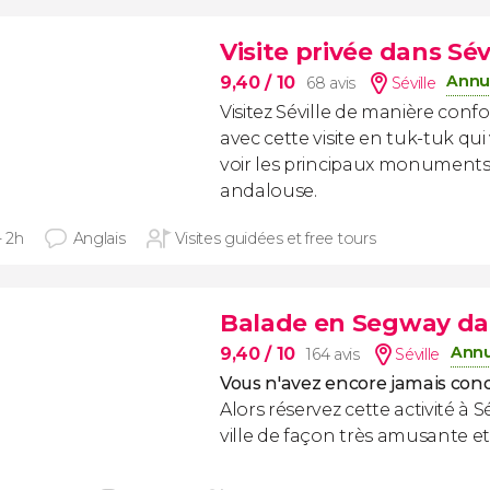
Visite privée dans Sév
Annul
9,40
/ 10
68 avis
Séville
Visitez Séville de manière confo
avec cette visite en tuk-tuk qu
voir les principaux monuments 
andalouse.
- 2h
Anglais
Visites guidées et free tours
Balade en Segway dan
Annu
9,40
/ 10
164 avis
Séville
Vous n'avez encore jamais con
Alors réservez cette activité à S
ville de façon très amusante et 