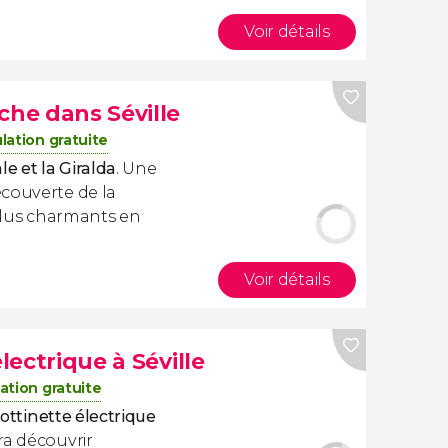
Voir détails
che dans Séville
lation gratuite
le et la Giralda
. Une
écouverte de la
 plus charmants en
Voir détails
électrique à Séville
ation gratuite
rottinette électrique
ra découvrir