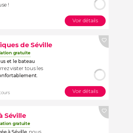
se !
Voir détails
iques de Séville
ation gratuite
bus et le bateau
rez visiter tous les
 confortablement
.
Voir détails
 tours
 Séville
ation gratuite
ée à Séville
, nous