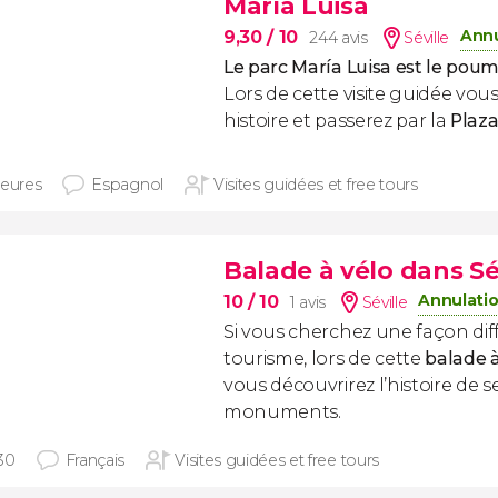
María Luisa
Annu
9,30
/ 10
244 avis
Séville
Le parc María Luisa est le poum
Lors de cette visite guidée vou
histoire et passerez par la
Plaz
heures
Espagnol
Visites guidées et free tours
Balade à vélo dans Sé
Annulatio
10
/ 10
1 avis
Séville
Si vous cherchez une façon dif
tourisme, lors de cette
balade 
vous découvrirez l’histoire de s
monuments.
30
Français
Visites guidées et free tours