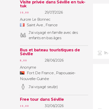
Visite privée dans Séville en tuk-
tuk
29/07/2026
10,00
Aurore Le Bonnec
Saint Ave , France
J'ai voyagé en famille avec des
enfants en bas âges
Bus et bateau touristiques de
1h 
Séville
28/06/2026
8,00
Anonyme
Fort De France , Papouasie-
Nouvelle-Guinée
J'ai voyagé seul(e)
Free tour dans Séville
30/06/2026
10,00