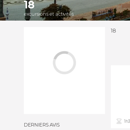
18
excursions et activités
18
1h3
DERNIERS AVIS