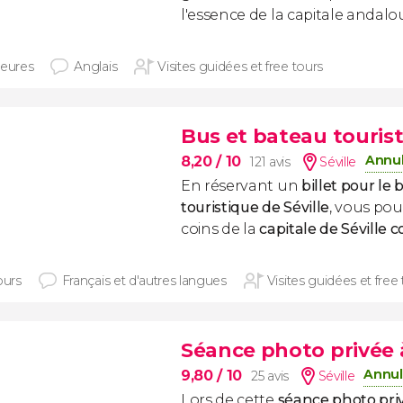
l'essence de la capitale andalou
heures
Anglais
Visites guidées et free tours
Bus et bateau tourist
Annul
8,20
/ 10
121 avis
Séville
En réservant un
billet pour le 
touristique de Séville
, vous pour
coins de la
capitale de Séville
ours
Français et d'autres langues
Visites guidées et free
Séance photo privée à
Annul
9,80
/ 10
25 avis
Séville
Lors de cette
séance photo priv