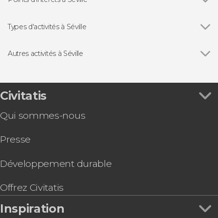
Voir tous
Cathédrale de Séville
La Giralda
Types d'activités à Séville
Plaza de España de Séville
Voir tous
Visites guidées à Séville
Alcazar de Séville
Free tours à Séville
Autres activités à Séville
Archives générales des Indes
Billets pour les monuments de Séville
Voir tous
Visite de l'Alcazar, de la Cathédrale et de la
Barrio de Triana
Croisières à Séville
Giralda
Église du Divin Sauveur
Spectacles de flamenco à Séville
Setas de Séville : billet pour le Metropol Parasol
Civitatis
Bus touristiques à Séville
Visite du stade Ramón Sánchez-Pizjuán
Excursions d'une journée depuis Séville
Qui sommes-nous
Billet pour le Palacio de las Dueñas avec
Visites gastronomiques à Séville
audioguide
Presse
Balade en Segway dans Séville
Billet pour l’Aquarium de Séville
Bus touristique de Séville
Développement durable
Visite guidée dans la Macarena et son musée
Visite de la cathédrale et de l'église du Sauveur
Offrez Civitatis
Balade privée en calèche dans Séville
Inspiration