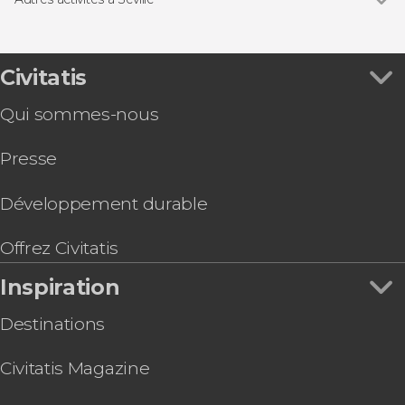
Archives générales des Indes
Billets pour les monuments de Séville
Voir tous
Visite de l'Alcazar, de la Cathédrale et de la
Barrio de Triana
Croisières à Séville
Giralda
Église du Divin Sauveur
Spectacles de flamenco à Séville
Setas de Séville : billet pour le Metropol Parasol
Civitatis
Excursions d'une journée depuis Séville
Billet pour le Palacio de las Dueñas avec
Bus touristiques à Séville
Qui sommes-nous
audioguide
Visites gastronomiques à Séville
Balade en Segway dans Séville
Presse
Billet pour l’Aquarium de Séville
Bus touristique de Séville
Location de Kayak à Séville
Développement durable
Visite guidée dans la Macarena et son musée
Visite de la cathédrale et de l'église du Sauveur
Offrez Civitatis
Balade privée en calèche dans Séville
Inspiration
Destinations
Civitatis Magazine