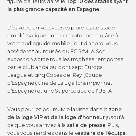
figure d'ailleurs dans le
Top 10 des stades ayant
la plus grande capacité en Espagne
.
Dès votre arrivée, vous explorerez ce stade
emblématique en toute autonomie grâce à
votre
audioguide mobile
. Tout d'abord, vous
accèderez au musée du FC Séville. Son
exposition abrite tous les trophées remportés
par le club andalou, dont sept Europa
League et cinq Copas del Rey (Coupe
d'Espagne), une de La Liga (championnat
d'Espagne) et une Supercoupe de l'UEFA.
Vous pourrez poursuivre la visite dans la
zone
de la loge VIP et de la loge d'honneur
jusqu'à
ce que vous arriviez à la
salle de presse
. Puis,
vous vous rendrez dans le
vestiaire de l'équipe
,