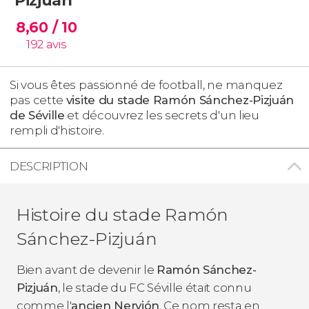
8,60
/ 10
192
avis
Si vous êtes passionné de football, ne manquez
pas cette
visite du stade Ramón Sánchez-Pizjuán
de Séville
et découvrez les secrets d'un lieu
rempli d'histoire.
DESCRIPTION
Histoire du stade Ramón
Sánchez-Pizjuán
Bien avant de devenir le
Ramón Sánchez-
Pizjuán
, le stade du FC Séville était connu
comme l'
ancien Nervión
. Ce nom resta en