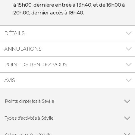
à 15h00, dernière entrée à 13h40, et de 16h00 à
20h00, dernier accès à 18h40.
DÉTAILS
ANNULATIONS
POINT DE RENDEZ-VOUS
AVIS
Points d'intérêts à Séville
Voir tous
Cathédrale de Séville
La Giralda
Types d'activités à Séville
Plaza de España de Séville
Voir tous
Visites guidées à Séville
Alcazar de Séville
Free tours à Séville
Autres activités à Séville