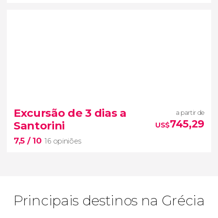
8,7


338 opiniões
Excursão de 3 dias a
a partir de
Grécia
745,29
Santorini
US$
Clássica
excursão de 4 dias
7,5
/ 10
Epidauro, Micenas, Olímpia, Delfos e Metéora
16 opiniões
Principais destinos na Grécia