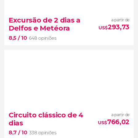
9,1


135 opiniões
Grécia Clássica
excursão de 3
Excursão de 2 dias a
a partir de
ou 4 dias por
Epidauro, Micenas, Olímpia e
293,73
Delfos e Metéora
US$
Delfos
8,5
/ 10
648 opiniões
8,5


648 opiniões
Circuito clássico de 4
a partir de
dois dos lugares mais incríveis da
766,02
dias
US$
Grécia
8,7
/ 10
338 opiniões