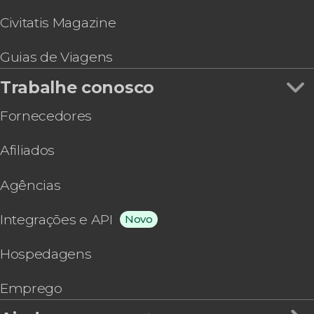
Egina
Civitatis Magazine
Olímpia
Nea Makri
Guias de Viagens
Zagori
Preveza
Trabalhe conosco
Sani
Pefkohori
Fornecedores
Amorgos
Ouranoupoli
Afiliados
Ágios Nikolaos
Delfos
Agências
Karteros
Anissaras
Integrações e API
Novo
Gournes
Ammoudara
Hospedagens
Gouves
Kokkini Hani
Emprego
Stalida
Analipsi