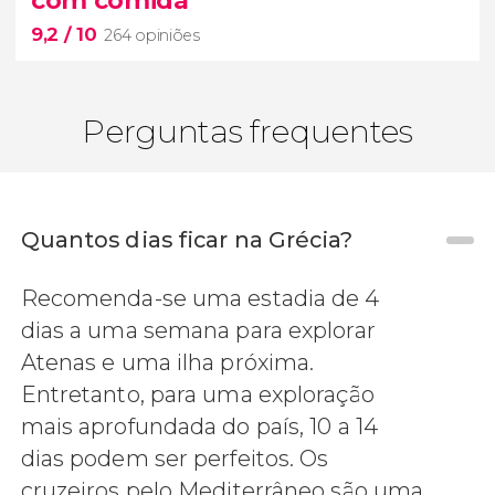
9,2
/ 10
264 opiniões
Perguntas frequentes
Quantos dias ficar na Grécia?
9,2


Recomenda-se uma estadia de 4
264 opiniões
dias a uma semana para explorar
passeio de barco tradicional pela
Caldeira de
Santorini
Atenas e uma ilha próxima.
rico almoço ou jantar.
Entretanto, para uma exploração
mais aprofundada do país, 10 a 14
dias podem ser perfeitos. Os
cruzeiros pelo Mediterrâneo são uma