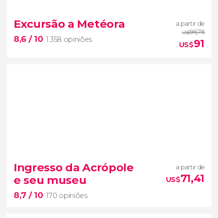
8,8


509 opiniões
Excursão a Metéora
a partir de
visita guiada pela Acrópole de
96,76
US$
8,6
/ 10
1.358 opiniões
Atenas,
91
US$
8,6


1.358 opiniões
Ingresso da Acrópole
a partir de
faces íngremes de rocha
mosteiros
71,41
e seu museu
US$
de Meteora
8,7
/ 10
excursão saindo de Atenas.
170 opiniões