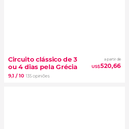
Circuito clássico de 3
a partir de
520,66
ou 4 dias pela Grécia
US$
9,1
/ 10
135 opiniões