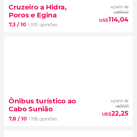
2.548 opiniões
Cruzeiro a Hidra,
a partir de
tour panorâmico de ônibus
162,42
Poros e Egina
US$
por Atenas
visita guiada à Acrópole e seu
114,04
US$
7,3
/ 10
Museu
1.309 opiniões
7,3


1.309 opiniões
Ônibus turístico ao
a partir de
Conheça três lindas ilhas gregas
32,25
Cabo Sunião
US$
22,25
US$
7,8
/ 10
1.198 opiniões