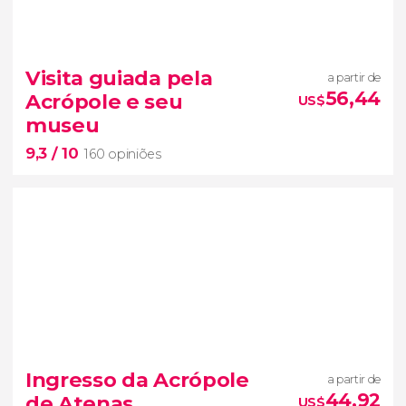
Visita guiada pela
a partir de
56,44
Acrópole e seu
US$
museu
9,3
/ 10
160 opiniões
9,3


160 opiniões
Ingresso da Acrópole
a partir de
visita guiada pela Acrópole
44,92
de Atenas
US$