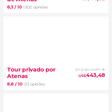
viagem no tempo até a Grécia Clássica
8,3
/ 10
1.820 opiniões
8,3


1.820 opiniões
Tour privado por
por grupo a partir de
você poderá
443,48
Atenas
US$
conhecer o Partenon, o Templo de Atenea Nice ou
8,8
/ 10
os Propileus
213 opiniões