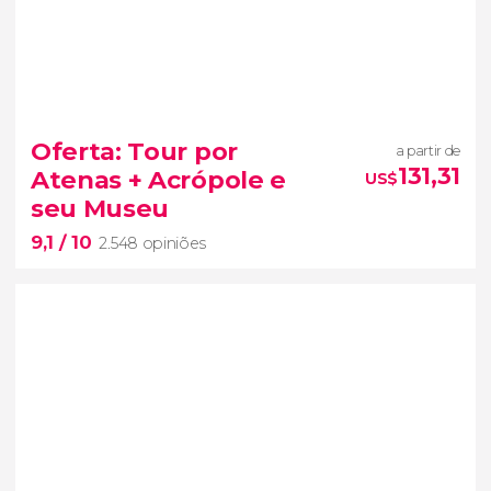
8,8


213 opiniões
Oferta: Tour por
a partir de
privado
por Atenas
131,31
Atenas + Acrópole e
US$
guia à sua inteira disposição
descobrir a
seu Museu
capital grega de forma superexclusiva
9,1
/ 10
2.548 opiniões
9,1

