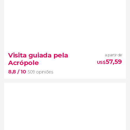
7,8


1.198 opiniões
Visita guiada pela
a partir de
ônibus turístico ao Cabo Sunião
57,59
Acrópole
US$
um dos lugares mais importantes para a mitologia
8,8
/ 10
grega
audioguia
509 opiniões