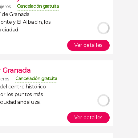
Cancelación gratuita
ajeros
í de Granada
onte y El Albaicín
, los
 ciudad.
Ver detalles
r Granada
Cancelación gratuita
jeros
el centro histórico
por los puntos más
ciudad andaluza.
Ver detalles