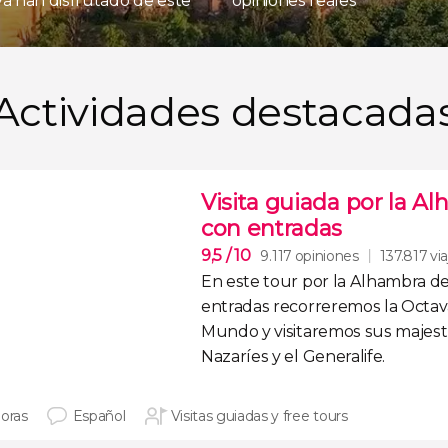
 ya han disfrutado de este
opiniones reales
Actividades destacada
Visita guiada por la Al
con entradas
9,5
/ 10
9.117 opiniones
137.817 vi
En este
tour
por la Alhambra d
entradas
recorreremos la Octava
Mundo y visitaremos sus majes
Nazaríes
y el
Generalife
.
horas
Español
Visitas guiadas y free tours