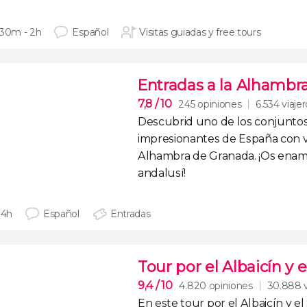
 30m - 2h
Español
Visitas guiadas y free tours
Entradas a la Alhambr
7,8
/ 10
245 opiniones
6.534 viaje
Descubrid uno de los
conjunto
impresionantes de España
con 
Alhambra de Granada
. ¡Os enam
andalusí!
 4h
Español
Entradas
Tour por el Albaicín y
9,4
/ 10
4.820 opiniones
30.888 v
En este
tour por el Albaicín y 