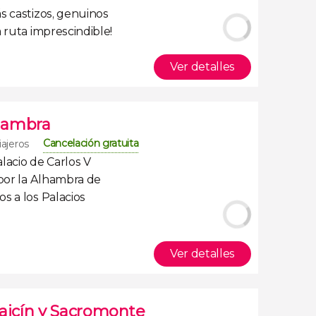
s castizos, genuinos
 ruta imprescindible!
Ver detalles
lhambra
Cancelación gratuita
iajeros
alacio de Carlos V
 por la Alhambra de
s a los
Palacios
Ver detalles
baicín y Sacromonte