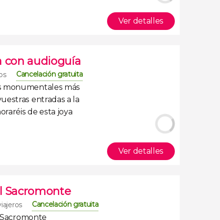
Ver detalles
a con audioguía
Cancelación gratuita
ros
s monumentales más
vuestras
entradas a la
oraréis de esta joya
Ver detalles
 el Sacromonte
Cancelación gratuita
iajeros
el Sacromonte