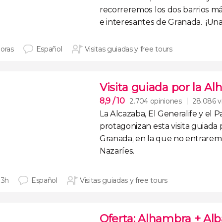
recorreremos los dos barrios má
e interesantes de Granada. ¡Una
horas
Español
Visitas guiadas y free tours
Visita guiada por la A
8,9
/ 10
2.704 opiniones
28.086 v
La Alcazaba, El Generalife y el P
protagonizan esta
visita guiada
Granada
, en la que
no entraremo
Nazaríes
.
 3h
Español
Visitas guiadas y free tours
Oferta: Alhambra + Al