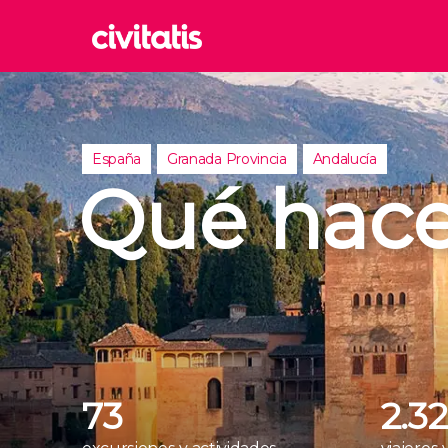
Rom
Italia
Londr
España
Granada Provincia
Andalucía
Reino 
Qué hace
Edim
Reino 
Marra
Marrue
Esta
Turquía
73
2.32