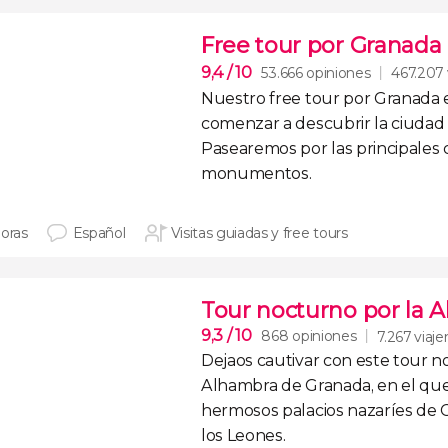
Free tour por Granada
9,4
/ 10
53.666 opiniones
467.207 
Nuestro
free tour por Granada
comenzar a descubrir la ciudad
Pasearemos por las principales c
monumentos.
horas
Español
Visitas guiadas y free tours
Tour nocturno por la A
9,3
/ 10
868 opiniones
7.267 viaje
Dejaos cautivar con este
tour no
Alhambra de Granada
, en el que
hermosos palacios nazaríes de
los Leones
.