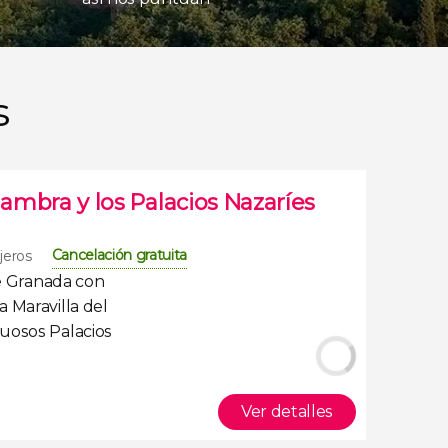
s
hambra y los Palacios Nazaríes
Cancelación gratuita
ajeros
e Granada
con
 Maravilla del
tuosos
Palacios
Ver detalles