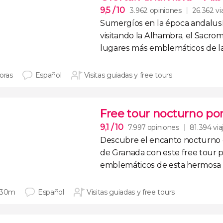
9,5
/ 10
3.962 opiniones
26.362 vi
Sumergíos en la época andalus
visitando
la Alhambra, el Sacrom
lugares más emblemáticos de la
oras
Español
Visitas guiadas y free tours
Free tour nocturno po
9,1
/ 10
7.997 opiniones
81.394 via
Descubre el encanto nocturno d
de Granada
con este free tour 
emblemáticos de esta hermosa 
 30m
Español
Visitas guiadas y free tours