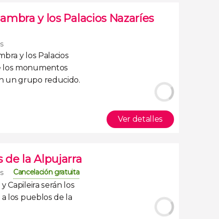
hambra y los Palacios Nazaríes
os
mbra y los Palacios
e los monumentos
en un
grupo reducido
.
Ver detalles
 de la Alpujarra
Cancelación gratuita
os
y Capileira
serán los
 a los pueblos de la