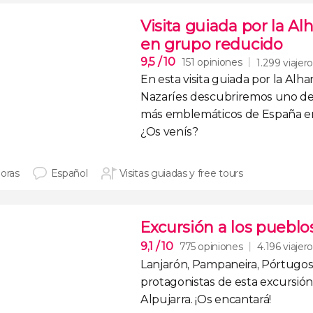
Visita guiada por la Al
en grupo reducido
9,5
/ 10
151 opiniones
1.299 viajer
En esta
visita guiada por la Alha
Nazaríes
descubriremos uno d
más emblemáticos de España 
¿Os venís?
horas
Español
Visitas guiadas y free tours
Excursión a los pueblos
9,1
/ 10
775 opiniones
4.196 viajer
Lanjarón, Pampaneira, Pórtugos 
protagonistas de esta
excursión
Alpujarra
. ¡Os encantará!