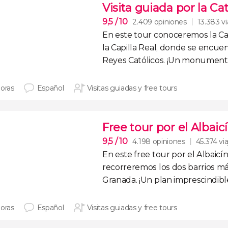
Visita guiada por la Cat
9,5
/ 10
2.409 opiniones
13.383 vi
En este tour conoceremos la
Ca
la Capilla Real
, donde se encuen
Reyes Católicos
. ¡Un monumento
horas
Español
Visitas guiadas y free tours
Free tour por el Albai
9,5
/ 10
4.198 opiniones
45.374 vi
En este
free tour por el Albaicí
recorreremos los dos barrios m
Granada. ¡Un plan imprescindible
horas
Español
Visitas guiadas y free tours