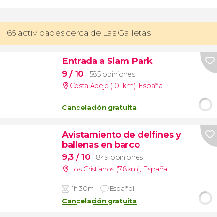
65 actividades cerca de Las Galletas
Entrada a Siam Park
9
/ 10
585 opiniones
Costa Adeje (10.1km)
,
España
Cancelación gratuita
Avistamiento de delfines y
ballenas en barco
9,3
/ 10
849 opiniones
Los Cristianos (7.8km)
,
España
1h 30m
Español
Cancelación gratuita