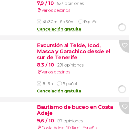
7,9
/ 10
527 opiniones
Varios destinos
4h 30m - 8h 30m
Español
Cancelación gratuita
Excursión al Teide, Icod,
Masca y Garachico desde el
sur de Tenerife
8,3
/ 10
291 opiniones
Varios destinos
8 - 9h
Español
Cancelación gratuita
Bautismo de buceo en Costa
Adeje
9,6
/ 10
87 opiniones
Costa Adeje (10.1km)
,
España