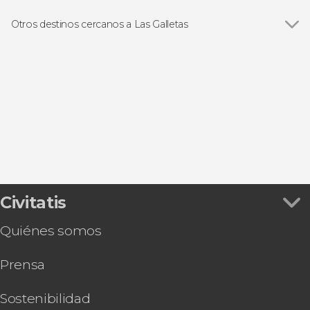
Paseos en barco
Otros destinos cercanos a Las Galletas
Ver todas
Costa Adeje
Los Cristianos
Adeje
San Miguel de Abona
Playa de las Américas
Civitatis
Quiénes somos
Prensa
Sostenibilidad