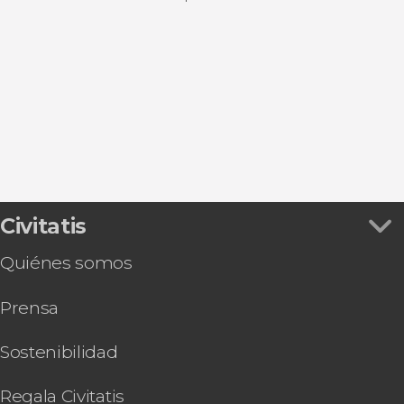
Cruceros en Oporto
Ver todas
Vila Nova de Gaia
Excursiones de un día desde Oporto
Matosinhos
Bodegas y gastronomía en Oporto
Braga
Fado en Oporto
Guimarães
Autobuses turísticos de Oporto
Arouca
Civitatis
Quiénes somos
Prensa
Sostenibilidad
Regala Civitatis