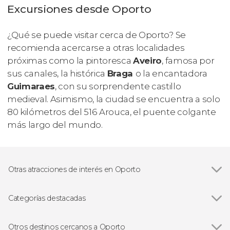
Excursiones desde Oporto
¿Qué se puede visitar cerca de Oporto? Se
recomienda acercarse a otras localidades
próximas como la pintoresca
Aveiro
, famosa por
sus canales, la histórica
Braga
o la encantadora
Guimaraes
, con su sorprendente castillo
medieval. Asimismo, la ciudad se encuentra a solo
80 kilómetros del 516 Arouca, el puente colgante
más largo del mundo.
Otras atracciones de interés en Oporto
Ver todas
Estación de São Bento
Catedral de Oporto
Categorías destacadas
Ribeira de Oporto
Ver todas
Visitas guiadas en Oporto
Librería Lello
Free tours en Oporto
Otros destinos cercanos a Oporto