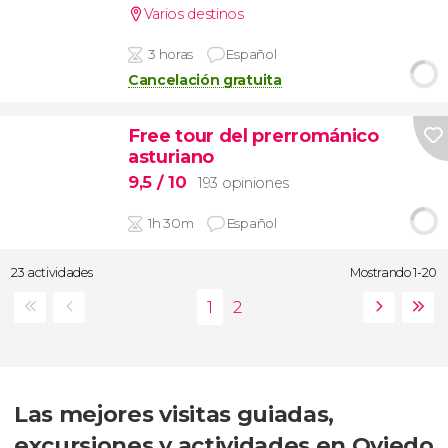
Varios destinos
3 horas
Español
Cancelación gratuita
Free tour del prerrománico
asturiano
9,5
/ 10
193 opiniones
1h 30m
Español
23 actividades
Mostrando 1-20
Las mejores visitas guiadas,
excursiones y actividades en Oviedo