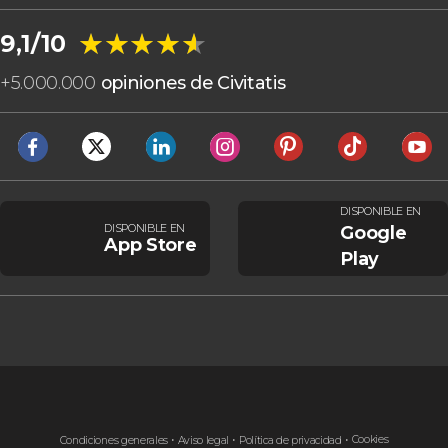
★★★★★
★★★★★
9,1/10
+
5.000.000
opiniones de Civitatis
DISPONIBLE EN
DISPONIBLE EN
Google
App Store
Play
Cookies
Condiciones generales
Aviso legal
Política de privacidad