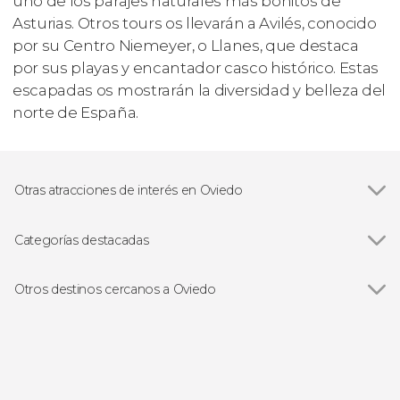
uno de los parajes naturales más bonitos de
Asturias. Otros tours os llevarán a Avilés, conocido
por su Centro Niemeyer, o Llanes, que destaca
por sus playas y encantador casco histórico. Estas
escapadas os mostrarán la diversidad y belleza del
norte de España.
Otras atracciones de interés en Oviedo
Lagos de Covadonga
Categorías destacadas
Ver todas
Visitas guiadas en Oviedo
Free tours en Oviedo
Otros destinos cercanos a Oviedo
Excursiones de un día desde Oviedo
Ver todas
Llanera
Las Caldas
Gijón
Avilés