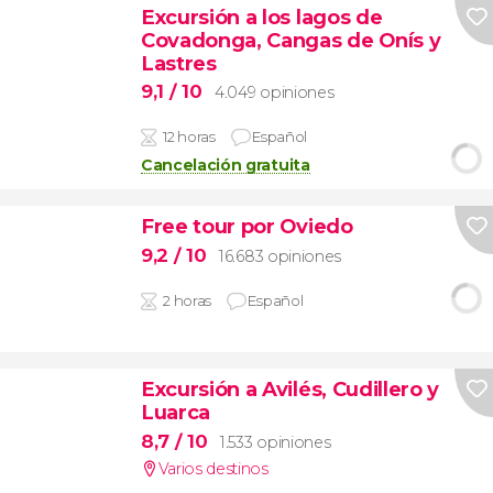
Excursión a los lagos de
Covadonga, Cangas de Onís y
Lastres
9,1
/ 10
4.049 opiniones
12 horas
Español
Cancelación gratuita
Free tour por Oviedo
9,2
/ 10
16.683 opiniones
2 horas
Español
Excursión a Avilés, Cudillero y
Luarca
8,7
/ 10
1.533 opiniones
Varios destinos