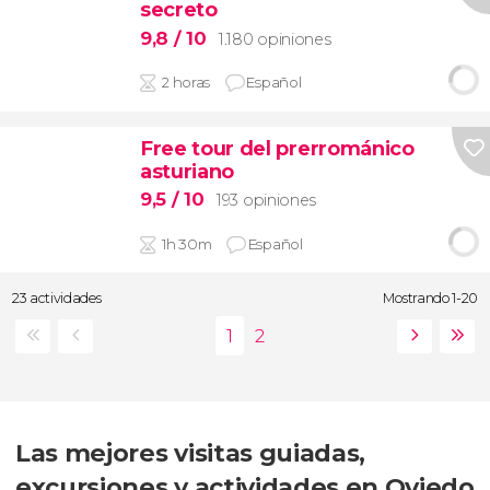
secreto
9,8
/ 10
1.180 opiniones
2 horas
Español
Free tour del prerrománico
asturiano
9,5
/ 10
193 opiniones
1h 30m
Español
23 actividades
Mostrando 1-20
Las mejores visitas guiadas,
excursiones y actividades en Oviedo