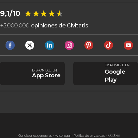
★★★★★
★★★★★
9,1/10
+
5.000.000
opiniones de Civitatis
DISPONIBLE EN
DISPONIBLE EN
Google
App Store
Play
Cookies
Condiciones generales
Aviso legal
Política de privacidad