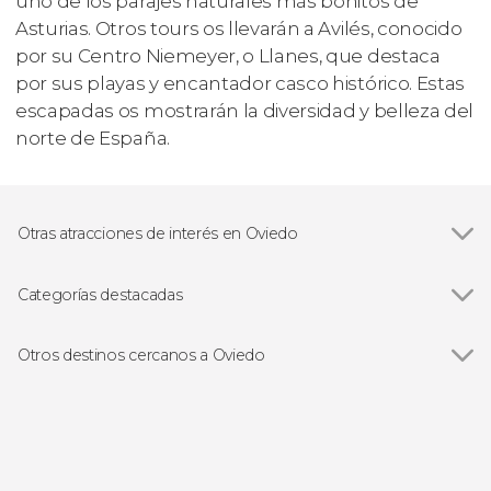
uno de los parajes naturales más bonitos de
Asturias. Otros tours os llevarán a Avilés, conocido
por su Centro Niemeyer, o Llanes, que destaca
por sus playas y encantador casco histórico. Estas
escapadas os mostrarán la diversidad y belleza del
norte de España.
Otras atracciones de interés en Oviedo
Lagos de Covadonga
Categorías destacadas
Ver todas
Visitas guiadas en Oviedo
Free tours en Oviedo
Otros destinos cercanos a Oviedo
Excursiones de un día desde Oviedo
Ver todas
Llanera
Las Caldas
Gijón
Avilés