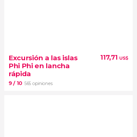
8,9


697 opiniones
Excursión a las islas
117,71
US$
Buda Esmeralda
Buda Reclinado
Gran
Phi Phi en lancha
Palacio
tour
rápida
por el Bangkok imprescindible con entradas
9
/ 10
565 opiniones