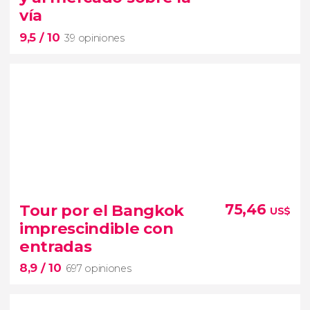
vía
9,5
/ 10
39 opiniones
9,5


39 opiniones
audioguía en español
Tour por el Bangkok
75,46
US$
mercado sobre la vía
imprescindible con
del tren de Bangkok
mercado flotante de
entradas
Damnoen Saduak
8,9
/ 10
697 opiniones