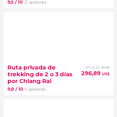
9,5
/ 10
21 opiniones
9,5


21 opiniones
Ruta privada de
por grupo desde
aventura de 5 días por Tailandia
296,89
trekking de 2 o 3 días
US$
lo
mejor de Ayutthaya, Sukhotai, Chiang
por Chiang Rai
Rai y Chiang Mai
guía en español
9,8
/ 10
9 opiniones