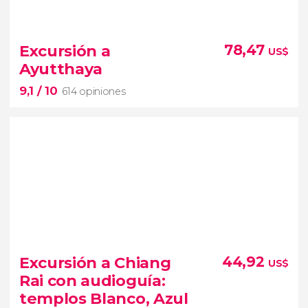
9


565 opiniones
Excursión a
78,47
US$
disfrutaremos de un
Ayutthaya
día en el paraíso descubriendo lugares como Maya
9,1
/ 10
Bay
614 opiniones
9,1


614 opiniones
excursión a Ayutthaya
uno de los
Excursión a Chiang
44,92
US$
conjuntos arqueológicos más importantes de
Rai con audioguía:
Tailandia
templos Blanco, Azul