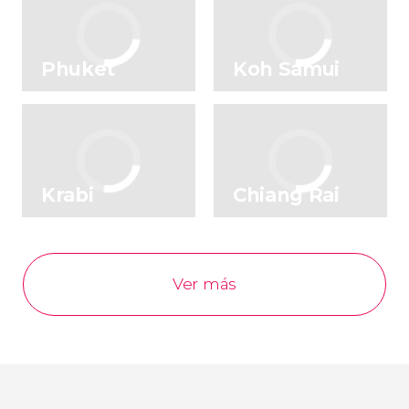
Phuket
Koh Samui
Krabi
Chiang Rai
Ver más