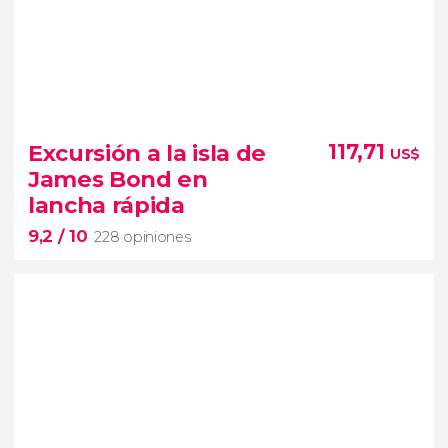
9,1


629 opiniones
Excursión a la isla de
117,71
US$
cuidando, alimentando y
James Bond en
bañando a los elefantes tailandeses
lancha rápida
9,2
/ 10
228 opiniones
9,2

