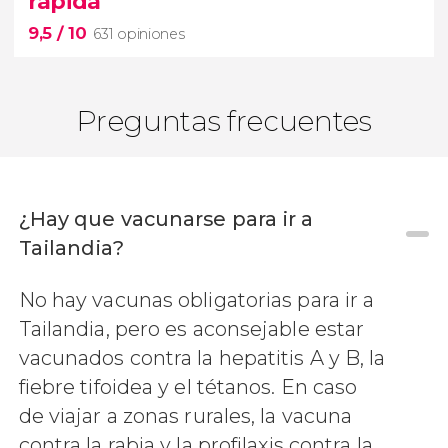
rápida
de elefantes
Parque Nacional Doi Inthanon
9,5
/ 10
631 opiniones
Preguntas frecuentes
¿Hay que vacunarse para ir a
9,5
Tailandia?


631 opiniones
No hay vacunas obligatorias para ir a
navegad en lancha a las
islas Phi Phi
4 islas
Tailandia, pero es aconsejable estar
practicaréis snorkel
vacunados contra la hepatitis A y B, la
fiebre tifoidea y el tétanos. En caso
de viajar a zonas rurales, la vacuna
contra la rabia y la profilaxis contra la