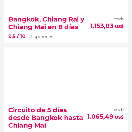
9,4


44 opiniones
Bangkok, Chiang Rai y
desde
Tailandia al completo de 11 o 14 días
1.153,03
Chiang Mai en 8 días
US$
Bangkok
9,5
/ 10
ruinas de Ayutthaya
playas de Krabi
22 opiniones
9,5


22 opiniones
Circuito de 5 días
desde
El Mercado Flotante de Bangkok, los templos de
1.065,49
desde Bangkok hasta
US$
Chiang Rai o el Santuario de elefantes de Chiang Mai
Chiang Mai