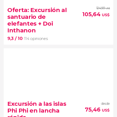
228 opiniones
124,93
Oferta: Excursión al
US$
105,64
isla de James Bond
US$
santuario de
lancha rápida
islas
elefantes + Doi
de Phuket
Inthanon
9,3
/ 10
114 opiniones
9,3


114 opiniones
Excursión a las islas
desde
día en plena naturaleza
75,46
Phi Phi en lancha
US$
santuario