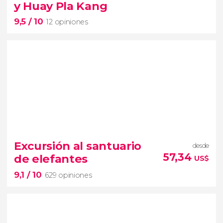
y Huay Pla Kang
9,5
/ 10
12 opiniones
9,5


12 opiniones
Excursión al santuario
desde
57,34
de elefantes
US$
provincia de Chiang Rai
9,1
/ 10
templos Blanco, Azul y Huay Pla Kang
629 opiniones