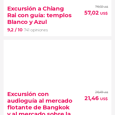
1.411 opiniones
76,02
descubriremos dos de los lugares más
Excursión a Chiang
US$
57,02
famosos de Bangkok
US$
Rai con guía: templos
Damnoen Saduak
ruinas de
Blanco y Azul
Ayutthaya
9,2
/ 10
741 opiniones
9,2


741 opiniones
26,49
excursión a Chiang Rai
Excursión con
US$
21,46
templos Blanco
US$
audioguía al mercado
o
Azul
poblado de mujeres
flotante de Bangkok
jirafa
y al mercado sobre la