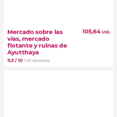
9


901 opiniones
Mercado sobre las
105,64
US$
excursión desde Bangkok
vías, mercado
mercado flotante y el mercado sobre la vía
flotante y ruinas de
Ayutthaya
9,3
/ 10
1.411 opiniones
9,3

