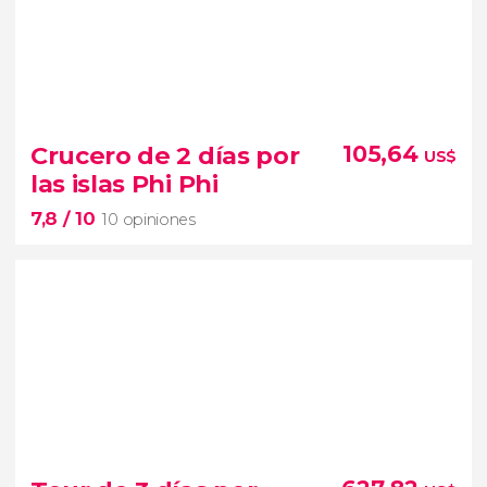
9,8


9 opiniones
Crucero de 2 días por
105,64
US$
las islas Phi Phi
Recorre campos de arroz, plantaciones de
7,8
/ 10
té y conoce a las tribus locales de Chiang Rai
10 opiniones
7,8


10 opiniones