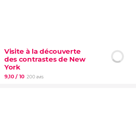
8,70


3 004 avis
Visite à la découverte
vous ne pouvez pas passer à côté
des contrastes de New
d’une visite de l’éternel Colisée
York
9,10
/ 10
200 avis