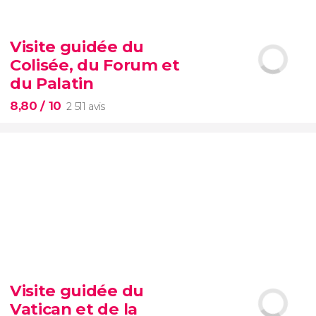
9,10


200 avis
Visite guidée du
Colisée, du Forum et
visite autour des
contrastes de New York
du Palatin
8,80
/ 10
2 511 avis
8,80


2 511 avis
Visite guidée du
Vatican et de la
Colisée, Palatin et Forum