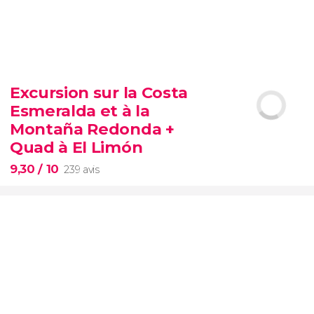
8,60


78 avis
Excursion sur la Costa
Esmeralda et à la
musées du Vatican, la chapelle Sixtine et la basilique
Saint-Pierre.
Montaña Redonda +
Quad à El Limón
9,30
/ 10
239 avis
9,30