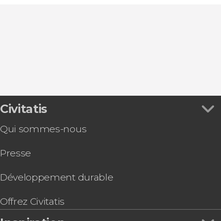
9,10


Civitatis
983 avis
Qui sommes-nous
Presse
Développement durable
Offrez Civitatis