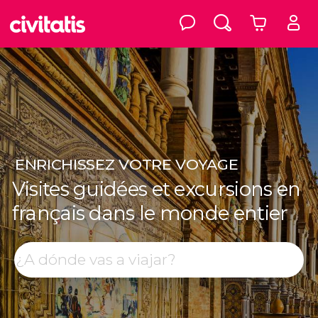
ENRICHISSEZ
VOTRE VOYAGE
Visites guidées et excursions en
français dans le monde entier
Top destinations
Rechercher