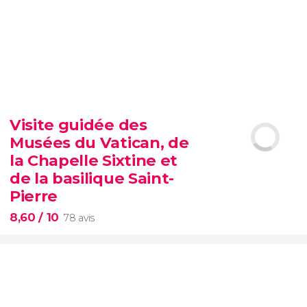
9,30


6 347 avis
billet pour le SUMMIT de New York
belvédères les plus célèbres de
Visite guidée des
Manhattan
Évitez les files d'attente
Musées du Vatican, de
option VIP
la Chapelle Sixtine et
de la basilique Saint-
Pierre
8,60
/ 10
78 avis