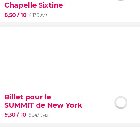
romain
Chapelle Sixtine
8,50
/ 10
4 136 avis
8,50


4 136 avis
Billet pour le
Musées du Vatican
Chapelle Sixtine
SUMMIT de New York
éviterez les files
d'attente
Vatican
9,30
/ 10
6 347 avis