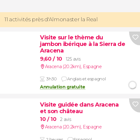
11 activités près d'Almonaster la Real
Visite sur le thème du
jambon ibérique à la Sierra de
Aracena
9,60
/ 10
125 avis
Aracena (20.2km)
,
Espagne
3h30
Anglais et espagnol
Annulation gratuite
Visite guidée dans Aracena
et son château
10
/ 10
2 avis
Aracena (20.2km)
,
Espagne
2 heures
Espagnol