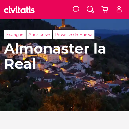
Espagne
Andalousie
Province de Huelva
Almonaster la
Real