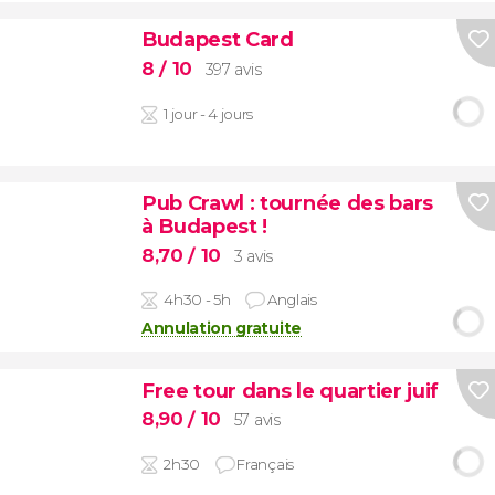
Budapest Card
8
/ 10
397 avis
1 jour - 4 jours
Pub Crawl : tournée des bars
à Budapest !
8,70
/ 10
3 avis
4h30 - 5h
Anglais
Annulation gratuite
Free tour dans le quartier juif
8,90
/ 10
57 avis
2h30
Français