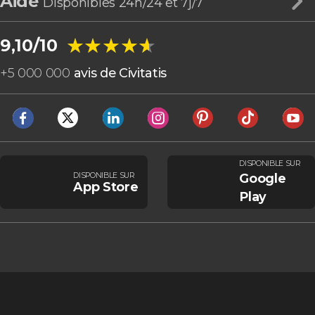
Aide
Disponibles 24h/24 et 7j/7
★★★★★
★★★★★
9,10/10
+
5 000 000
avis de Civitatis
DISPONIBLE SUR
DISPONIBLE SUR
Google
App Store
Play