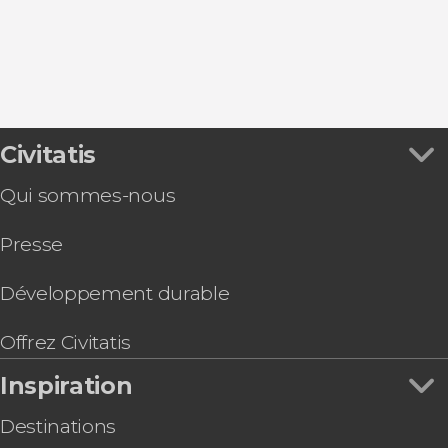
Croisières à Budapest
Bus touristiques à Budapest
Excursions d'une journée depuis Budapest
Civitatis
Qui sommes-nous
Presse
Développement durable
Offrez Civitatis
Inspiration
Destinations