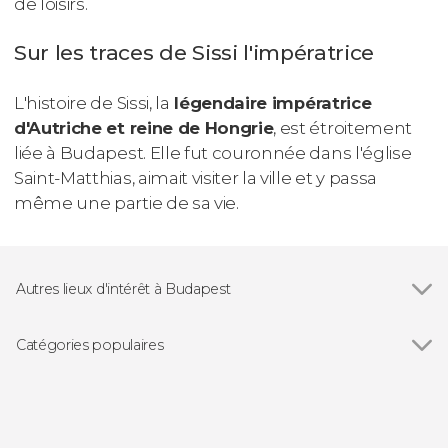
de loisirs.
Sur les traces de Sissi l'impératrice
L'histoire de Sissi, la
légendaire impératrice
d'Autriche et reine de Hongrie
, est étroitement
liée à Budapest. Elle fut couronnée dans l'église
Saint-Matthias, aimait visiter la ville et y passa
même une partie de sa vie.
Autres lieux d'intérêt à Budapest
Voir tous
Parlement de Budapest
Pont des Chaînes
Catégories populaires
Palais de Budavár
Voir tous
Visites guidées à Budapest
Basilique Saint-Étienne
Free tours à Budapest
Opéra d'État hongrois
Billets pour les monuments de Budapest
Grande synagogue de Budapest