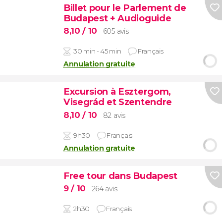
Billet pour le Parlement de
Budapest + Audioguide
8,10
/ 10
605 avis
30 min - 45 min
Français
Annulation gratuite
Excursion à Esztergom,
Visegrád et Szentendre
8,10
/ 10
82 avis
9h30
Français
Annulation gratuite
Free tour dans Budapest
9
/ 10
264 avis
2h30
Français