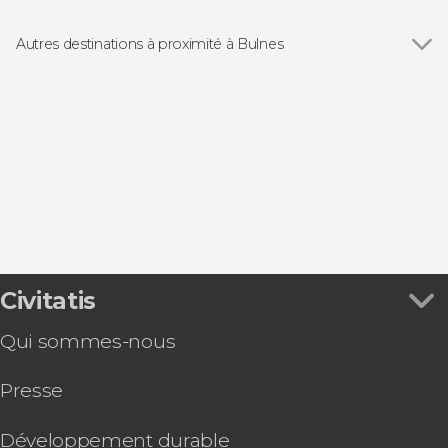
Autres destinations à proximité à Bulnes
Voir tous
Fuente Dé
La Hermida
Potes
Los Llanos
Cangas de Onís
Civitatis
Qui sommes-nous
Presse
Développement durable