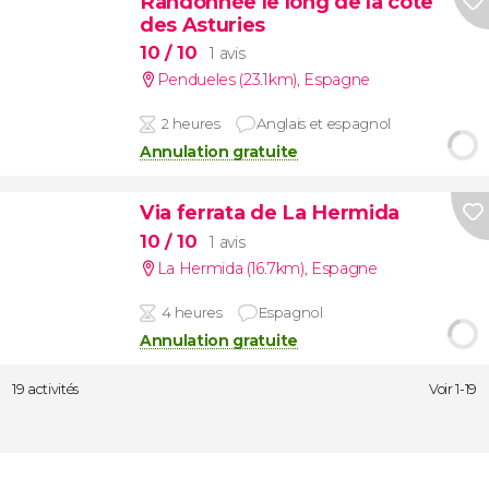
Randonnée le long de la côte
des Asturies
10
/ 10
1 avis
Pendueles (23.1km)
,
Espagne
2 heures
Anglais et espagnol
Annulation gratuite
Via ferrata de La Hermida
10
/ 10
1 avis
La Hermida (16.7km)
,
Espagne
4 heures
Espagnol
Annulation gratuite
19 activités
Voir 1-19