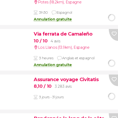
Potes (18.2km)
,
Espagne
3h30
Espagnol
Annulation gratuite
Via ferrata de Camaleño
10
/ 10
4 avis
Los Llanos (13.9km)
,
Espagne
3 heures
Anglais et espagnol
Annulation gratuite
Assurance voyage Civitatis
8,10
/ 10
3 283 avis
3 jours - 31 jours