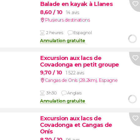
Balade en kayak à Llanes
8,60
/ 10
14 avis
Plusieurs destinations
2 heures
Espagnol
Annulation gratuite
Excursion aux lacs de
Covadonga en petit groupe
9,70
/ 10
1 522 avis
Cangas de Onís (28.2km)
,
Espagne
3h30
Anglais
Annulation gratuite
Excursion aux lacs de
Covadonga et Cangas de
Onís
8,70
/ 10
96 avis