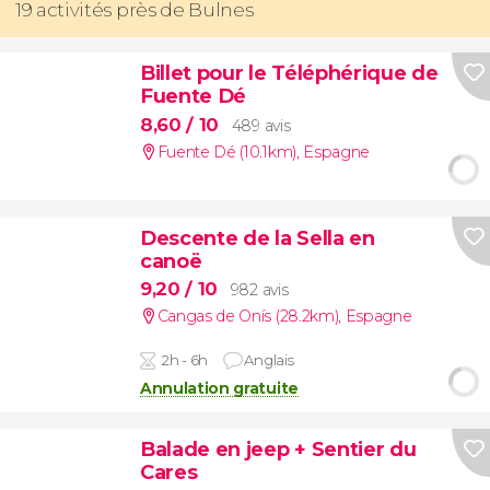
19 activités près de Bulnes
Billet pour le Téléphérique de
Fuente Dé
8,60
/ 10
489 avis
Fuente Dé (10.1km)
,
Espagne
Descente de la Sella en
canoë
9,20
/ 10
982 avis
Cangas de Onís (28.2km)
,
Espagne
2h - 6h
Anglais
Annulation gratuite
Balade en jeep + Sentier du
Cares