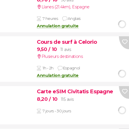
Llanes (21.4km)
,
Espagne
7 heures
Anglais
Annulation gratuite
Cours de surf à Celorio
9,50
/ 10
11 avis
Plusieurs destinations
1h - 2h
Espagnol
Annulation gratuite
Carte eSIM Civitatis Espagne
8,20
/ 10
115 avis
7 jours - 30 jours