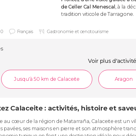
de Celler Cal Menescal
, à la dé
tradition viticole de Tarragone.
30
Français
Gastronomie et œnotourisme
és
Voir plus d'activit
Jusqu'à 50 km de Calaceite
Aragon
tez Calaceite : activités, histoire et save
e au cœur de la région de Matarraña, Calaceite est un vil
es pavées, ses maisons en pierre et son atmosphère tranq
onomie typique en font une destination idéale pour découv