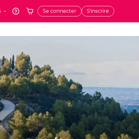
Se connecter
S'inscrire
k
Cracovie
Votre panier est vide
Pologne
t
Athènes
Grèce
e
Tokyo
Japon
Lisbonne
Portugal
Bruxelles
Belgique