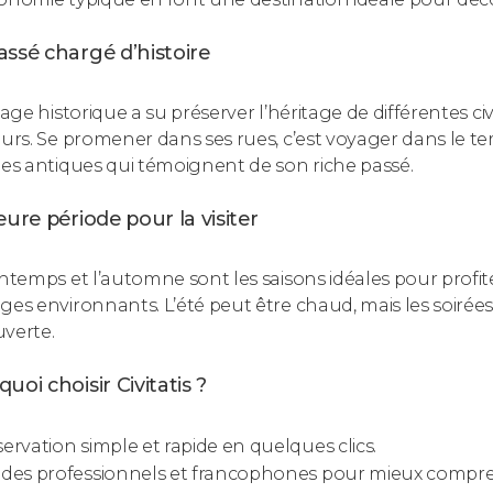
ssé chargé d’histoire
lage historique a su préserver l’héritage de différentes ci
ours. Se promener dans ses rues, c’est voyager dans le t
ges antiques qui témoignent de son riche passé.
eure période pour la visiter
intemps et l’automne sont les saisons idéales pour profit
ges environnants. L’été peut être chaud, mais les soirées
verte.
uoi choisir Civitatis ?
ervation simple et rapide en quelques clics.
des professionnels et francophones pour mieux comprend