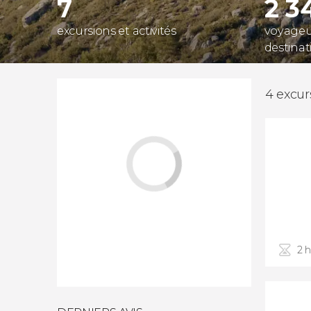
7
2 3
excursions et activités
voyageur
destinat
4 excur
2 