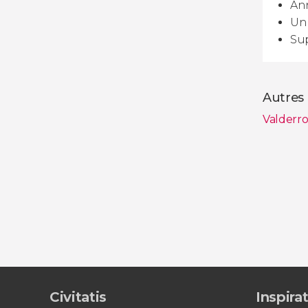
Ann
Un 
Sup
Autres 
Valderr
Voir tou
Civitatis
Inspira