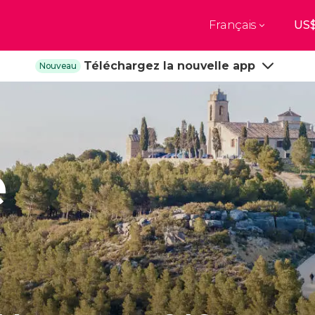
Français
Top destinations
Téléchargez la nouvelle app
Nouveau
e
Paris
New Yor
France
États-Unis
res
Florence
Budapes
e-Uni
Italie
Hongrie
bourg
Madrid
Barcelon
e
e-Uni
Espagne
Espagne
akech
Amsterdam
Milan
Pays-Bas
Italie
bul
Prague
Porto
République tchèque
Portugal
Voir toutes les destinations