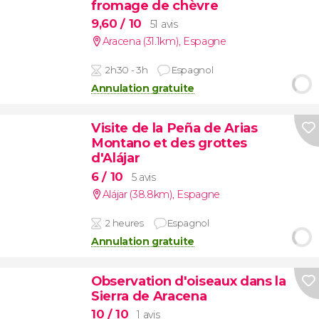
fromage de chèvre
9,60
/ 10
51 avis
Aracena (31.1km)
,
Espagne
2h30 - 3h
Espagnol
Annulation gratuite
Visite de la Peña de Arias
Montano et des grottes
d'Alájar
6
/ 10
5 avis
Alájar (38.8km)
,
Espagne
2 heures
Espagnol
Annulation gratuite
Observation d'oiseaux dans la
Sierra de Aracena
10
/ 10
1 avis