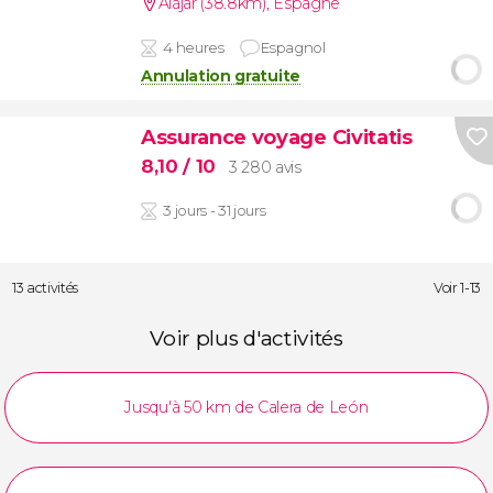
Alájar (38.8km)
,
Espagne
4 heures
Espagnol
Annulation gratuite
Assurance voyage Civitatis
8,10
/ 10
3 280 avis
3 jours - 31 jours
13 activités
Voir 1-13
Voir plus d'activités
Jusqu'à 50 km de Calera de León