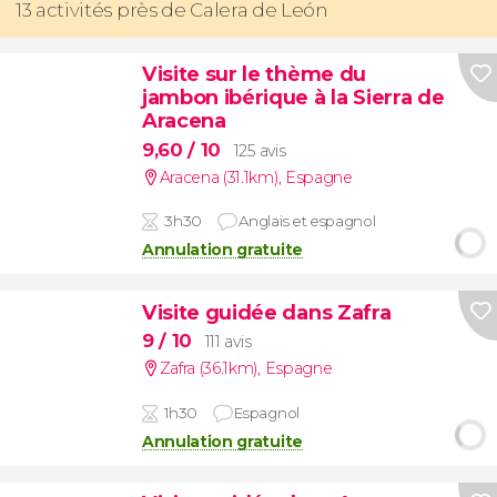
13 activités près de Calera de León
Visite sur le thème du
jambon ibérique à la Sierra de
Aracena
9,60
/ 10
125 avis
Aracena (31.1km)
,
Espagne
3h30
Anglais et espagnol
Annulation gratuite
Visite guidée dans Zafra
9
/ 10
111 avis
Zafra (36.1km)
,
Espagne
1h30
Espagnol
Annulation gratuite