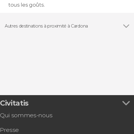
tous les goûts.
Autres destinations à proximité à Cardona
Voir tous
Aguilar de Segarra
Igualada
Manresa
Navarcles
Vich
Civitatis
Qui sommes-nous
Presse