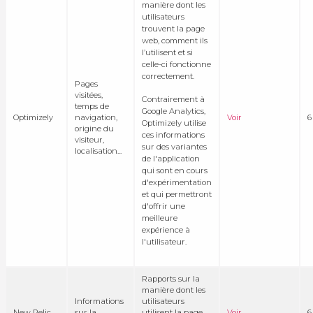
manière dont les
utilisateurs
trouvent la page
web, comment ils
l’utilisent et si
celle-ci fonctionne
correctement.
Pages
visitées,
Contrairement à
temps de
Google Analytics,
Optimizely
navigation,
Voir
6
Optimizely utilise
origine du
ces informations
visiteur,
sur des variantes
localisation...
de l'application
qui sont en cours
d'expérimentation
et qui permettront
d'offrir une
meilleure
expérience à
l'utilisateur.
Rapports sur la
manière dont les
Informations
utilisateurs
New Relic
sur la
utilisent la page
Voir
6