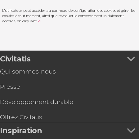
L'utilisateur peut accéder au panneau de configuration des cookies et gérer les
cookies à tout moment, ainsi que révoquer le consentement initialement
accordé, en cliquant
ici
.
Civitatis
Qui sommes-nous
Presse
Développement durable
Offrez Civitatis
Inspiration