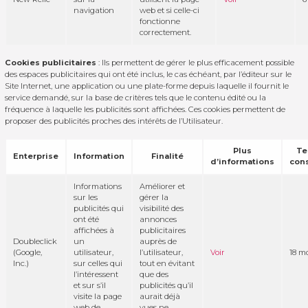
navigation
web et si celle-ci
fonctionne
correctement.
Cookies publicitaires
: Ils permettent de gérer le plus efficacement possible
des espaces publicitaires qui ont été inclus, le cas échéant, par l’éditeur sur le
Site Internet, une application ou une plate-forme depuis laquelle il fournit le
service demandé, sur la base de critères tels que le contenu édité ou la
fréquence à laquelle les publicités sont affichées. Ces cookies permettent de
proposer des publicités proches des intérêts de l’Utilisateur.
Plus
Te
Enterprise
Information
Finalité
d’informations
con
Informations
Améliorer et
sur les
gérer la
publicités qui
visibilité des
ont été
annonces
affichées à
publicitaires
Doubleclick
un
auprès de
(Google,
utilisateur,
l’utilisateur,
Voir
18 m
Inc.)
sur celles qui
tout en évitant
l’intéressent
que des
et sur s’il
publicités qu’il
visite la page
aurait déjà
web de
vues ne