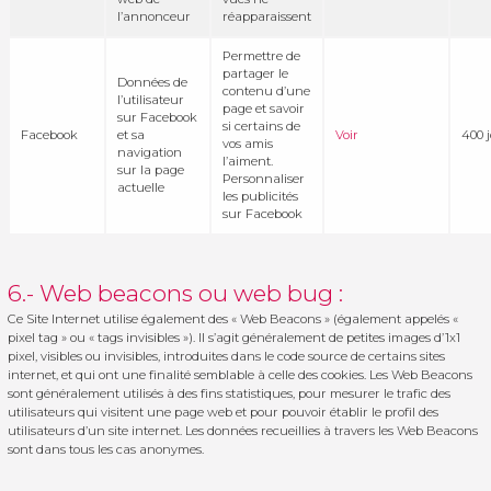
l’annonceur
réapparaissent
Permettre de
partager le
Données de
contenu d’une
l’utilisateur
page et savoir
sur Facebook
si certains de
Facebook
et sa
Voir
400 
vos amis
navigation
l’aiment.
sur la page
Personnaliser
actuelle
les publicités
sur Facebook
6.- Web beacons ou web bug :
Ce Site Internet utilise également des « Web Beacons » (également appelés «
pixel tag » ou « tags invisibles »). Il s’agit généralement de petites images d’1x1
pixel, visibles ou invisibles, introduites dans le code source de certains sites
internet, et qui ont une finalité semblable à celle des cookies. Les Web Beacons
sont généralement utilisés à des fins statistiques, pour mesurer le trafic des
utilisateurs qui visitent une page web et pour pouvoir établir le profil des
utilisateurs d’un site internet. Les données recueillies à travers les Web Beacons
sont dans tous les cas anonymes.