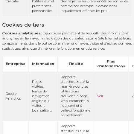
Civitatis
l’utilisateur et
d’enregistrer les préférences personnelles,
préférences
comme par exemple la devise dans
personnelles
laquelle sont affichés les prix.
Cookies de tiers
Cookies analytiques
: Ces cookies permettent de recueillir des informations
anonymes en lien avec la navigation des utilisateurs sur le Site Internet et leurs
comportements, dans le but de connaître l’origine des visites et d’autres données
statistiques, ainsi que d’améliorer le fonctionnement du service.
Plus
Entreprise
Information
Finalité
d’informations
c
Rapports
Pages
statistiques sur la
visitées,
manière dont les
temps de
utilisateurs
Google
navigation,
trouvent la page
Voir
2
Analytics
origine du
web, comment ils
visiteur,
l’utilisent et si
localisation...
celle-ci fonctionne
correctement.
Rapports
statistiques sur la