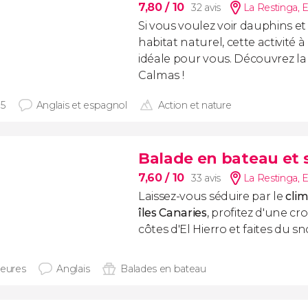
7,80
/ 10
32 avis
La Restinga
,
Si vous voulez voir dauphins et
habitat naturel, cette activité 
idéale pour vous. Découvrez la
Calmas !
15
Anglais et espagnol
Action et nature
Balade en bateau et 
7,60
/ 10
33 avis
La Restinga
,
Laissez-vous séduire par le
clim
îles Canaries
, profitez d'une cro
côtes d'El Hierro et faites du sn
heures
Anglais
Balades en bateau