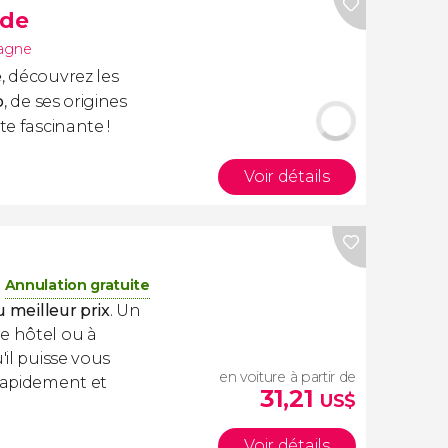
rde
agne
e
, découvrez les
o
, de ses origines
te fascinante !
Voir détails
Annulation gratuite
u meilleur prix
. Un
e hôtel ou à
'il puisse vous
en voiture à partir de
 rapidement et
31,21
US$
Voir détails