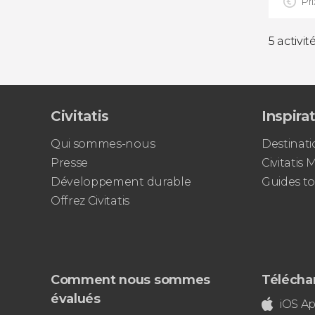
Pri
5 activit
Civitatis
Inspira
Qui sommes-nous
Destinati
Presse
Civitatis
Développement durable
Guides to
Offrez Civitatis
Comment nous sommes
Téléchar
évalués
iOS A