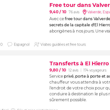
Free tour dans Valve
9,40
/ 10
76 avis
Valverde
,
Esp
Avec ce
free tour dans Valverd
secrets de la capitale d'El Hierr
aborigènes à nos jours. Une visi
30
Espagnol
Visites guidées et free tours
Transferts à El Hierro
9,80
/ 10
12 avis
174 voyageurs
Service
privé, porte à porte et a
chauffeur vous attendra à votr
l'endroit de votre choix pour qu
conduire à destination le plus
sûrement possible.