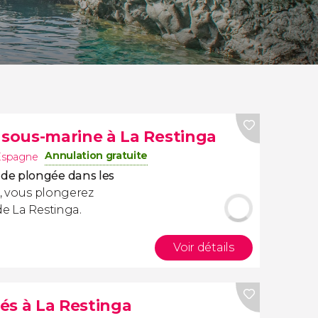
sous-marine à La Restinga
Annulation gratuite
Espagne
de plongée dans les
s, vous plongerez
de La Restinga.
Voir détails
és à La Restinga