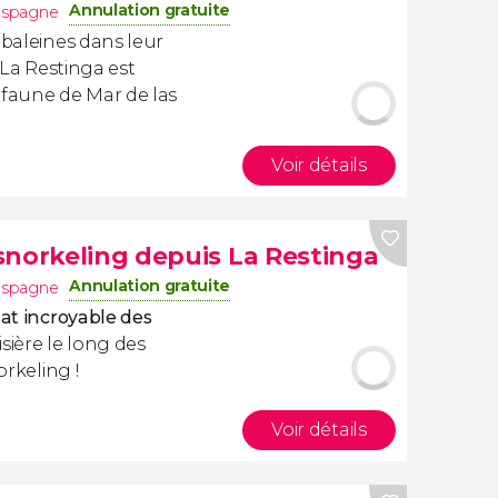
Annulation gratuite
Espagne
 baleines dans leur
à La Restinga est
 faune de Mar de las
Voir détails
snorkeling depuis La Restinga
Annulation gratuite
Espagne
at incroyable des
isière le long des
orkeling !
Voir détails