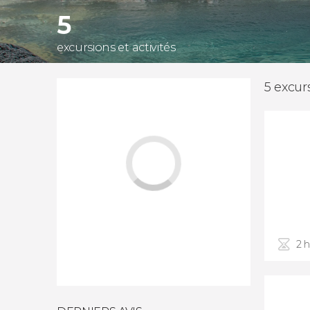
5
excursions et activités
5 excurs
2 