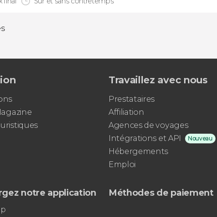
x final
Sûr et sans contretemps
és
tion
Travaillez avec nous
ons
Prestataires
 Magazine
Affiliation
uristiques
Agences de voyages
Intégrations et API
Nouveau
Hébergements
Emploi
gez notre application
Méthodes de paiement
pp