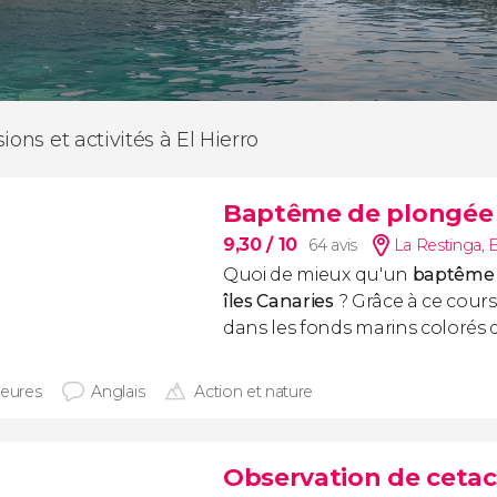
ions et activités à El Hierro
Baptême de plongée 
9,30
/ 10
64 avis
La Restinga
,
Quoi de mieux qu'un
baptême 
îles Canaries
? Grâce à ce cour
dans les fonds marins colorés 
heures
Anglais
Action et nature
Observation de cetac