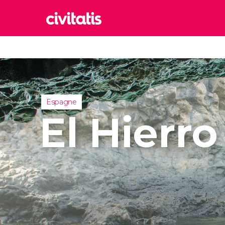
Rom
Italie
Lond
Royaum
Espagne
Édim
El Hierro
Royaum
Marr
Maroc
Istan
Turquie