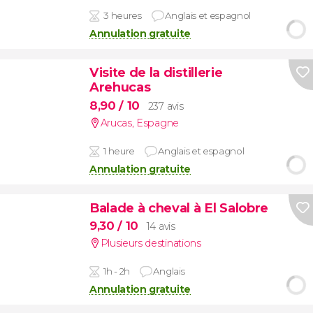
3 heures
Anglais et espagnol
Annulation gratuite
Visite de la distillerie
Arehucas
8,90
/ 10
237 avis
Arucas
,
Espagne
1 heure
Anglais et espagnol
Annulation gratuite
Balade à cheval à El Salobre
9,30
/ 10
14 avis
Plusieurs destinations
1h - 2h
Anglais
Annulation gratuite