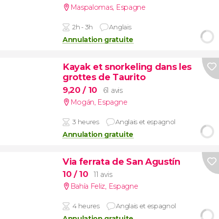
Maspalomas
,
Espagne
2h - 3h
Anglais
Annulation gratuite
Kayak et snorkeling dans les
grottes de Taurito
9,20
/ 10
61 avis
Mogán
,
Espagne
3 heures
Anglais et espagnol
Annulation gratuite
Via ferrata de San Agustín
10
/ 10
11 avis
Bahía Feliz
,
Espagne
4 heures
Anglais et espagnol
Annulation gratuite