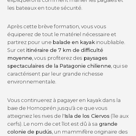
expliquerons comment manier les pagaies et
les bateaux en toute sécurité.
Après cette brève formation, vous vous
équiperez de tout le matériel nécessaire et
partirez pour une
balade en kayak
inoubliable.
Sur cet
itinéraire de 7 km de difficulté
moyenne
, vous profiterez des
paysages
spectaculaires de la Patagonie chilienne
, qui se
caractérisent par leur grande richesse
environnementale.
Vous continuerez à pagayer en kayak dans la
baie de Hornopirén jusqu'à ce que vous
atteigniez les rives de l'
Isla de los Ciervos
(île aux
cerfs). Le nom de cet îlot est dû à sa
grande
colonie de pudús
, un mammifère originaire des