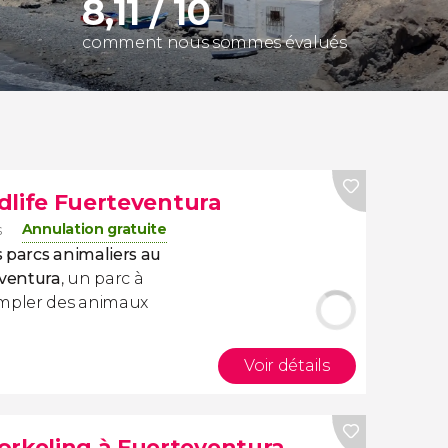
8,11 / 10
comment nous sommes évalués
ldlife Fuerteventura
Annulation gratuite
s
s parcs animaliers au
eventura
, un parc à
mpler des animaux
Voir détails
orkeling à Fuerteventura