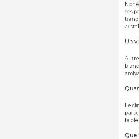
Niché
ses p
tranqu
crista
Un vi
Autre
blanch
ambian
Quan
Le cl
parti
faibl
Que f