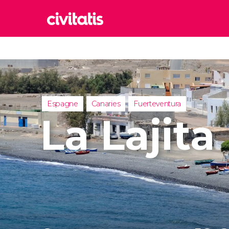
Rom
Italie
Lond
Royaum
Espagne
Canaries
Fuerteventura
Édim
La Lajita
Royaum
Marr
Maroc
Istan
Turquie