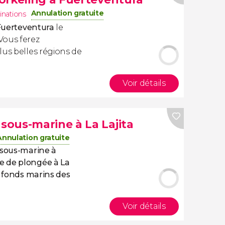
Annulation gratuite
inations
 Fuerteventura
le
Vous ferez
lus belles régions de
Voir détails
ous-marine à La Lajita
Annulation gratuite
 sous-marine à
 de plongée à La
s fonds marins des
Voir détails