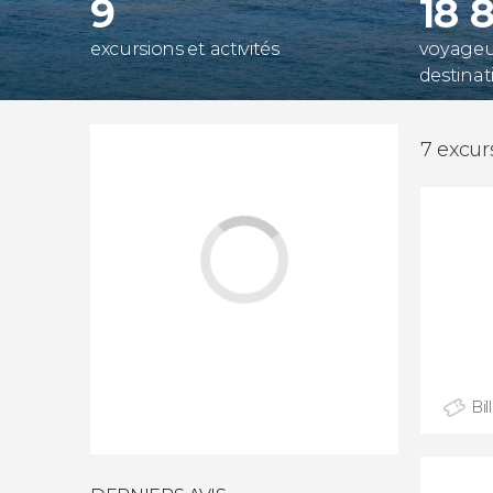
9
18 
excursions et activités
voyageur
destinat
7 excurs
Bil