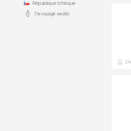
République tchèque
J'ai voyagé seul(e)
2 