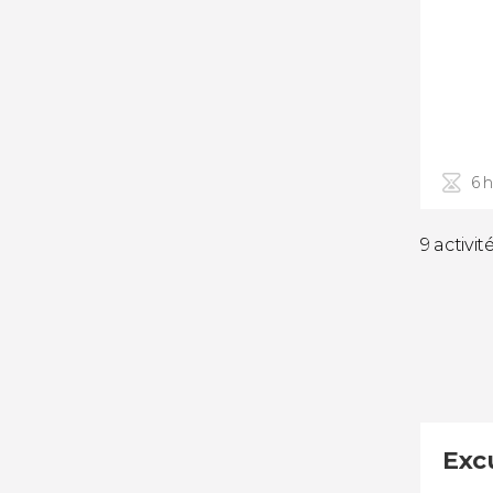
6 
9 activit
Excu