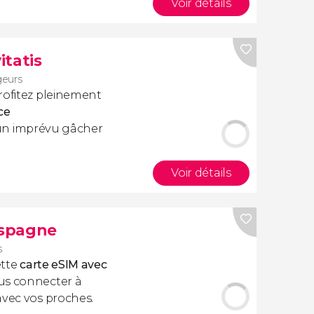
Voir détails
itatis
geurs
rofitez pleinement
ce
cun imprévu gâcher
Voir détails
Espagne
s
ette
carte eSIM avec
us connecter à
avec vos proches.