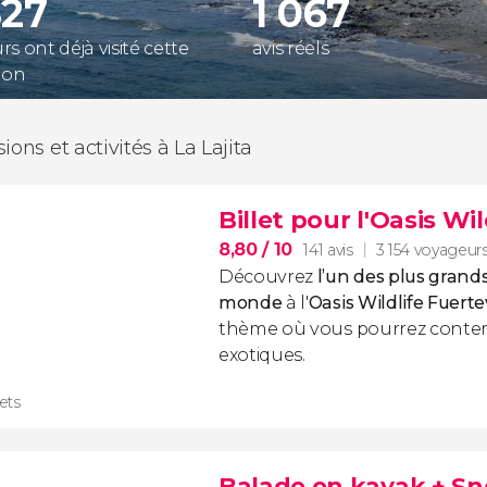
827
1 067
s ont déjà visité cette
avis réels
ion
ions et activités à La Lajita
Billet pour l'Oasis Wi
8,80
/ 10
141 avis
3 154 voyageur
Découvrez
l’un des plus grand
monde
à l'
Oasis Wildlife Fuert
thème où vous pourrez conte
exotiques.
lets
Balade en kayak + Sn