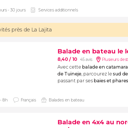
ours - 30 jours
Services additionnels
vités près de La Lajita
Balade en bateau le l
8,40
/ 10
45 avis
Plusieurs dest
Avec cette
balade en catamaran
de Tuineje
, parcourez le
sud de
passant par ses
baies et phares
 - 8h
Français
Balades en bateau
Balade en 4x4 au nor