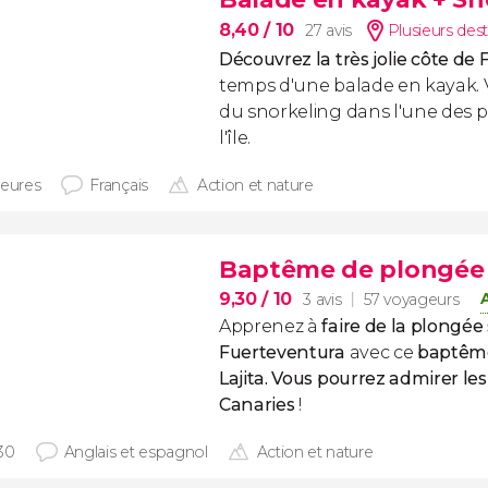
8,40
/ 10
27 avis
Plusieurs dest
Découvrez la très jolie côte de
temps d'une balade en kayak. 
du snorkeling dans l'une des p
l'île.
heures
Français
Action et nature
Baptême de plongée s
9,30
/ 10
3 avis
57 voyageurs
Apprenez à
faire de la plongée
Fuerteventura
avec ce
baptême
Lajita. Vous pourrez admirer le
Canaries
!
30
Anglais et espagnol
Action et nature