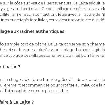
e sur la côte sud-est de Fuerteventura, La Lajita séduit le
aysages authentiques. Ce petit village de pêcheurs est i
illité, la mer et un contact privilégié avec la nature de l’
llines et activités familiales, cette destination invite à la 
llage aux racines authentiques
fois simple port de pêche, La Lajita conserve son charme 
es et ses barques colorées sur la plage. Loin de l’agitati
ce typique des villages canariens, où il fait bon flâner a
d partir ?
imat est agréable toute l’année grâce à la douceur des te
culièrement recommandés pour profiter au mieux de la mer 
e et l’atmosphère encore plus paisible.
aire à La Lajita ?