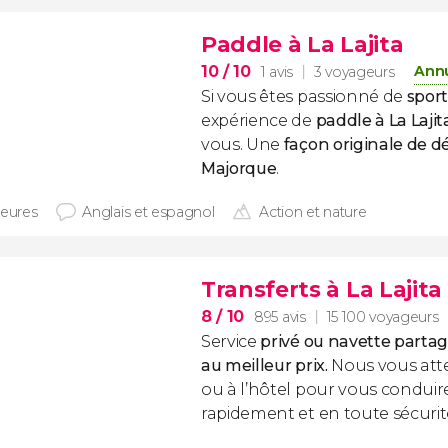
Paddle à La Lajita
10
/ 10
Annu
1 avis
3 voyageurs
Si vous êtes passionné de
spor
expérience de
paddle à La Lajit
vous. Une
façon originale de dé
Majorque
.
heures
Anglais et espagnol
Action et nature
Transferts à La Lajita
8
/ 10
895 avis
15 100 voyageurs
Service
privé ou navette partag
au meilleur prix.
Nous vous atte
ou à l’hôtel pour vous conduire
rapidement et en toute sécurit