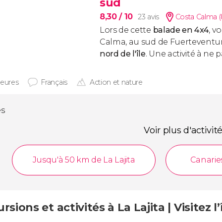
sud
8,30
/ 10
23 avis
Costa Calma 
Lors de cette
balade en 4x4
, v
Calma, au sud de Fuerteventur
nord de l'île
. Une activité à ne
heures
Français
Action et nature
és
Voir plus d'activit
Jusqu'à 50 km de La Lajita
Canarie
rsions et activités à La Lajita | Visitez l’