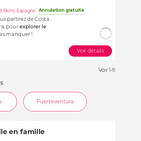
Annulation gratuite
(8.8km)
,
Espagne
ous partirez de Costa
a, pour
explorer le
 pas manquer !
Voir détails
Voir 1-9
és
s
Fuerteventura
île en famille