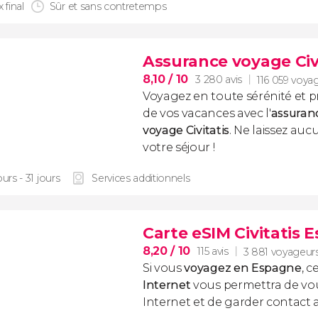
x final
Sûr et sans contretemps
Assurance voyage Civ
8,10
/ 10
3 280 avis
116 059 voya
Voyagez en toute sérénité et p
de vos vacances avec l'
assuran
voyage
Civitatis
. Ne laissez au
votre séjour !
ours - 31 jours
Services additionnels
Carte eSIM Civitatis 
8,20
/ 10
115 avis
3 881 voyageur
Si vous
voyagez en Espagne
, c
Internet
vous permettra de vo
Internet et de garder contact 