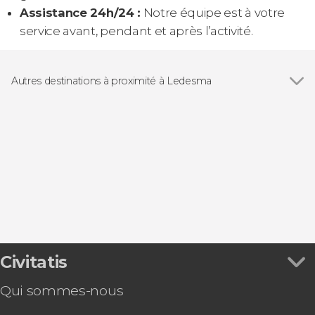
Assistance 24h/24 :
Notre équipe est à votre
service avant, pendant et après l’activité.
Autres destinations à proximité à Ledesma
Voir tous
Salamanque
Zamora
Fermoselle
Villares de La Reina
Fuentesaúco
Civitatis
Qui sommes-nous