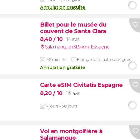
Annulation gratuite
Billet pour le musée du
couvent de Santa Clara
8,40
/ 10
14 avis
Salamanque (31.9km)
,
Espagne
45 min - 1h
Français et d'autres langues
Annulation gratuite
Carte eSIM Civitatis Espagne
8,20
/ 10
115 avis
7 jours - 30 jours
Vol en montgolfière à
Salamanque