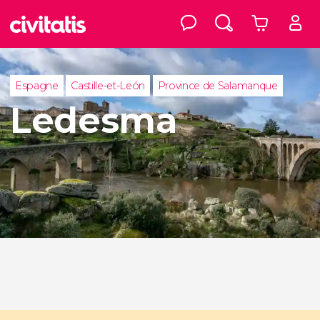
Espagne
Castille-et-León
Province de Salamanque
Ledesma