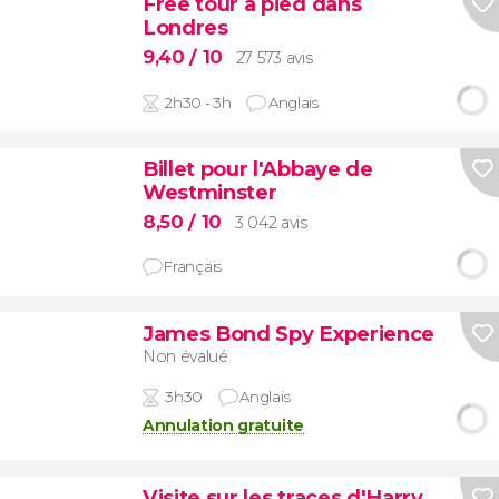
Free tour à pied dans
Londres
9,40
/ 10
27 573 avis
2h30 - 3h
Anglais
Billet pour l'Abbaye de
Westminster
8,50
/ 10
3 042 avis
Français
James Bond Spy Experience
Non évalué
3h30
Anglais
Annulation gratuite
Visite sur les traces d'Harry