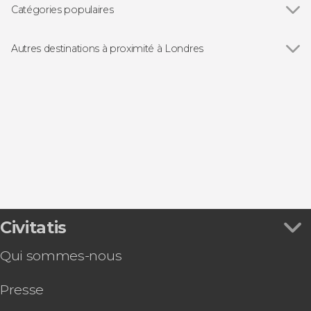
Big Ben
Catégories populaires
Tour de Londres
Voir tous
Visites guidées à Londres
Palais de Buckingham
Excursions d'une journée depuis Londres
Autres destinations à proximité à Londres
Trafalgar Square
Free Tour
Voir tous
Richmond upon Thames
Tower Bridge
Bus touristiques à Londres
Windsor
Palais de Westminster
Croisières à Londres
Chertsey
British Museum
Cartes touristiques à Londres
Chessington
Château de Windsor
Comédies musicales
Wisley
Gastronomie et œnotourisme à Londres
Civitatis
Qui sommes-nous
Presse