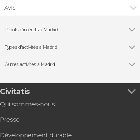
AVIS
Points d'intérêts à Madrid
Voir tous
Palais Royal de Madrid
Puerta del Sol
Types d'activités à Madrid
Plaza Mayor de Madrid
Voir tous
Visites guidées et free tours
Marché de San Miguel
Free tours à Madrid
Autres activités à Madrid
Cathédrale de l'Almudena
Billets
Voir tous
Pass du Paseo del Arte : musées du Prado,
Musée du Prado
Folklore traditionnel
Thyssen et Reina Sofía
Stade Santiago Bernabéu
Servicios adicionales
Billet pour le musée LEGENDS: The Home of
Civitatis
Parc du Retiro
Bus touristique
Football
Musée Reina Sofía
Excursions d'une journée
Qui sommes-nous
Billet pour Ikono Madrid
Musée National Thyssen-Bornemisza
Zoos et aquariums
Billet pour le Musée des Illusions de Madrid
Stade Riyadh Air Metropolitano
Gastronomie et œnotourisme
Presse
Visite des arènes de Las Ventas
Pass touristiques
Visite guidée du musée d'Histoire de Madrid
Visite guidée du centre historique de Madrid en
Développement durable