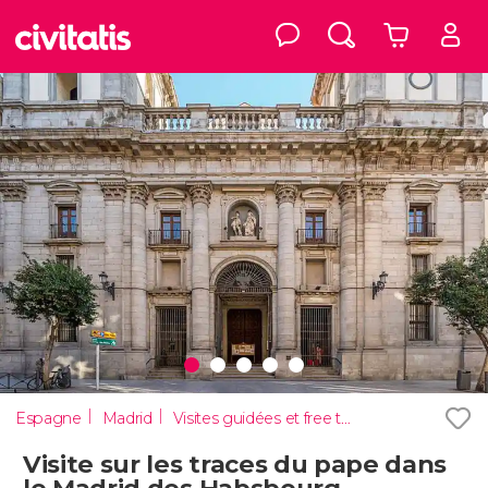
Espagne
Madrid
Visites guidées et free tours
Visite sur les traces du pape dans
le Madrid des Habsbourg