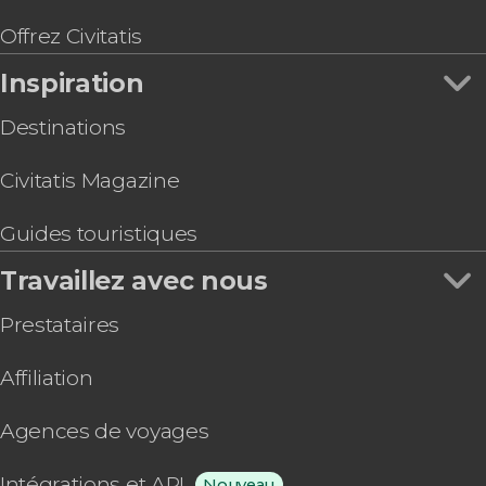
petit groupe
Visite guidée du monastère des Descalzas
Offrez Civitatis
Reales
Inspiration
Visite guidée du palais royal du Pardo
Billet pour le Musée de Cire de Madrid
Destinations
Civitatis Magazine
Guides touristiques
Travaillez avec nous
Prestataires
Affiliation
Agences de voyages
Intégrations et API
Nouveau