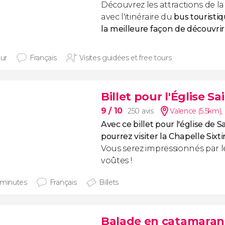
Découvrez les attractions de l
avec l'itinéraire du
bus touristi
la meilleure façon de découvrir 
our
Français
Visites guidées et free tours
Billet pour l'Église S
9
/ 10
250 avis
Valence (5.5km)
,
Avec ce billet pour l'église de S
pourrez visiter la Chapelle Sixt
Vous serez impressionnés par l
voûtes !
 minutes
Français
Billets
Balade en catamaran