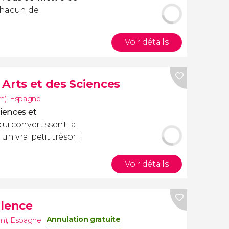
 chacun de
Voir détails
s Arts et des Sciences
m)
,
Espagne
iences et
 qui convertissent la
un vrai petit trésor !
Voir détails
alence
Annulation gratuite
m)
,
Espagne