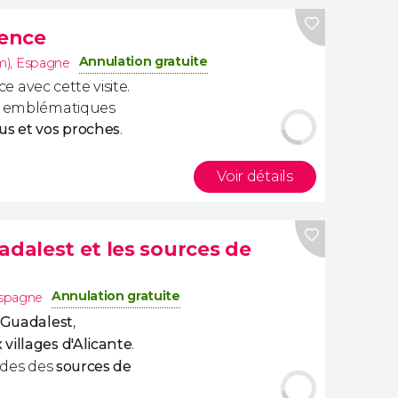
lence
Annulation gratuite
m)
,
Espagne
ce avec cette visite.
us emblématiques
us et vos proches
.
Voir détails
adalest et les sources de
Annulation gratuite
spagne
t Guadalest
,
 villages d'Alicante
.
cades des
sources de