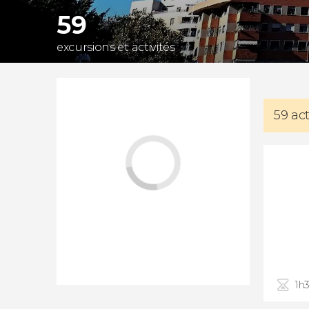
59
excursions et activités
59 act
1h3