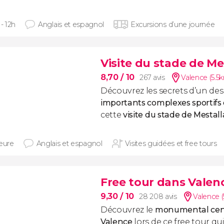
 - 12h
Anglais et espagnol
Excursions d’une journée
Visite du stade de Me
8,70
/ 10
267 avis
Valence (5.5
Découvrez les secrets d’un de
importants complexes sportifs
cette
visite du stade de Mestall
heure
Anglais et espagnol
Visites guidées et free tours
Free tour dans Valen
9,30
/ 10
28 208 avis
Valence (
Découvrez le
monumental cent
Valence
lors de ce free tour q