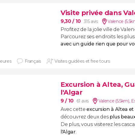
Visite privée dans Va
9,30
/ 10
315 avis
Valence (5.5k
Profitez de la jolie ville de Valen
Parcourez ses endroits les pl
avec un guide rien que pour vo
heures
Français
Visites guidées et free tours
Excursion à Altea, Gu
l'Algar
9
/ 10
61 avis
Valence (5.5km)
,
E
Avec cette
excursion à Altea e
découvrez deux des
plus beaux
De plus, vous visiterez les cas
l'Algar
.