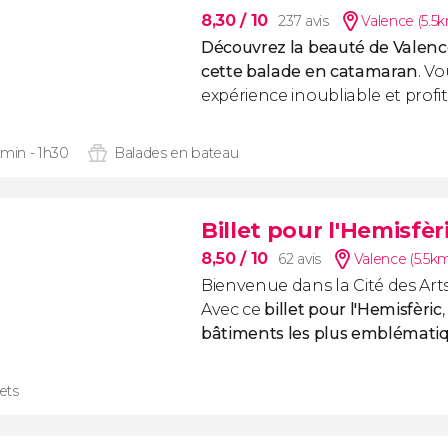
8,30
/ 10
237 avis
Valence (5.5
Découvrez la beauté de Valenc
cette balade en catamaran
. V
expérience inoubliable et profi
 min - 1h30
Balades en bateau
Billet pour l'Hemisfèr
8,50
/ 10
62 avis
Valence (5.5k
Bienvenue dans la Cité des Arts
Avec ce
billet pour l'Hemisfèric
,
bâtiments les plus emblémati
lets