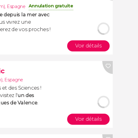
Annulation gratuite
km)
,
Espagne
e depuis la mer avec
ous vivrez une
terez de vos proches !
Voir détails
ic
m)
,
Espagne
 et des Sciences !
 visitez l'
un des
ques de Valence
.
Voir détails