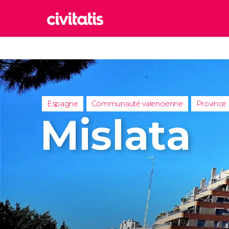
Rom
Italie
Lond
Royaum
Espagne
Communauté valencienne
Province
Édim
Mislata
Royaum
Marr
Maroc
Istan
Turquie