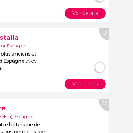
Voir détails
stalla
km)
,
Espagne
s
plus anciens et
 d’Espagne
avec
a
.
Voir détails
ce
5.5km)
,
Espagne
re historique de
ui vous permettra de