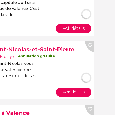
a
capitale du Turia
que de Valence
.
C'est
la ville
!
Voir détails
aint-Nicolas-et-Saint-Pierre
Annulation gratuite
Espagne
aint-Nicolas, vous
ine valencienne.
es fresques de ses
Voir détails
 à Valence