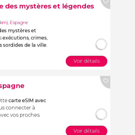
me des mystères et légendes
5km)
,
Espagne
des mystères et
es
exécutions, crimes,
 sordides de la ville
.
Voir détails
Espagne
ette
carte eSIM avec
us connecter à
avec vos proches.
Voir détails