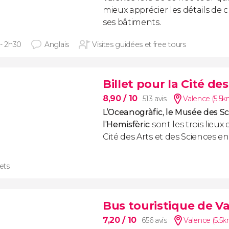
mieux apprécier les détails de
ses bâtiments.
 - 2h30
Anglais
Visites guidées et free tours
Billet pour la Cité de
8,90
/ 10
513 avis
Valence (5.5k
L’Oceanogràfic, le Musée des Sc
l’Hemisfèric
sont les trois lieux
Cité des Arts et des Sciences en 
lets
Bus touristique de V
7,20
/ 10
656 avis
Valence (5.5k