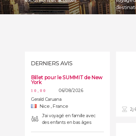
excursions et activités
voyageur
destinat
DERNIERS AVIS
Billet pour le SUMMIT de New
York
06/08/2026
10,00
Gerald Caruana
Nice , France
2j 
J'ai voyagé en famille avec
des enfants en bas âges