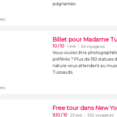
poignantes.
lets
Billet pour Madame T
10
/ 10
1 avis
64 voyageurs
Vous voulez être photographiés 
préférés ?
Plus de 150 statues d
nature
vous attendent au mu
Tussauds.
lets
Free tour dans New Yo
9,10
/ 10
29 avis
932 voyageurs