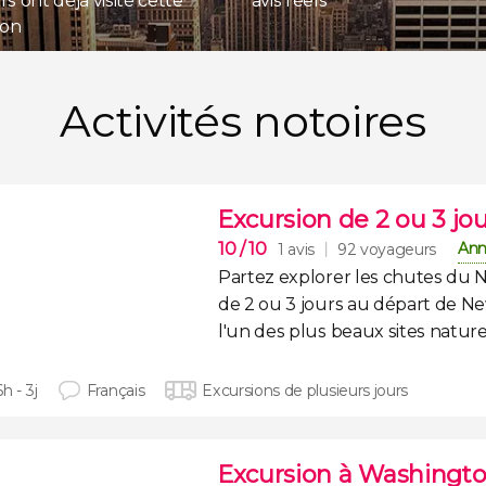
s ont déjà visité cette
avis réels
ion
Activités notoires
Excursion de 2 ou 3 jo
10
/ 10
Ann
1 avis
92 voyageurs
Partez
explorer les chutes du Ni
de 2 ou 3 jours
au départ de New
l'un des
plus beaux sites natur
6h - 3j
Français
Excursions de plusieurs jours
Excursion à Washingt