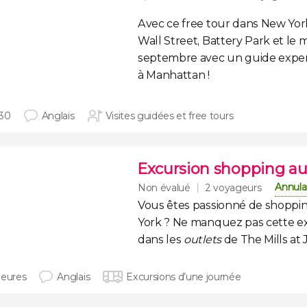
Avec ce
free tour dans New Yor
Wall Street, Battery Park et le 
septembre avec un guide exper
à Manhattan !
30
Anglais
Visites guidées et free tours
Excursion shopping au
Annula
Non évalué
2 voyageurs
Vous êtes passionné de
shoppi
York ?
Ne manquez pas cette
e
dans les
outlets
de The Mills at
heures
Anglais
Excursions d’une journée