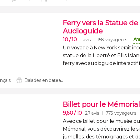
Ferry vers la Statue de l
Audioguide
10
/ 10
Ann
1 avis
158 voyageurs
Un voyage à New York serait in
statue de la Liberté et Ellis Isla
ferry avec audioguide interactif 
ançais
Balades en bateau
Billet pour le Mémoria
9,60
/ 10
27 avis
773 voyageurs
Avec ce
billet pour le musée du
Mémorial
, vous découvrirez le s
jumelles, des témoignages et de