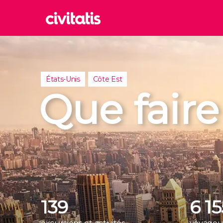
Rom
Italie
Londr
États-Unis
Côte Est
Royaum
Que fair
Édim
Royaum
Marra
Maroc
Istan
Turquie
139
6 1