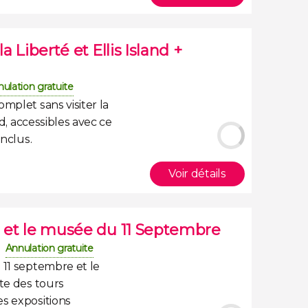
a Liberté et Ellis Island +
ulation gratuite
complet sans
visiter la
nd
, accessibles avec ce
inclus
.
Voir détails
l et le musée du 11 Septembre
Annulation gratuite
 11 septembre et le
ite des tours
s expositions