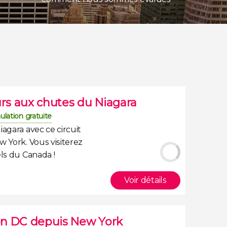
urs aux chutes du Niagara
ulation gratuite
agara avec ce circuit
 York. Vous visiterez
els du Canada
!
Voir détails
on DC depuis New York