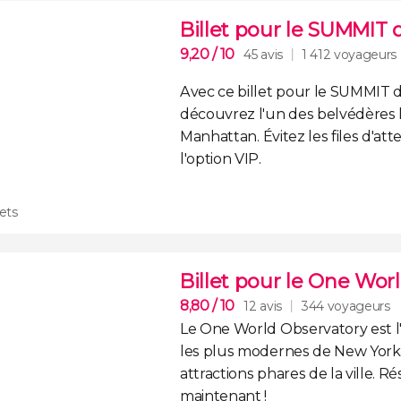
Billet pour le SUMMIT
9,20
/ 10
45 avis
1 412 voyageurs
Avec ce
billet pour le SUMMIT 
découvrez l'un des
belvédères 
Manhattan
.
Évitez les files d'at
l'
option VIP
.
lets
Billet pour le One Wor
8,80
/ 10
12 avis
344 voyageurs
Le
One World Observatory
est 
les plus modernes de New York
attractions phares de la ville. R
maintenant !