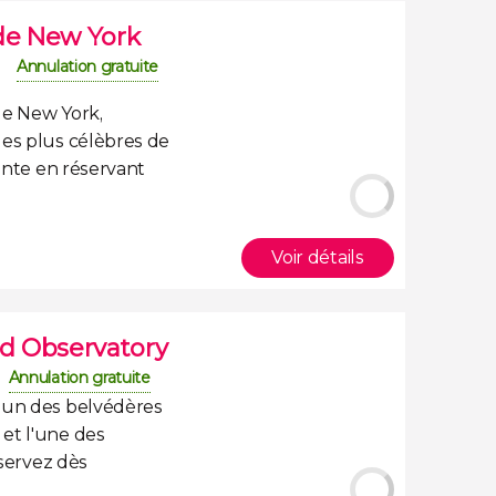
 de New York
Annulation gratuite
de New York
,
les plus célèbres de
tente
en réservant
Voir détails
ld Observatory
Annulation gratuite
l'un des
belvédères
et l'une des
éservez dès