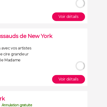
Voir détails
ussauds de New York
avec vos artistes
e cire grandeur
sée Madame
Voir détails
rk
Annulation gratuite