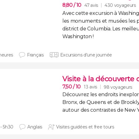
8,80
/ 10
47 avis
430 voyageurs
Avec cette excursion à Washin
les monuments et musées les p
district de Columbia. Les meille
Washington !
 heures
Français
Excursions d’une journée
Visite à la découverte
7,50
/ 10
13 avis
98 voyageurs
Découvrez les endroits inexplo
Bronx, de Queens et de Brookly
autour des contrastes de New 
 - 5h30
Anglais
Visites guidées et free tours