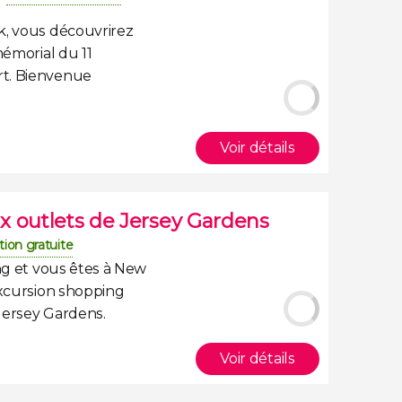
k
, vous découvrirez
mémorial du 11
t. Bienvenue
Voir détails
x outlets de Jersey Gardens
tion gratuite
ng
et vous êtes à New
xcursion shopping
 Jersey Gardens
.
Voir détails