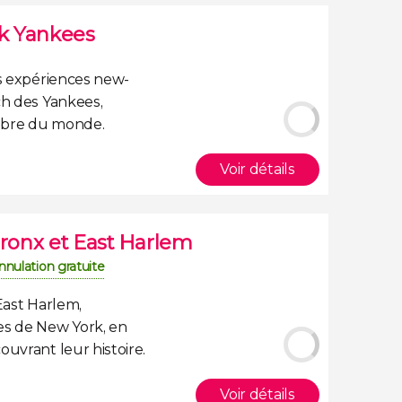
rk Yankees
s
expériences new-
tch des Yankees
,
lèbre du monde.
Voir détails
Bronx et East Harlem
nnulation gratuite
'East Harlem
,
res de New York
, en
uvrant leur histoire.
Voir détails