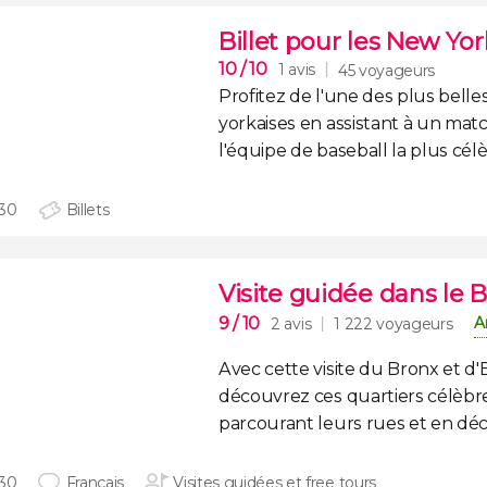
Billet pour les New Yo
10
/ 10
1 avis
45 voyageurs
Profitez de l'une des plus belle
yorkaises en assistant à un ma
l'équipe de baseball la plus cé
30
Billets
Visite guidée dans le 
9
/ 10
A
2 avis
1 222 voyageurs
Avec cette
visite du Bronx et d
découvrez ces
quartiers célèb
parcourant leurs rues et en déco
30
Français
Visites guidées et free tours