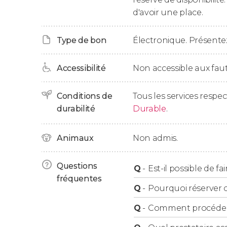
lesquelles des âmes errantes auraient été ap
d'avoir une place.
la nuit.
Type de bon
Électronique. Présentez
La visite se terminera au cimetière du Père Lac
Accessibilité
Non accessible aux faut
Conditions de
Tous les services respe
durabilité
Durable
.
Animaux
Non admis.
Questions
Q
-
Est-il possible de fa
fréquentes
Q
-
Pourquoi réserver ce
Q
-
Comment procéder à