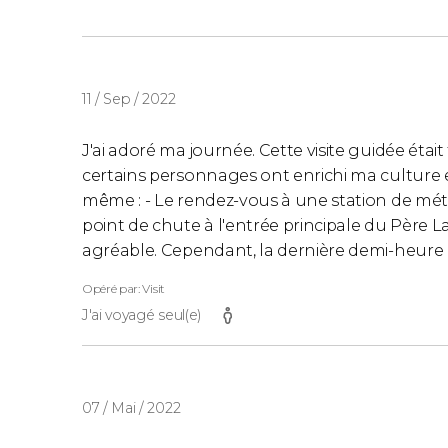
11 / Sep / 2022
J'ai adoré ma journée. Cette visite guidée était
certains personnages ont enrichi ma culture et
même : - Le rendez-vous à une station de mét
point de chute à l'entrée principale du Père Lac
agréable. Cependant, la dernière demi-heure
Opéré par: Visit
J'ai voyagé seul(e)
07 / Mai / 2022