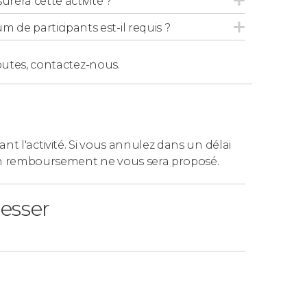
urera cette activité ?
de participants est-il requis ?
outes,
contactez-nous.
ant l'activité. Si vous annulez dans un délai
n remboursement ne vous sera proposé.
resser