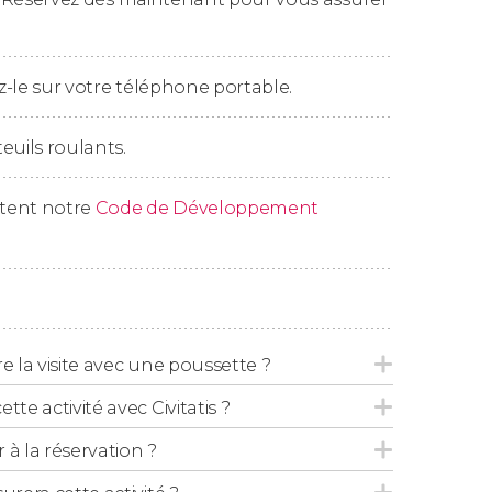
erçues dans les rues du quartier au cœur de
-le sur votre téléphone portable.
haise.
euils roulants.
ctent notre
Code de Développement
ire la visite avec une poussette ?
tte activité avec Civitatis ?
 la réservation ?