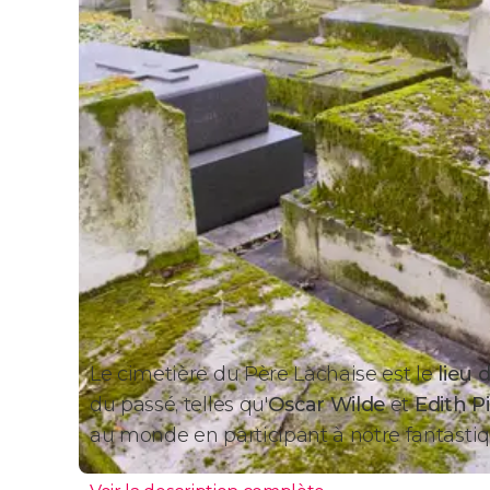
Le cimetière du Père Lachaise est le
lieu 
du passé, telles qu'
Oscar Wilde
et
Edith Pi
au monde en participant à notre fantastiq