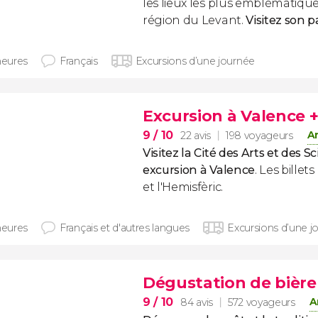
les lieux les plus emblématiques
région du Levant.
Visitez son p
heures
Français
Excursions d’une journée
Excursion à Valence 
9
/ 10
An
22 avis
198 voyageurs
Visitez la Cité des Arts et des S
excursion à Valence
. Les bille
et l'Hemisfèric.
heures
Français et d'autres langues
Excursions d’une j
Dégustation de bière 
9
/ 10
A
84 avis
572 voyageurs