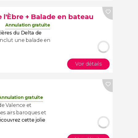
 l'Èbre + Balade en bateau
Annulation gratuite
zières du Delta de
 inclut une balade en
Voir détails
Annulation gratuite
e Valence et
ses airs baroques et
couvrez cette jolie