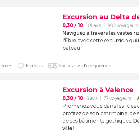
Excursion au Delta de
8,30
/ 10
101 avis
802 voyageurs
Naviguez à travers les vastes ri
l'Èbre
avec cette excursion qui
bateau.
heures
Français
Excursions d’une journée
Excursion à Valence
8,30
/ 10
6 avis
77 voyageurs
Promenez-vous dans les rues d
profitez de son patrimoine, de 
de ses bâtiments gothiques.
Dé
ville
!