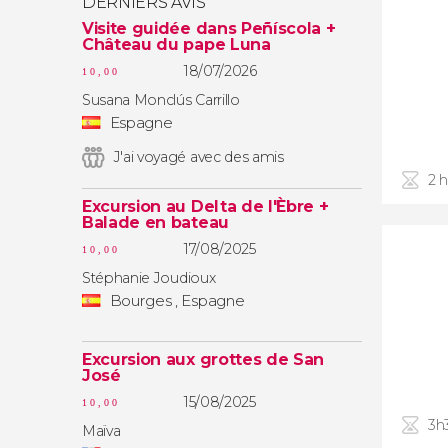
DERNIERS AVIS
Visite guidée dans Peñíscola +
Château du pape Luna
18/07/2026
10,00
Susana Monclús Carrillo
Espagne
J'ai voyagé avec des amis
2 
Excursion au Delta de l'Èbre +
Balade en bateau
17/08/2025
10,00
Stéphanie Joudioux
Bourges , Espagne
Excursion aux grottes de San
José
15/08/2025
10,00
3h
Maïva