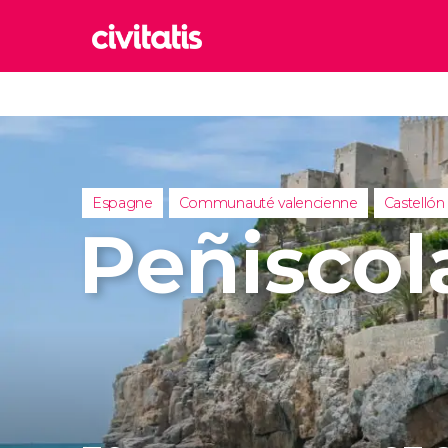
Rom
Italie
Lond
Royaum
Espagne
Communauté valencienne
Castellón
Édim
Peñiscol
Royaum
Marr
Maroc
Istan
Turquie