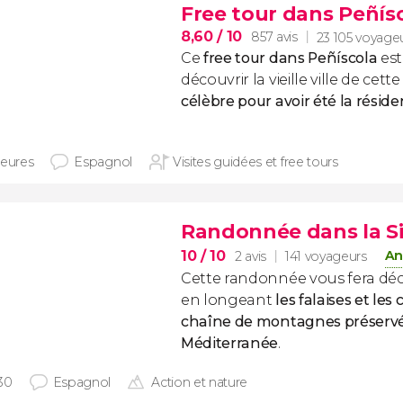
Free tour dans Peñís
8,60
/ 10
857 avis
23 105 voyage
Ce
free tour dans Peñíscola
est
découvrir la vieille ville de cett
célèbre pour avoir été la réside
heures
Espagnol
Visites guidées et free tours
Randonnée dans la Sie
10
/ 10
An
2 avis
141 voyageurs
Cette randonnée vous fera décou
en longeant
les falaises et les
chaîne de montagnes préservé
Méditerranée
.
30
Espagnol
Action et nature