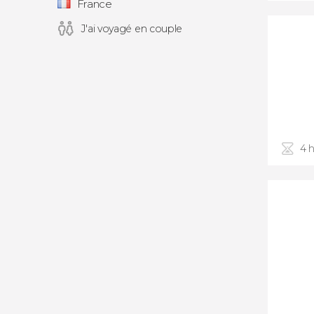
France
J'ai voyagé en couple
4 