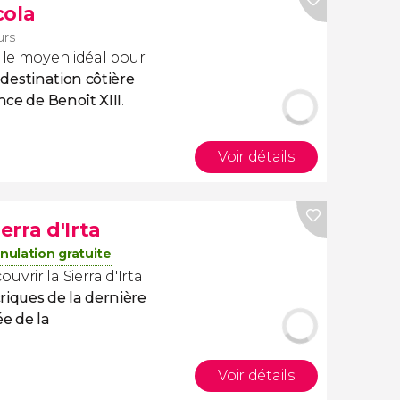
cola
urs
 le moyen idéal pour
e
destination côtière
nce de Benoît XIII
.
Voir détails
rra d'Irta
nulation gratuite
vrir la Sierra d'Irta
 criques de la dernière
e de la
Voir détails