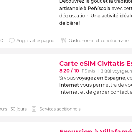
Découvrez le goût et la traditio
artisanale à Peñíscola
avec cet
dégustation.
Une activité idéa
de bière
!
20
Anglais et espagnol
Gastronomie et œnotourisme
Carte eSIM Civitatis 
8,20
/ 10
115 avis
3 881 voyageur
Si vous
voyagez en Espagne
, c
Internet
vous permettra de vo
Internet et de garder contact 
ours - 30 jours
Services additionnels
Excursion à Villafamé