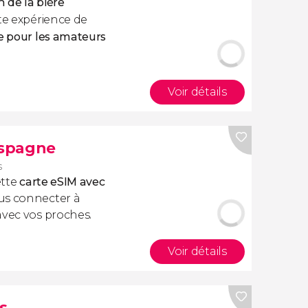
n de la bière
te expérience de
le pour les amateurs
Voir détails
Espagne
s
ette
carte eSIM avec
us connecter à
avec vos proches.
Voir détails
s