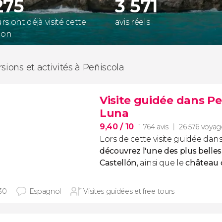
275
3 571
s ont déjà visité cette
avis réels
ion
rsions et activités à Peñiscola
Visite guidée dans P
Luna
9,40
/ 10
1 764 avis
26 576 voyag
Lors de cette visite guidée dan
découvrez l'une des plus belles 
Castellón
, ainsi que le
château 
30
Espagnol
Visites guidées et free tours