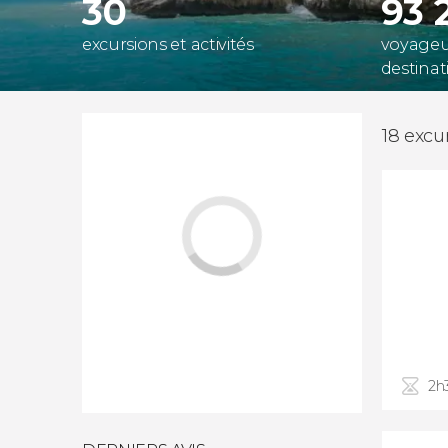
30
93 
excursions et activités
voyageur
destinat
18 excu
2h