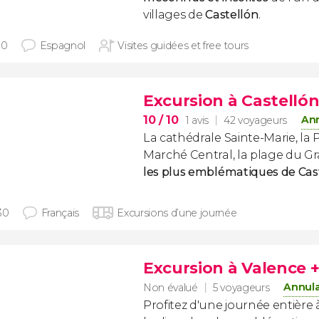
villages de
Castellón
.
30
Espagnol
Visites guidées et free tours
Excursion à Castellón
10
/ 10
Ann
1 avis
42 voyageurs
La cathédrale Sainte-Marie, la 
Marché Central, la plage du Gra
les plus emblématiques de Cast
30
Français
Excursions d’une journée
Excursion à Valence 
Annula
Non évalué
5 voyageurs
Profitez d'une journée entière 