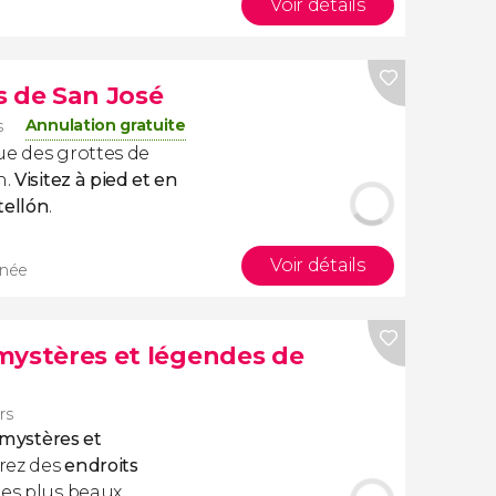
Voir détails
s de San José
Annulation gratuite
s
ue des grottes de
n.
Visitez à pied et en
tellón
.
Voir détails
rnée
s mystères et légendes de
rs
s mystères et
rez des
endroits
des plus beaux