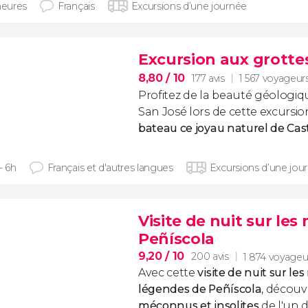
heures
Français
Excursions d’une journée
Excursion aux grotte
8,80
/ 10
177 avis
1 567 voyageur
Profitez de la beauté géologiq
San José lors de cette excursio
bateau ce joyau naturel de Cas
- 6h
Français et d'autres langues
Excursions d’une jou
Visite de nuit sur le
Peñíscola
9,20
/ 10
200 avis
1 874 voyageu
Avec cette
visite de nuit sur le
légendes de Peñíscola
, découv
méconnus et insolites
de l'un 