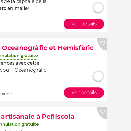
 de la capitale de la
arc animalier
.
Voir détails
+ Oceanogràfic et Hemisfèric
nulation gratuite
ciences avec cette
ts pour l'Oceanogràfic
Voir détails
ournée
artisanale à Peñíscola
nnulation gratuite