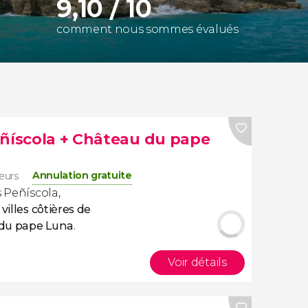
9,10 / 10
comment nous sommes évalués
eñíscola + Château du pape
Annulation gratuite
eurs
s Peñíscola,
villes côtières de
du pape Luna
.
Voir détails