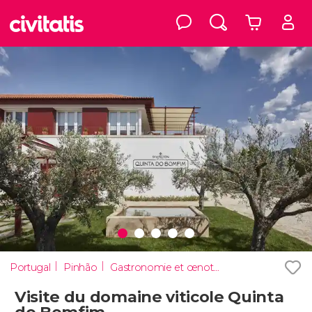
Portugal
Pinhão
Gastronomie et œnotourisme
Visite du domaine viticole Quinta
do Bomfim