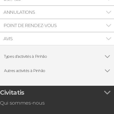
ANNULATIONS
POINT DE RENDEZ-VOUS
AVIS
Types d'activités à Pinhão
Gastronomie et œnotourisme
Autres activités à Pinhão
Voir tous
Balade en bateau sur le fleuve Douro
Visite de la vallée du Douro avec dégustation de
vins + Balade en bateau
Civitatis
Balade en bateau solaire sur le fleuve Douro
Qui sommes-nous
Excursion à Lamego