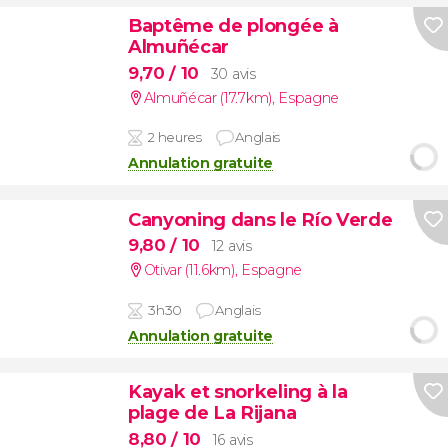
Baptême de plongée à
Almuñécar
9,70
/ 10
30 avis
Almuñécar (17.7km)
,
Espagne
2 heures
Anglais
Annulation gratuite
Canyoning dans le Río Verde
9,80
/ 10
12 avis
Otivar (11.6km)
,
Espagne
3h30
Anglais
Annulation gratuite
Kayak et snorkeling à la
plage de La Rijana
8,80
/ 10
16 avis