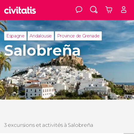
Espagne
Andalousie
Province de Grenade
Salobreña
3 excursions et activités à Salobreña