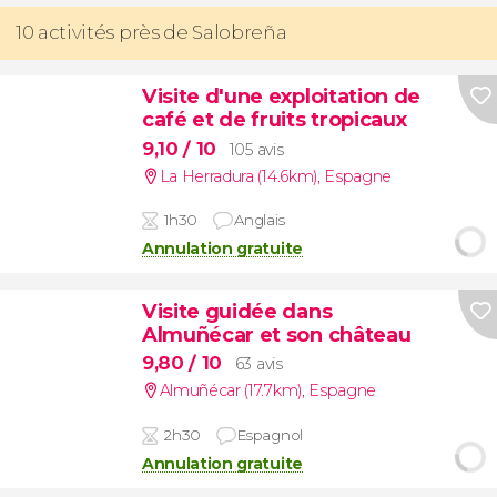
10 activités près de Salobreña
Visite d'une exploitation de
café et de fruits tropicaux
9,10
/ 10
105 avis
La Herradura (14.6km)
,
Espagne
1h30
Anglais
Annulation gratuite
Visite guidée dans
Almuñécar et son château
9,80
/ 10
63 avis
Almuñécar (17.7km)
,
Espagne
2h30
Espagnol
Annulation gratuite