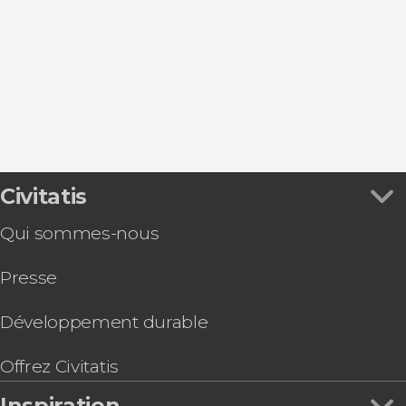
Almuñécar
Otivar
Gualchos
Grenade
Civitatis
Qui sommes-nous
Presse
Développement durable
Offrez Civitatis
Inspiration