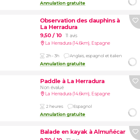
Annulation gratuite
Observation des dauphins à
La Herradura
9,50
/ 10
11 avis
La Herradura (14.6km)
,
Espagne
2h - 3h
Anglais, espagnol et italien
Annulation gratuite
Paddle à La Herradura
Non évalué
La Herradura (14.6km)
,
Espagne
2 heures
Espagnol
Annulation gratuite
Balade en kayak à Almuñécar
9,70
/ 10