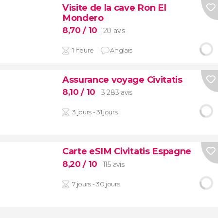
Visite de la cave Ron El
Mondero
8,70
/ 10
20 avis
1 heure
Anglais
Assurance voyage Civitatis
8,10
/ 10
3 283 avis
3 jours - 31 jours
Carte eSIM Civitatis Espagne
8,20
/ 10
115 avis
7 jours - 30 jours