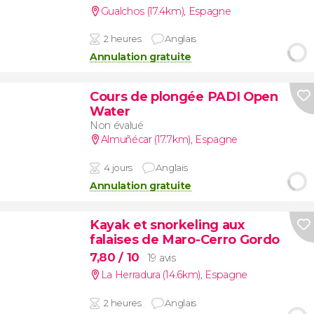
Gualchos (17.4km)
,
Espagne
2 heures
Anglais
Annulation gratuite
Cours de plongée PADI Open
Water
Non évalué
Almuñécar (17.7km)
,
Espagne
4 jours
Anglais
Annulation gratuite
Kayak et snorkeling aux
falaises de Maro-Cerro Gordo
7,80
/ 10
19 avis
La Herradura (14.6km)
,
Espagne
2 heures
Anglais