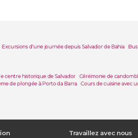
Excursions d'une journée depuis Salvador de Bahia
Bus
le centre historique de Salvador
Cérémonie de candomblé
me de plongée à Porto da Barra
Cours de cuisine avec un
ador de Bahia
Visite de l'église de Bonfim et du sanctuair
 pirogue polynésienne dans la Baie de Tous les Saints
tion
Travaillez avec nous