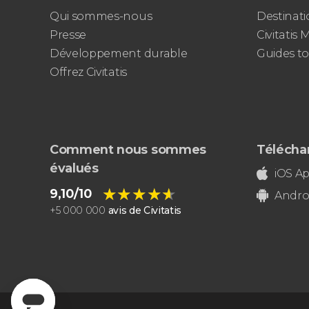
Qui sommes-nous
Destinati
Presse
Civitatis
Développement durable
Guides to
Offrez Civitatis
Comment nous sommes
Téléchar
évalués
iOS A
★★★★★
★★★★★
9,10/10
Andro
+
5 000 000
avis de Civitatis