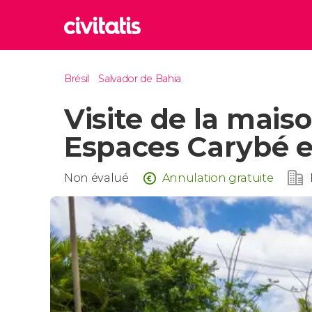
Rom
Brésil
Salvador de Bahia
Italie
Visite de la mai
Lond
Royaum
Espaces Carybé e
Édim
Royaum
Non évalué
Annulation gratuite
Marr
Maroc
Prag
Républ