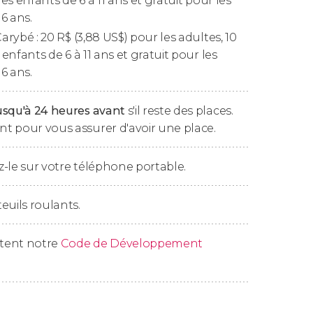
les enfants de 6 à 11 ans et gratuit pour les
ité brésilienne. Ses œuvres artistiques sont
6 ans.
s murales
aux
sculptures
et aux
gravures
.
Carybé : 20
R$
(3,88
US$
) pour les adultes, 10
olyvalent et s'adonnait également à la
 enfants de 6 à 11 ans et gratuit pour les
6 ans.
lement à votre hôtel à Salvador de Bahia, où
usqu'à 24 heures avant
s'il reste des places.
t pour vous assurer d'avoir une place.
-le sur votre téléphone portable.
euils roulants.
ctent notre
Code de Développement