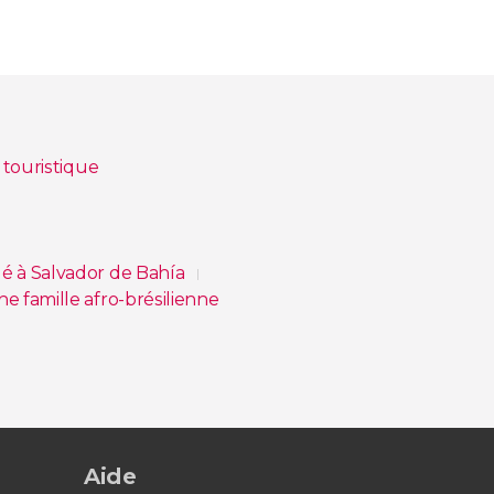
 touristique
 à Salvador de Bahía
e famille afro-brésilienne
e d'Irmã Dulce
Aide