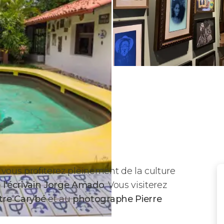
vous profiterez pleinement de la culture
 l'écrivain Jorge Amado
. Vous visiterez
tre Carybé
et au
photographe Pierre