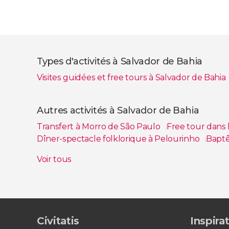
Types d'activités à Salvador de Bahia
Visites guidées et free tours à Salvador de Bahia
Voir tous
Autres activités à Salvador de Bahia
Transfert à Morro de São Paulo
Free tour dans 
Dîner-spectacle folklorique à Pelourinho
Baptê
Cours de percussion et de samba-reggae à Salv
Voir tous
Cours de capoeira à Salvador de Bahia
Balade en
Civitatis
Inspira