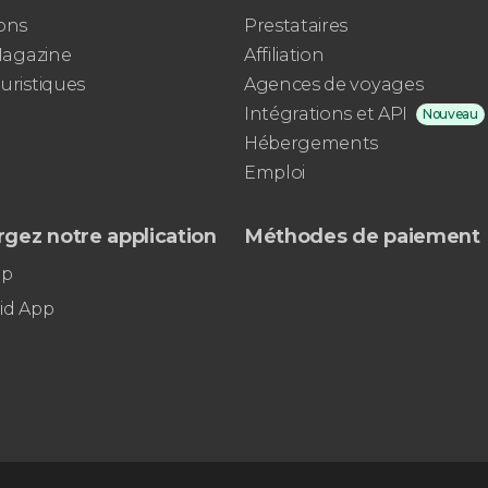
ons
Prestataires
 Magazine
Affiliation
uristiques
Agences de voyages
Intégrations et API
Nouveau
Hébergements
Emploi
gez notre application
Méthodes de paiement
pp
id App