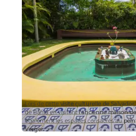
Lors de cette
visite culturelle de Salvador,
de Bahia en visitant
l'ancienne maison de
également les espaces consacrés au
pein
Verger
.