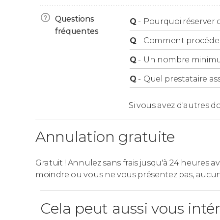
Questions
Q
-
Pourquoi réserver ce
fréquentes
Q
-
Comment procéder à
Q
-
Un nombre minimum 
Q
-
Quel prestataire ass
Si vous avez d'autres d
Annulation gratuite
Gratuit ! Annulez sans frais jusqu'à 24 heures av
moindre ou vous ne vous présentez pas, aucu
Cela peut aussi vous inté