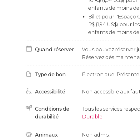
10
R$
(1,94
US$
) pour 
en Argentine et a décidé d'adopter la national
enfants de moins de 
variées, allant de la
céramique
et des
peinture
Billet pour l'Espaço 
Comme vous le verrez, cet artiste était très p
R$
(1,94
US$
) pour les
peinture.
enfants de moins de 
Depuis l'espace Carybé, vous retournerez fina
Quand réserver
Vous pouvez réserver
j
l'arrivée est prévue à 18h30.
Réservez dès maintenan
Type de bon
Électronique. Présentez
Accessibilité
Non accessible aux faut
Conditions de
Tous les services respe
durabilité
Durable
.
Animaux
Non admis.