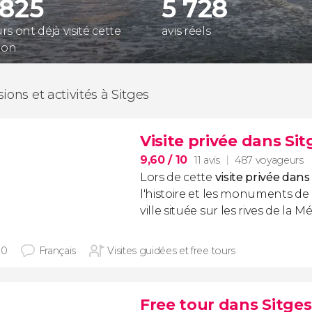
 825
5 728
s ont déjà visité cette
avis réels
ion
ions et activités à Sitges
Visite privée dans Sit
9,60
/ 10
11 avis
487 voyageurs
Lors de cette
visite privée dans
l'histoire et les monuments d
ville située sur les rives de la M
30
Français
Visites guidées et free tours
Free tour dans Sitges