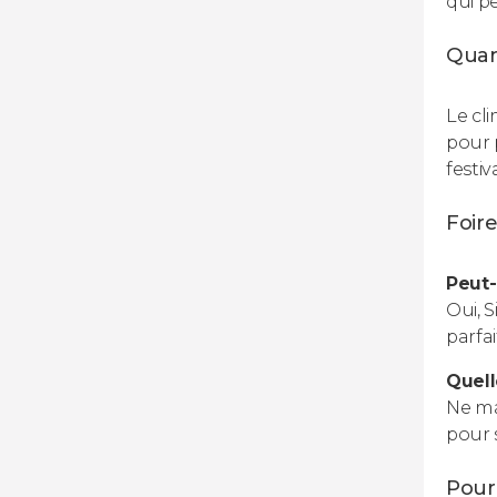
qui p
Quan
Le cl
pour 
festi
Foir
Peut-
Oui, 
parfa
Quell
Ne ma
pour 
Pourq