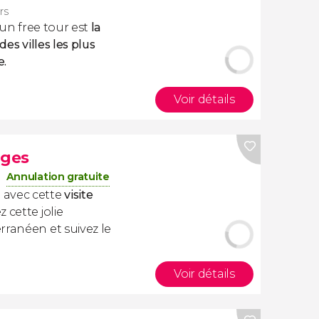
rs
 un free tour est
la
des villes les plus
e.
Voir détails
tges
Annulation gratuite
 avec cette
visite
 cette jolie
rranéen et suivez le
Voir détails