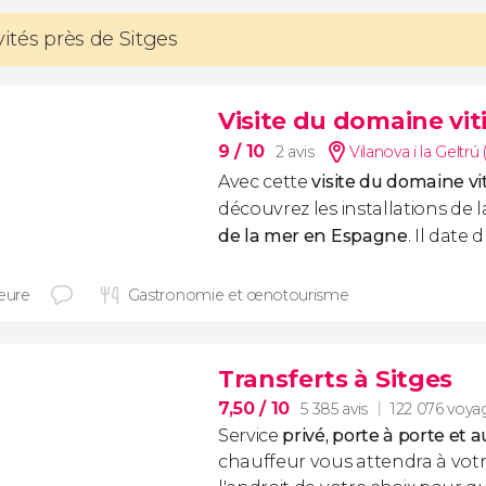
vités près de Sitges
Visite du domaine vit
9
/ 10
2 avis
Vilanova i la Geltrú 
Avec cette
visite du domaine vi
découvrez les installations de 
de la mer en Espagne
. Il date d
heure
Gastronomie et œnotourisme
Transferts à Sitges
7,50
/ 10
5 385 avis
122 076 voya
Service
privé, porte à porte et a
chauffeur vous attendra à votr