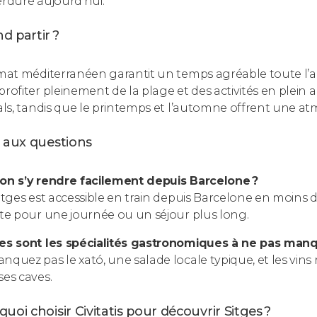
erdure aujourd’hui.
d partir ?
imat méditerranéen garantit un temps agréable toute l’an
profiter pleinement de la plage et des activités en plein 
vals, tandis que le printemps et l’automne offrent une at
e aux questions
on s’y rendre facilement depuis Barcelone ?
Sitges est accessible en train depuis Barcelone en moins 
ite pour une journée ou un séjour plus long.
es sont les spécialités gastronomiques à ne pas manq
nquez pas le xató, une salade locale typique, et les vi
ses caves.
uoi choisir Civitatis pour découvrir Sitges ?