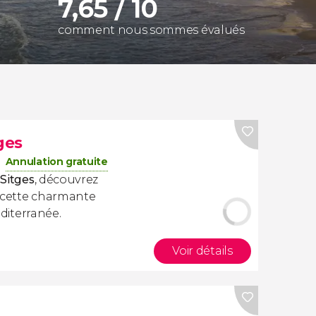
7,65 / 10
comment nous sommes évalués
ges
Annulation gratuite
 Sitges
, découvrez
e cette charmante
éditerranée.
Voir détails