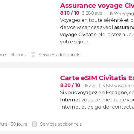
Assurance voyage Civ
8,10
/ 10
3 280 avis
115 995 voya
Voyagez en toute sérénité et p
de vos vacances avec l'
assuran
voyage
Civitatis
. Ne laissez au
votre séjour !
ours - 31 jours
Services additionnels
Carte eSIM Civitatis 
8,20
/ 10
115 avis
3 881 voyageur
Si vous
voyagez en Espagne
, c
Internet
vous permettra de vo
Internet et de garder contact 
ours - 30 jours
Services additionnels