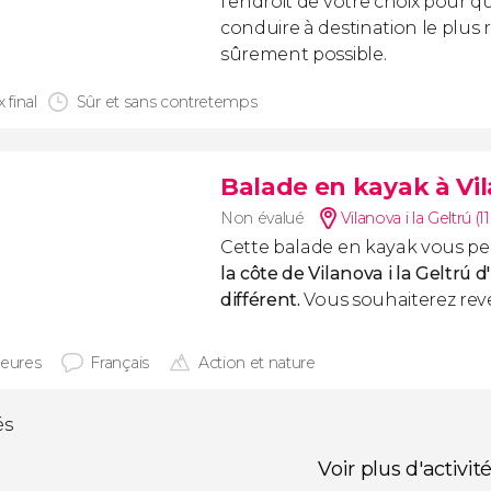
l'endroit de votre choix pour qu
conduire à destination le plus
sûrement possible.
x final
Sûr et sans contretemps
Balade en kayak à Vil
Non évalué
Vilanova i la Geltrú (1
Cette balade en kayak vous p
la côte de Vilanova i la Geltrú
d'
différent.
Vous souhaiterez reve
heures
Français
Action et nature
és
Voir plus d'activit