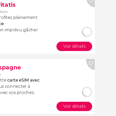
itatis
geurs
rofitez pleinement
ce
cun imprévu gâcher
Voir détails
Espagne
s
ette
carte eSIM avec
us connecter à
avec vos proches.
Voir détails