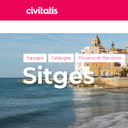
Rom
Italie
Lond
Royaum
Espagne
Catalogne
Province de Barcelone
Édim
Sitges
Royaum
Marr
Maroc
Istan
Turquie