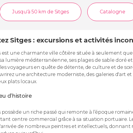
Jusqu'à 50 km de Sitges
Catalogne
tez Sitges : excursions et activités inc
s est une charmante ville côtière située à seulement q
sa lumière méditerranéenne, ses plages de sable doré e
e les voyageurs en quête de détente, de culture et de soiré
vrirez une architecture moderniste, des galeries d'art 
eux plats locaux.
u d’histoire
s possède un riche passé qui remonte à l’époque romaine. A
tant centre commercial grâce à sa situation portuaire. Le
l'arrivée de nombreux peintres et intellectuels, donnant