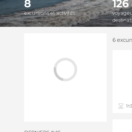
8
126
excursions et activités
voyageur
destinat
6 excurs
1h