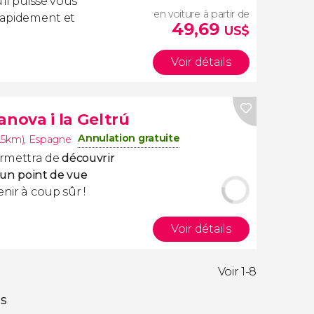
'il puisse vous
en voiture à partir de
 rapidement et
49,69
US$
Voir détails
anova i la Geltrú
Annulation gratuite
1.5km)
,
Espagne
ermettra de
découvrir
un point de vue
nir à coup sûr !
Voir détails
Voir 1-8
és