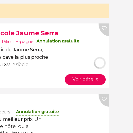
icole Jaume Serra
Annulation gratuite
(11.5km)
,
Espagne
ticole Jaume Serra
,
la
cave la plus proche
u XVIIᵉ siècle !
Voir détails
Annulation gratuite
geurs
u meilleur prix
. Un
e hôtel ou à