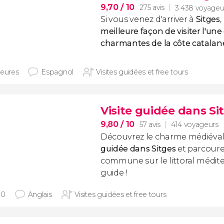
9,70
/ 10
275 avis
3 438 voyageu
Si vous venez d'arriver à
Sitges
,
meilleure façon de visiter l'une 
charmantes de la côte catalan
heures
Espagnol
Visites guidées et free tours
Visite guidée dans Si
9,80
/ 10
57 avis
414 voyageurs
Découvrez le charme médiéval
guidée dans Sitges
et parcourez
commune sur le littoral médite
guide !
30
Anglais
Visites guidées et free tours