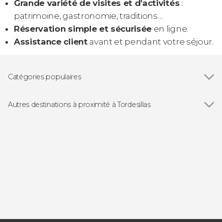
Grande variété de visites et d’activités
:
patrimoine, gastronomie, traditions…
Réservation simple et sécurisée
en ligne.
Assistance client
avant et pendant votre séjour.
Catégories populaires
Visites guidées et free tours
Autres destinations à proximité à Tordesillas
Voir tous
Rueda
Serrada
La Seca
Valladolid
Trigueros del Valle