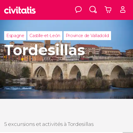
Espagne
Castille-et-León
Province de Valladolid
Tordesillas
5 excursions et activités à Tordesillas