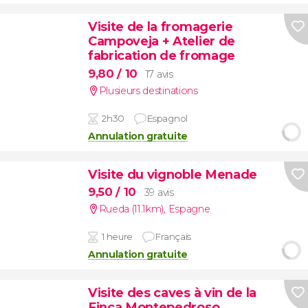
Visite de la fromagerie
Campoveja + Atelier de
fabrication de fromage
9,80
/ 10
17 avis
Plusieurs destinations
2h30
Espagnol
Annulation gratuite
Visite du vignoble Menade
9,50
/ 10
39 avis
Rueda (11.1km)
,
Espagne
1 heure
Français
Annulation gratuite
Visite des caves à vin de la
Finca Montepedroso