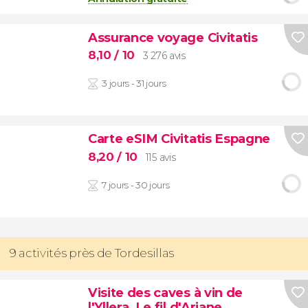
Assurance voyage Civitatis
8,10
/ 10
3 276 avis
3 jours - 31 jours
Carte eSIM Civitatis Espagne
8,20
/ 10
115 avis
7 jours - 30 jours
9 activités près de Tordesillas
Visite des caves à vin de
l'Yllera, Le fil d'Ariane