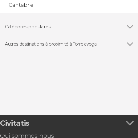
Cantabrie.
Catégories populaires
Excursions d'une journée
Autres destinations à proximité à Torrelavega
Voir tous
Santillana del Mar
Comillas
Suances
Obregón
La Hayuela
Civitatis
Qui sommes-nous