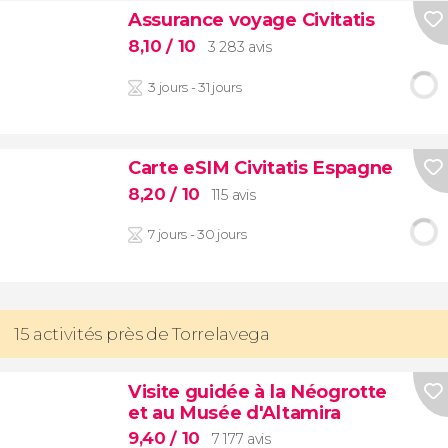
Assurance voyage Civitatis
8,10
/ 10
3 283 avis
3 jours - 31 jours
Carte eSIM Civitatis Espagne
8,20
/ 10
115 avis
7 jours - 30 jours
15 activités près de Torrelavega
Visite guidée à la Néogrotte
et au Musée d'Altamira
9,40
/ 10
7 177 avis