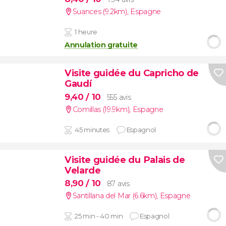
Suances (9.2km)
,
Espagne
1 heure
Annulation gratuite
Visite guidée du Capricho de
Gaudí
9,40
/ 10
555 avis
Comillas (19.9km)
,
Espagne
45 minutes
Espagnol
Visite guidée du Palais de
Velarde
8,90
/ 10
87 avis
Santillana del Mar (6.6km)
,
Espagne
25 min - 40 min
Espagnol