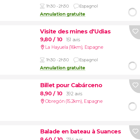
1h30 - 2h30
Espagnol
Annulation gratuite
Visite des mines d'Udias
9,80
/ 10
151 avis
La Hayuela (16km)
,
Espagne
1h30 - 2h30
Espagnol
Annulation gratuite
Billet pour Cabárceno
8,90
/ 10
392 avis
Obregón (15.2km)
,
Espagne
Balade en bateau à Suances
8,40
/ 10
734 avis