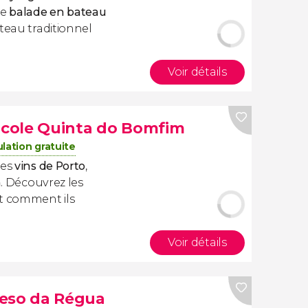
te
balade en bateau
teau traditionnel
Voir détails
ticole Quinta do Bomfim
lation gratuite
les
vins de Porto
,
m
. Découvrez les
nt comment ils
Voir détails
Peso da Régua