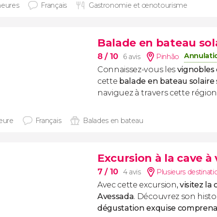
heures
Français
Gastronomie et œnotourisme
Balade en bateau sola
Annulati
8
/ 10
6 avis
Pinhão
Connaissez-vous les
vignobles
cette
balade en bateau solaire 
naviguez à travers cette région
heure
Français
Balades en bateau
Excursion à la cave à
7
/ 10
4 avis
Plusieurs destinati
Avec cette excursion
, visitez l
Avessada
. Découvrez son histoi
dégustation exquise comprena