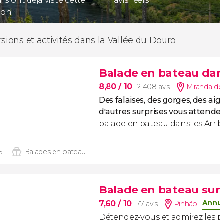
s ont déjà visité cette
avis réels
ion
rsions et activités dans la Vallée du Douro
Balade en bateau dan
8,80
/ 10
2 408 avis
Miranda d
Des falaises, des gorges, des ai
d'autres surprises vous attend
balade en bateau dans les Arri
5
Balades en bateau
Balade en bateau sur
Annu
7,60
/ 10
77 avis
Pinhão
Détendez-vous et admirez les