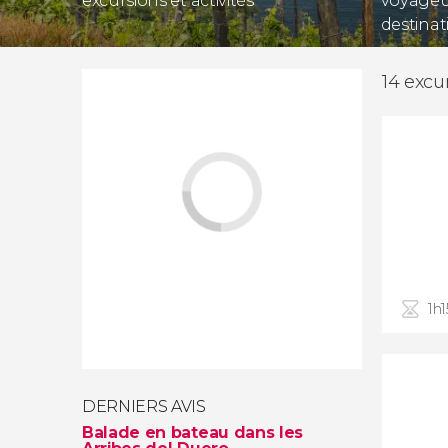
excursions et activités
voyageur
destinat
14 excu
1h1
DERNIERS AVIS
Balade en bateau dans les