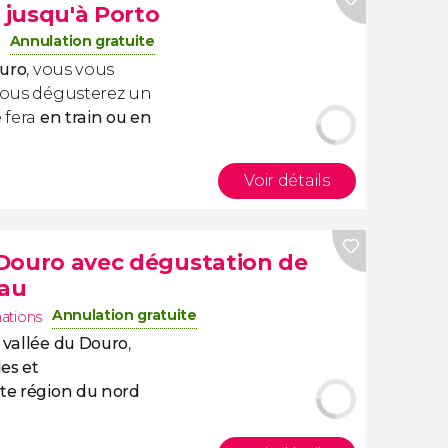
o jusqu'à Porto
Annulation gratuite
ouro
, vous vous
ous dégusterez un
e fera
en train ou en
Voir détails
u Douro avec dégustation de
eau
Annulation gratuite
nations
 vallée du Douro
,
es et
tte région du nord