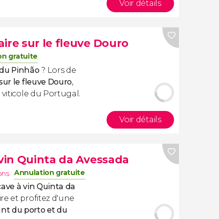
Voir détails
ire sur le fleuve Douro
on gratuite
 du Pinhão
? Lors de
sur le fleuve Douro
,
 viticole du Portugal.
Voir détails
 vin Quinta da Avessada
Annulation gratuite
ons
a cave à vin Quinta da
re et profitez d'une
nt du porto et du