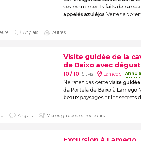
ses monuments faits de carrea
appelés azuléjos
. Venez apprend
heure
Anglais
Autres
Visite guidée de la c
de Baixo avec dégust
Annula
10
/ 10
5 avis
Lamego
Ne ratez pas cette
visite guidé
da Portela de Baixo
à
Lamego
.
beaux paysages
et les
secrets 
30
Anglais
Visites guidées et free tours
Excursion à Lamego