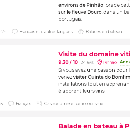
environs de Pinhão
lors de cet
sur le fleuve Douro
, dans un ba
portugais.
- 2h
Français et d'autres langues
Balades en bateau
Visite du domaine vi
Annu
9,30
/ 10
24 avis
Pinhão
Si vous avez une passion pour 
venez
visiter Quinta do Bomfi
installations tout en apprena
élaborent leurs vins.
45
Français
Gastronomie et œnotourisme
Balade en bateau à 