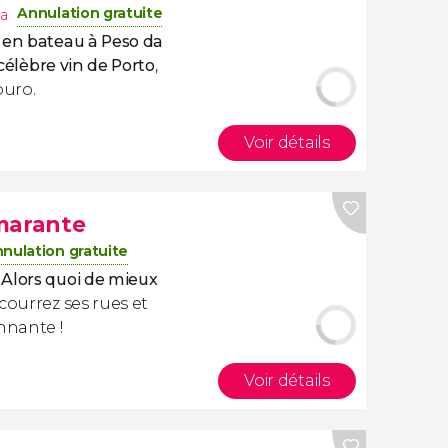
Annulation gratuite
a
 en bateau à Peso da
 célèbre vin de Porto
,
ouro.
Voir détails
marante
nulation gratuite
 Alors quoi de mieux
courrez ses rues et
nnante !
Voir détails