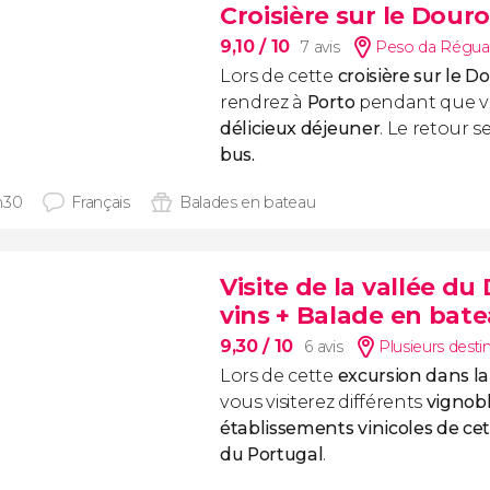
Croisière sur le Dour
9,10
/ 10
7 avis
Peso da Régua
Lors de cette
croisière sur le D
rendrez à
Porto
pendant que v
délicieux déjeuner
. Le retour s
bus.
h30
Français
Balades en bateau
Visite de la vallée d
vins + Balade en bat
9,30
/ 10
6 avis
Plusieurs desti
Lors de cette
excursion dans la
vous visiterez différents
vignobl
établissements vinicoles de ce
du Portugal
.