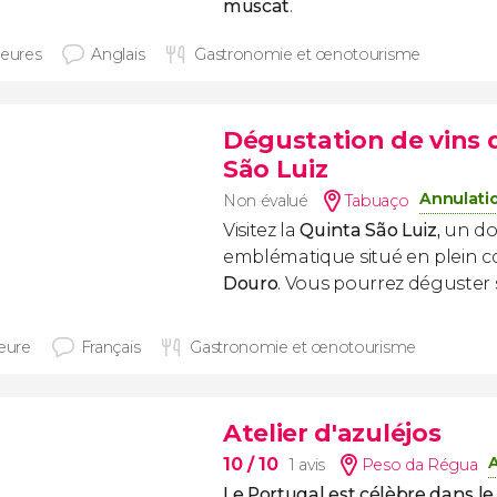
muscat
.
heures
Anglais
Gastronomie et œnotourisme
Dégustation de vins 
São Luiz
Annulatio
Non évalué
Tabuaço
Visitez la
Quinta São Luiz,
un dom
emblématique situé en plein c
Douro
. Vous pourrez déguster se
heure
Français
Gastronomie et œnotourisme
Atelier d'azuléjos
10
/ 10
1 avis
Peso da Régua
Le Portugal est célèbre dans l