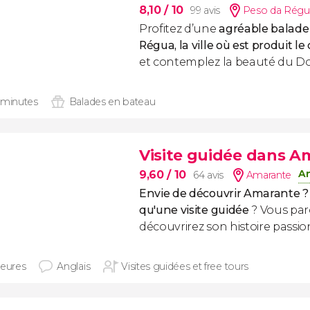
8,10
/ 10
99 avis
Peso da Régu
Profitez d’une
agréable balade
Régua, la ville où est produit le
et contemplez la beauté du D
 minutes
Balades en bateau
Visite guidée dans A
An
9,60
/ 10
64 avis
Amarante
Envie de découvrir Amarante ?
qu'une visite guidée
? Vous par
découvrirez son histoire passio
heures
Anglais
Visites guidées et free tours