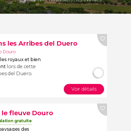
s les Arribes del Duero
o Douro
gles royaux et bien
ent
lors de cette
bes del Duero.
Voir détails
 le fleuve Douro
lation gratuite
paysages des