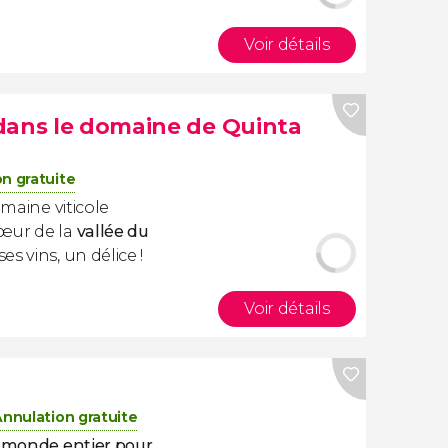
Voir détails
dans le domaine de Quinta
n gratuite
aine viticole
œur de la
vallée du
s vins, un délice !
Voir détails
Annulation gratuite
e monde entier pour