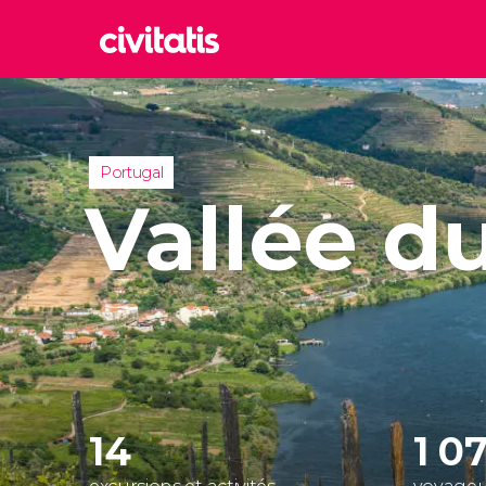
Rom
Italie
Lond
Portugal
Royaum
Vallée d
Édim
Royaum
Marr
Maroc
Prag
Républ
14
1 07