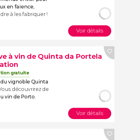
ux en faïence,
re à les fabriquer !
Voir détails
ave à vin de Quinta da Portela
ation
tion gratuite
e du vignoble Quinta
 Vous découvrirez de
du vin de Porto
.
Voir détails