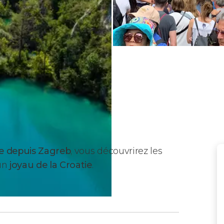
ce depuis Zagreb
, vous découvrirez les
 un
joyau de la Croatie
.