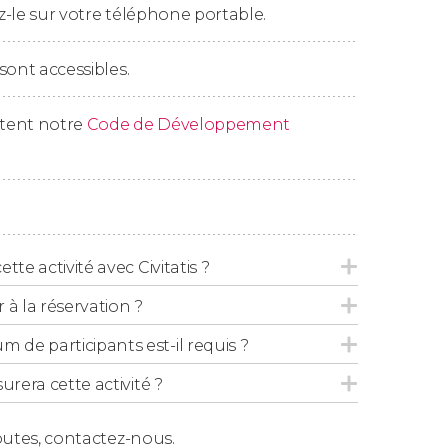
-le sur votre téléphone portable.
ez au point de départ où l'excursion prendra
sont accessibles.
ctent notre
Code de Développement
tte activité avec Civitatis ?
 la réservation ?
de participants est-il requis ?
urera cette activité ?
outes,
contactez-nous.