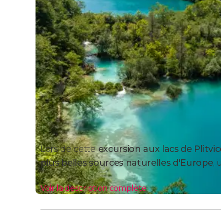
Lors de cette
excursion aux lacs de Plitvi
plus belles sources naturelles d'Europe
,
Voir la description complète
Itinéraire