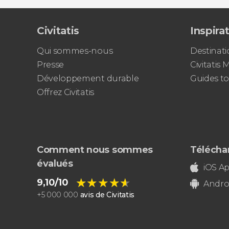
Civitatis
Inspira
Qui sommes-nous
Destinati
Presse
Civitatis
Développement durable
Guides to
Offrez Civitatis
Comment nous sommes
Téléchar
évalués
iOS A
★★★★★
★★★★★
9,10/10
Andro
+
5 000 000
avis de Civitatis