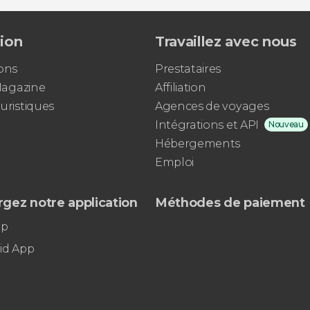
tion
Travaillez avec nous
ons
Prestataires
 Magazine
Affiliation
uristiques
Agences de voyages
Intégrations et API
Nouveau
Hébergements
Emploi
gez notre application
Méthodes de paiement
pp
id App