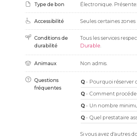
Type de bon
Électronique. Présentez
vous-même ou bien terminer l'excursion.
Après dix heures d'expérience, vous retourner
Accessibilité
Seules certaines zones 
fin.
Conditions de
Tous les services respe
durabilité
Durable
.
Animaux
Non admis.
Questions
Q
-
Pourquoi réserver ce
fréquentes
Q
-
Comment procéder à
Q
-
Un nombre minimum 
Q
-
Quel prestataire ass
Si vous avez d'autres d