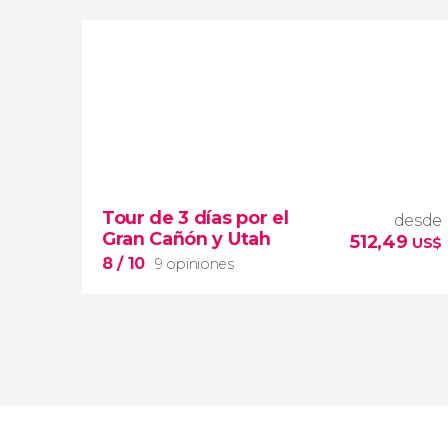
Sin valorar
tour de 7 días por
Yellowstone, las
Tour de 3 días por el
desde
Rocosas, el Cañón Bryce y Grand
Gran Cañón y Utah
512,49
Teton
los parques
US$
nacionales más impresionantes de Estados
8
/ 10
9 opiniones
Unidos