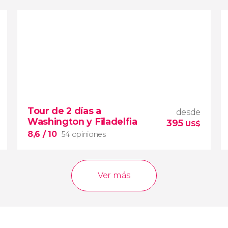
8,4


195 opiniones
tour de 2 o 3 días a las Cataratas del
Niágara
Tour de 2 días a
visitar una de las maravillas naturales del
desde
Washington y Filadelfia
mundo
395
US$
8,6
/ 10
54 opiniones
Ver más