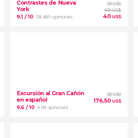
Contrastes de Nueva
desde
York
49
US$
40
9,1
/ 10
US$
28.489 opiniones
9,1


28.489 opiniones
Excursión al Gran Cañón
desde
Contrastes de Nueva York
en español
176,50
US$
barrios de Queens, el
9,6
/ 10
4.161 opiniones
Bronx y Brooklyn