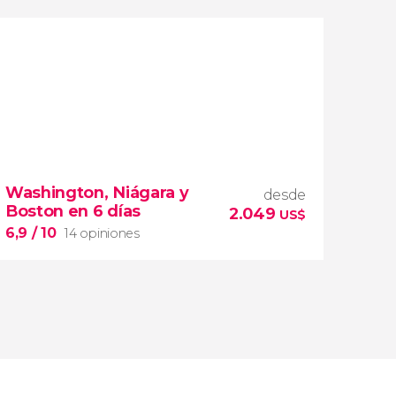
9,7


13 opiniones
tour de 2 días por el Gran Cañón, el Cañón
Washington, Niágara y
Antílope y la Curva de la Herradura
desde
Boston en 6 días
lugares más
2.049
US$
famosos de Arizona
6,9
/ 10
14 opiniones