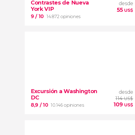
Contrastes de Nueva
desde
York VIP
55
US$
9
/ 10
14.872 opiniones
9


14.872 opiniones
Excursión a Washington
desde
tour de contrastes de Nueva York VIP
DC
barrios de Queens, Brooklyn,
114
US$
109
el Bronx y Long Island
City
grupos
8,9
/ 10
US$
10.146 opiniones
reducidos