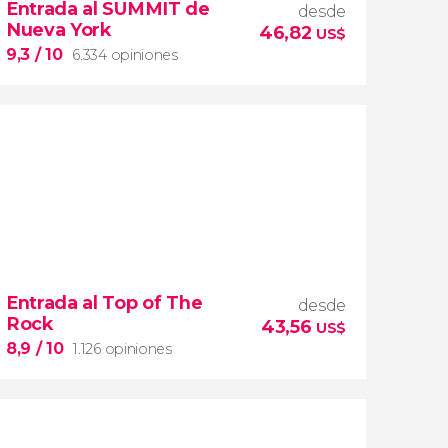
Entrada al SUMMIT de
desde
Nueva York
46,82
US$
9,3
/ 10
6.334 opiniones
9,3


6.334 opiniones
Entrada al Top of The
desde
entrada al SUMMIT de Nueva York
Rock
43,56
miradores más icónicos de
US$
Manhattan
evitar las colas
8,9
/ 10
1.126 opiniones
opción VIP