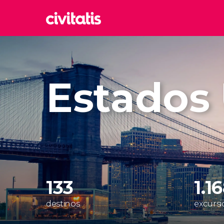
Rom
Italia
Estados
Lond
Reino 
Edim
Reino 
Marr
Marrue
Esta
Turquía
133
1.1
destinos
excursi