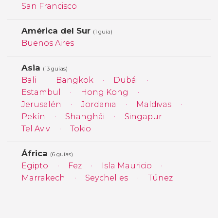
San Francisco
América del Sur
(1 guía)
Buenos Aires
Asia
(13 guías)
Bali
Bangkok
Dubái
Estambul
Hong Kong
Jerusalén
Jordania
Maldivas
Pekín
Shanghái
Singapur
Tel Aviv
Tokio
África
(6 guías)
Egipto
Fez
Isla Mauricio
Marrakech
Seychelles
Túnez