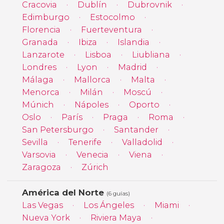
Cracovia
Dublín
Dubrovnik
Edimburgo
Estocolmo
Florencia
Fuerteventura
Granada
Ibiza
Islandia
Lanzarote
Lisboa
Liubliana
Londres
Lyon
Madrid
Málaga
Mallorca
Malta
Menorca
Milán
Moscú
Múnich
Nápoles
Oporto
Oslo
París
Praga
Roma
San Petersburgo
Santander
Sevilla
Tenerife
Valladolid
Varsovia
Venecia
Viena
Zaragoza
Zúrich
América del Norte
(6 guías)
Las Vegas
Los Ángeles
Miami
Nueva York
Riviera Maya