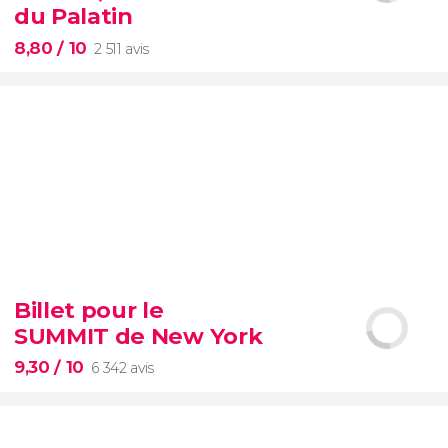
d'attente
Vatican
du Palatin
8,80
/ 10
2 511 avis
8,80


2 511 avis
Billet pour le
SUMMIT de New York
Colisée, Palatin et Forum
romain
9,30
/ 10
6 342 avis