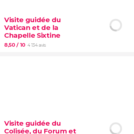
9,10


200 avis
Visite guidée du
Vatican et de la
visite autour des
contrastes de New York
Chapelle Sixtine
8,50
/ 10
4 134 avis
8,50


4 134 avis
Visite guidée du
Musées du Vatican
Chapelle Sixtine
Colisée, du Forum et
éviterez les files