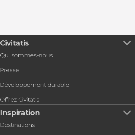
9,10
Civitatis


490 avis
Qui sommes-nous
Découvrez
Rome grâce à ce free tour dans la capitale italienne
Presse
Développement durable
Offrez Civitatis
Inspiration
Destinations