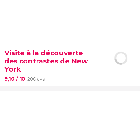
8,70


3 004 avis
Visite à la découverte
vous ne pouvez pas passer à côté
des contrastes de New
d’une visite de l’éternel Colisée
York
9,10
/ 10
200 avis