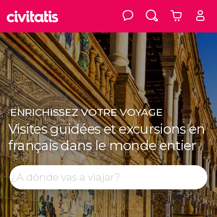
ENRICHISSEZ
VOTRE VOYAGE
Visites guidées et excursions en
français dans le monde entier
Top destinations
Rechercher