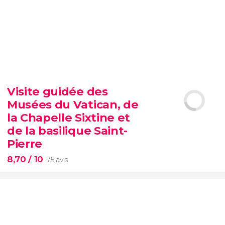
9,30


6 342 avis
billet pour le SUMMIT de New York
belvédères les plus célèbres de
Visite guidée des
Manhattan
Évitez les files d'attente
Musées du Vatican, de
option VIP
la Chapelle Sixtine et
de la basilique Saint-
Pierre
8,70
/ 10
75 avis