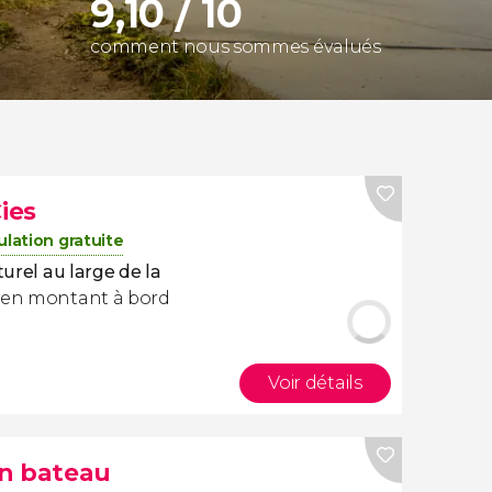
9,10 / 10
comment nous sommes évalués
ies
lation gratuite
turel au large de la
s en montant à bord
Voir détails
 en bateau