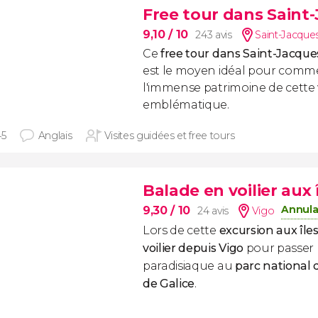
Free tour dans Saint
9,10
/ 10
243 avis
Saint-Jacque
Ce
free tour dans Saint-Jacqu
est le moyen idéal pour comm
l'immense patrimoine de cette v
emblématique.
45
Anglais
Visites guidées et free tours
Balade en voilier aux 
Annula
9,30
/ 10
24 avis
Vigo
Lors de cette
excursion aux îles
voilier depuis Vigo
pour passer
paradisiaque au
parc national 
de Galice
.