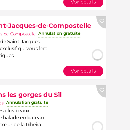
Voir détails
aint-Jacques-de-Compostelle
Annulation gratuite
es-de-Compostelle
 de Saint-Jacques-
exclusif
qui vous fera
stiques.
Voir détails
s les gorges du Sil
Annulation gratuite
as
es
plus beaux
te
balade en bateau
n cœur de
la Ribeira