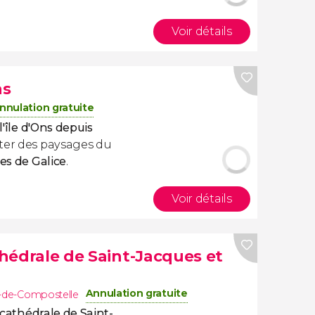
Voir détails
ns
nnulation gratuite
l'île d'Ons depuis
iter des paysages du
ues de Galice
.
Voir détails
athédrale de Saint-Jacques et
Annulation gratuite
s-de-Compostelle
a cathédrale de Saint-