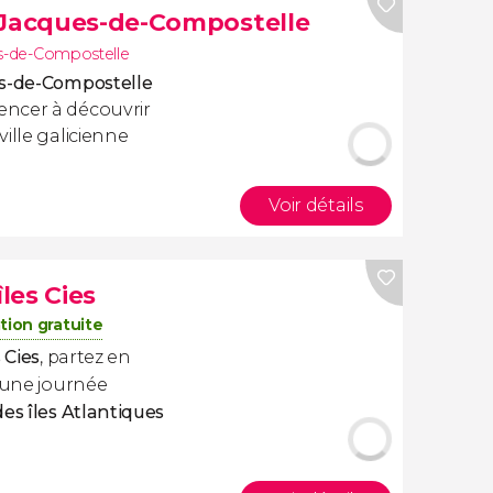
-Jacques-de-Compostelle
s-de-Compostelle
es-de-Compostelle
encer à découvrir
ille galicienne
Voir détails
îles Cies
tion gratuite
 Cies
, partez en
 une journée
des îles Atlantiques