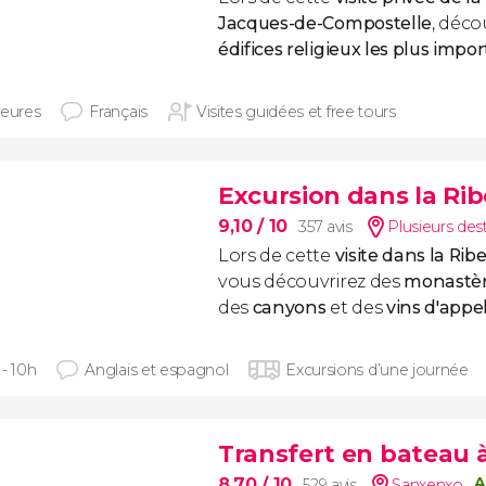
Jacques-de-Compostelle
, déco
édifices religieux les plus imp
heures
Français
Visites guidées et free tours
Excursion dans la Rib
9,10
/ 10
357 avis
Plusieurs des
Lors de cette
visite dans la Rib
vous découvrirez des
monastè
des
canyons
et des
vins d'appel
 - 10h
Anglais et espagnol
Excursions d’une journée
Transfert en bateau à
A
8,70
/ 10
529 avis
Sanxenxo