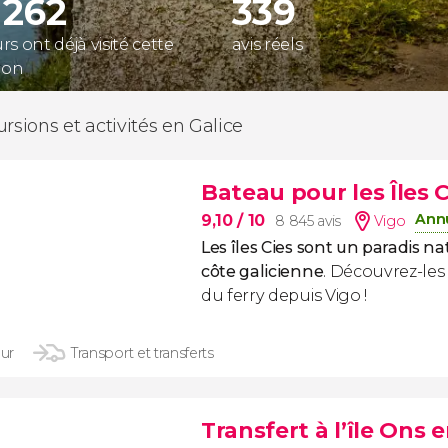
 262
339
s ont déjà visité cette
avis réels
ion
ursions et activités en Galice
Bateau pour les Îles C
Annu
9,10
/ 10
8 845 avis
Vigo
Les îles Cies sont un paradis na
côte galicienne
. Découvrez-le
du ferry depuis Vigo !
our
Transport et transferts
Transfert à l’île Ons