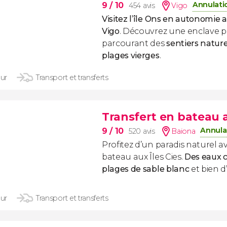
Annulati
9
/ 10
454 avis
Vigo
Visitez l’île Ons en autonomie 
Vigo
. Découvrez une enclave 
parcourant des
sentiers nature
plages vierges
.
our
Transport et transferts
Transfert en bateau a
Annula
9
/ 10
520 avis
Baiona
Profitez d’un paradis naturel a
bateau aux Îles Cies.
Des eaux cr
plages de sable blanc
et bien d
our
Transport et transferts