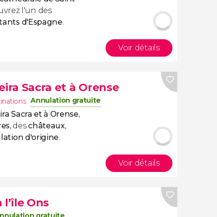
uvrez l'un des
ortants d'Espagne
.
Voir détails
eira Sacra et à Orense
Annulation gratuite
tinations
eira Sacra et à Orense
,
res
, des
châteaux
,
lation d'origine
.
Voir détails
 l’île Ons
nnulation gratuite