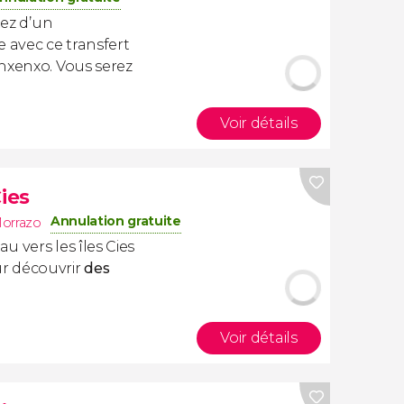
tez d’un
avec ce transfert
nxenxo. Vous serez
Voir détails
ies
Annulation gratuite
orrazo
u vers les îles Cies
r découvrir
des
Voir détails