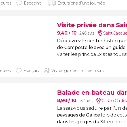
heures
Espagnol
Excursions d’une journée
Visite privée dans S
9,40
/ 10
246 avis
Saint-Jacqu
Découvrez le centre historique
de-Compostelle avec un guide 
visiter les principaux sites touri
heures
Français
Visites guidées et free tours
Balade en bateau dan
8,90
/ 10
152 avis
Castro Caldel
Laissez-vous séduire par l'un d
paysages de Galice
lors de cet
dans les gorges du Sil
, en plei