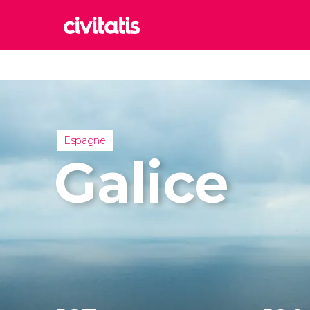
Rom
Italie
Lond
Royaum
Espagne
Édim
Galice
Royaum
Marr
Maroc
Istan
Turquie