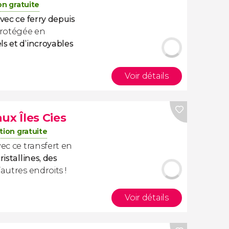
on gratuite
avec ce ferry depuis
protégée en
ls et d’incroyables
Voir détails
ux Îles Cies
tion gratuite
vec ce transfert en
istallines, des
’autres endroits !
Voir détails