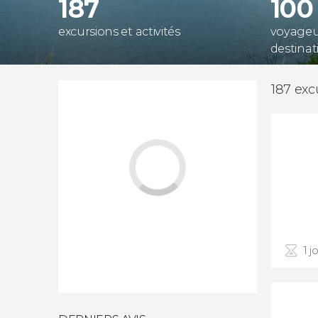
187
100
excursions et activités
voyageur
destinat
187 exc
1 j