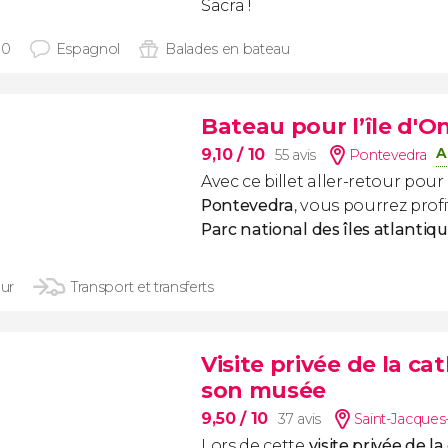
Sacra !
30
Espagnol
Balades en bateau
Bateau pour l’île d'O
A
9,10
/ 10
55 avis
Pontevedra
Avec ce billet aller-retour pour
Pontevedra
, vous pourrez prof
Parc national des îles atlantiq
our
Transport et transferts
Visite privée de la c
son musée
9,50
/ 10
37 avis
Saint-Jacque
Lors de cette
visite privée de l