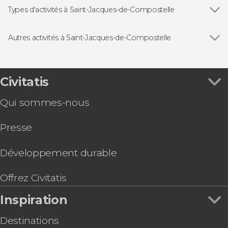
Types d'activités à Saint-Jacques-de-Compostelle
Voir tous
Visites guidées et free tours
Free Tour
Autres activités à Saint-Jacques-de-Compostelle
Excursions d'une journée
Voir tous
Visite à la découverte des mystères de Saint-
Jacques-de-Compostelle avec dîner galicien
Visite gastronomique à Saint-Jacques-de-
Civitatis
Compostelle + Visite de la cathédrale
Qui sommes-nous
Visite du pèlerin : les derniers kilomètres du
Chemin de Compostelle !
Presse
Visite dans Pontevedra + Lumières de Noël de
Vigo
Développement durable
Offrez Civitatis
Inspiration
Destinations