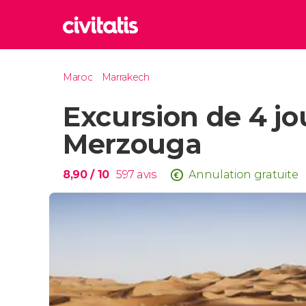
Rom
Maroc
Marrakech
Italie
Excursion de 4 jo
Lond
Royaum
Merzouga
Édim
Royaum
8,90
/ 10
597
avis
Annulation gratuite
Marr
Maroc
Istan
Turquie