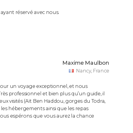
0
€
(46,23
US$
) selon la distance.
ls ayant réservé avec nous.
minant à Fès
ion de 4 jours dans le désert de Merzouga se
Maxime Maulbon
ans le désert
Nancy, France
 réaliser l’excursion, jetez donc un coup
ur un voyage exceptionnel, et nous
ora
et à l’
excursion de 3 jours au désert
rès professionnel et bien plus qu’un guide, il
eux visités (Aït Ben Haddou, gorges du Todra,
 les hébergements ainsi que les repas
 Nous espérons que vous aurez la chance
re privée avec votre partenaire, votre famille