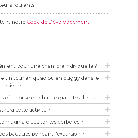
as
.
euils roulants.
 ces montagnes, vous rejoindrez
Tizi
 étonnante palmeraie. À midi, vous vous
ctent notre
Code de Développement
us reposer avant de poursuivre la route.
ous passerez la nuit dans un riad / kasbah.
plément pour une chambre individuelle ?
e pour visiter librement Ouarzazate. Nous
faire un tour en quad ou en buggy dans le
r la célèbre
Kasbah Taourirt
et les
studios de
cursion ?
s où la prise en charge gratuite a lieu ?
0, et serez de retour à Marrakech en fin
fic.
urera cette activité ?
ité maximale des tentes berbères ?
es bagages pendant l'excursion ?