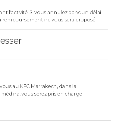
qu'en
haute saison
, comme à Pâques ou à
ant l'activité. Si vous annulez dans un délai
rd propose des campements avec des salles de
n remboursement ne vous sera proposé.
resser
 vous rendre à l'un des points de
enue Mohammed V.
-vous au KFC Marrakech, dans la
Kasbah.
 médina, vous serez pris en charge
us viendrons vous chercher gratuitement à
hors de Marrakech, la prise en charge fera