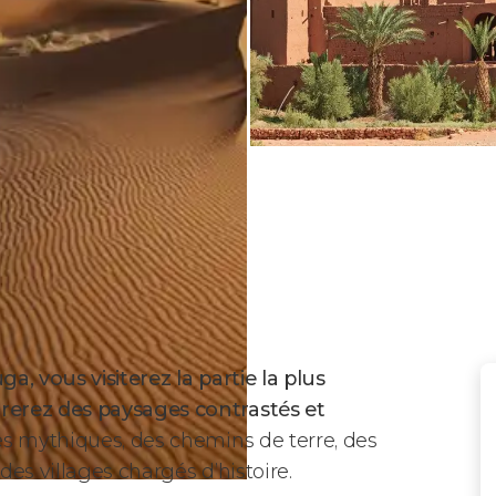
, vous visiterez la partie la plus
rerez des paysages contrastés et
es mythiques, des chemins de terre, des
des villages chargés d’histoire.