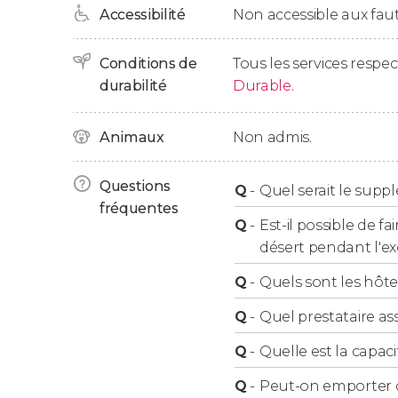
prendrez une route qui traverse le Moyen
Atl
Accessibilité
Non accessible aux faut
Émerveillés par les formes et les couleurs de
N'tfarkhin, Tinghir et la vallée du Dadès
et son
Conditions de
Tous les services respe
arrêterez à
Klaat M'Gouna
pour déjeuner et no
durabilité
Durable
.
L’après-midi, vous arriverez à Ouarzazate, où v
Animaux
Non admis.
Jour 4 : Ouarzazate - Marrakech
Questions
Q
-
Quel serait le sup
Après le petit-déjeuner, vous aurez la matiné
fréquentes
Q
-
Est-il possible de 
vous conseillons de prendre le temps de visite
désert pendant l'ex
Cinéma Atlas
, les plus importants d’Afrique.
Q
-
Quels sont les hôtel
Vous quitterez Ouarzazate entre 12h00 et 15h3
d'après-midi ou en début de soirée, selon le tra
Q
-
Quel prestataire ass
Q
-
Quelle est la capac
Logement
Q
-
Peut-on emporter d