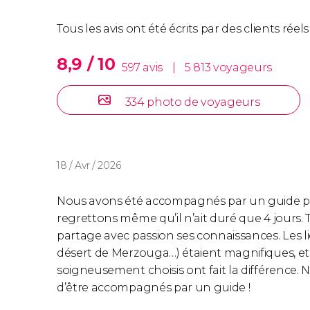
l'objet d'un supplément de 10
€
(11,55
US$
) à 4
Tous les avis ont été écrits par des clients rée
Excursion de 4 jours se ter
8,9 / 10
597 avis
|
5 813 voyageurs
Si vous le souhaitez, vous pouvez faire l'
excurs
334 photo de voyageurs
terminant à Fès
.
Excursion de 2 ou 3 jours d
18 / Avr / 2026
Si vous ne disposez pas d’autant de temps pour
Nous avons été accompagnés par un guide po
d’œil à l’
excursion de 2 jours au désert de Zag
regrettons même qu’il n’ait duré que 4 jours. T
de Merzouga
.
partage avec passion ses connaissances. Les li
désert de Merzouga…) étaient magnifiques, et
Excursion privée
soigneusement choisis ont fait la différence.
d’être accompagnés par un guide !
Si vous souhaitez réaliser cette visite de maniè