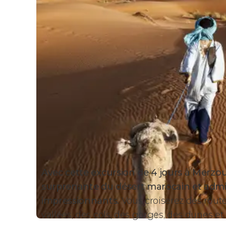
Avec cette excursion de 4 jours à Merzouga
surprenante du désert marocain et admi
impressionnants.
Vous croiserez des rout
vallées, des cols, des gorges, des dunes et 