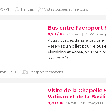
30 - 4h
Français
Visites guidées et free tours
Bus entre l’aéroport
8,70
/ 10
5 412 avis
73 270 voyag
Vous voyagez dans la capitale i
Réservez un billet pour le
bus e
Fiumicino et Rome
, pour rejoin
tout confort.
 min - 1h10
Transport et transferts
Visite de la Chapelle
Vatican et de la Basil
9,20
/ 10
34 avis
513 voyageurs