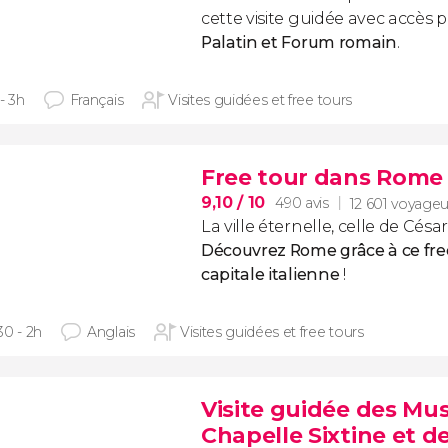
cette visite guidée avec accès p
Palatin et Forum romain
.
- 3h
Français
Visites guidées et free tours
Free tour dans Rome
9,10
/ 10
490 avis
12 601 voyageu
La ville éternelle, celle de Césa
Découvrez Rome grâce à ce free
capitale italienne
!
30 - 2h
Anglais
Visites guidées et free tours
Visite guidée des Mus
Chapelle Sixtine et de