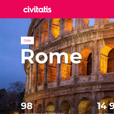
Rom
Italie
Lond
Italie
Royaum
Rome
Édim
Royaum
Marr
Maroc
Istan
Turquie
98
14 