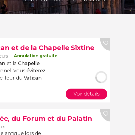
an et de la Chapelle Sixtine
Annulation gratuite
eurs
can
et la
Chapelle
onnel. Vous
éviterez
meilleur du
Vatican
.
Voir détails
sée, du Forum et du Palatin
urs
 antique lors de