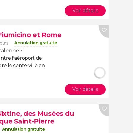
Voir détails
 Fiumicino et Rome
Annulation gratuite
eurs
talienne ?
ntre l'aéroport de
dre le cente-ville en
Voir détails
 Sixtine, des Musées du
ique Saint-Pierre
Annulation gratuite