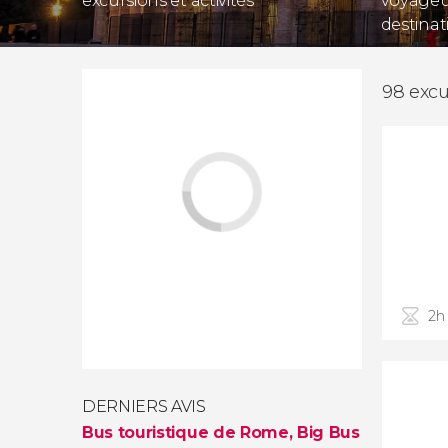
excursions et activités
voyageur
destinat
98 excu
2h
DERNIERS AVIS
Bus touristique de Rome, Big Bus