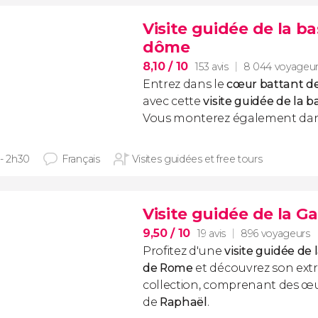
Visite guidée de la ba
dôme
8,10
/ 10
153 avis
8 044 voyageu
Entrez dans le
cœur battant de 
avec cette
visite guidée de la b
Vous monterez également dan
 - 2h30
Français
Visites guidées et free tours
Visite guidée de la G
9,50
/ 10
19 avis
896 voyageurs
Profitez d'une
visite guidée de
de Rome
et découvrez son extr
collection, comprenant des œ
de
Raphaël
.