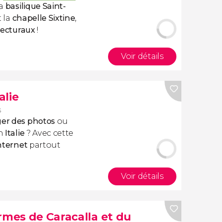
la
basilique Saint-
 la
chapelle Sixtine
,
itecturaux
!
Voir détails
alie
s
ager des photos
ou
n
Italie
? Avec cette
nternet
partout
Voir détails
rmes de Caracalla et du