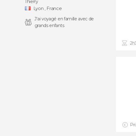
Thierry
Lyon , France
J'ai voyagé en famille avec de
grands enfants
2h
Pri