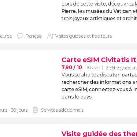
Lors de cette visite, découvrez 
Pierre
, les
musées du Vatican
et
trois
joyaux artistiques et arch
heures
Français
Visites guidées et free tours
Carte eSIM Civitatis It
7,90
/ 10
110 avis
2 361 voyageur
Vous souhaitez
discuter, part
rechercher des informations
e
carte eSIM
,
connectez-vous à I
dans le pays.
ours - 30 jours
Services additionnels
Visite guidée des the