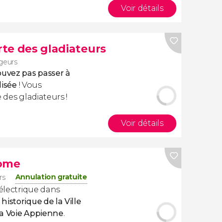
Voir détails
orte des gladiateurs
geurs
ouvez pas passer à
lisée
! Vous
 des gladiateurs !
Voir détails
Rome
Annulation gratuite
rs
 électrique dans
historique de la Ville
 la Voie Appienne
.