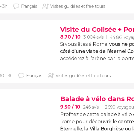
- 3h
Français
Visites guidées et free tours
Visite du Colisée + P
8,70
/ 10
3 004 avis
44 861 voya
Si vous êtes à Rome,
vous ne p
côté d’une visite de l’éternel Co
accéderez à l’arène par la porte
30 - 3h
Français
Visites guidées et free tours
Balade à vélo dans 
9,50
/ 10
246 avis
2 590 voyageu
Profitez de cette balade à vélo
Rome pour découvrir le
centre 
Éternelle, la Villa Borghèse ou