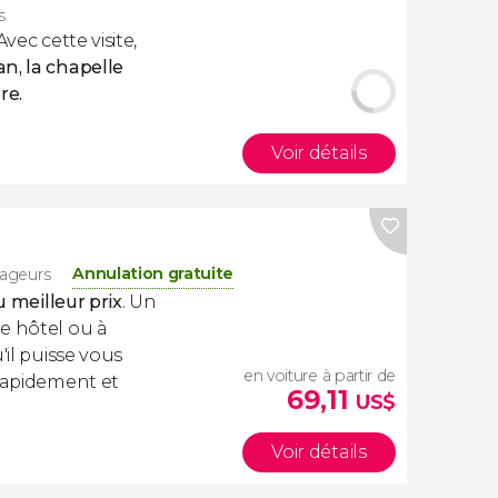
s
Avec cette visite,
n, la chapelle
re.
Voir détails
Annulation gratuite
yageurs
u meilleur prix
. Un
e hôtel ou à
'il puisse vous
en voiture à partir de
 rapidement et
69,11
US$
Voir détails