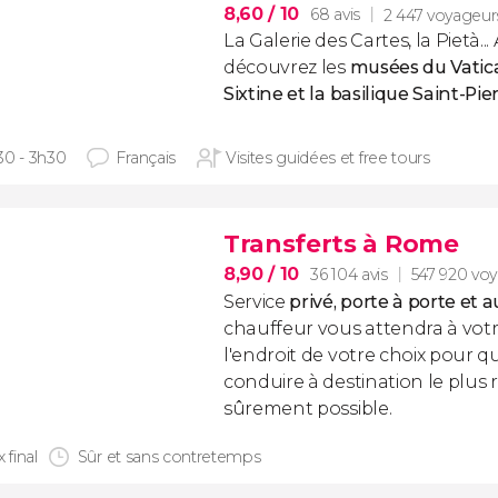
8,60
/ 10
68 avis
2 447 voyageur
La Galerie des Cartes, la Pietà... 
découvrez les
musées du Vatica
Sixtine et la basilique Saint-Pier
30 - 3h30
Français
Visites guidées et free tours
Transferts à Rome
8,90
/ 10
36 104 avis
547 920 vo
Service
privé, porte à porte et a
chauffeur vous attendra à votr
l'endroit de votre choix pour qu
conduire à destination le plus
sûrement possible.
x final
Sûr et sans contretemps