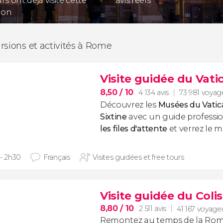
s ont déjà visité cette
avis réels
ion
rsions et activités à Rome
Visite guidée du Vatic
8,50
/ 10
4 134 avis
73 981 voyag
Découvrez les
Musées du Vati
Sixtine
avec un guide professi
les files d'attente
et verrez le 
 - 2h30
Français
Visites guidées et free tours
Visite guidée du Coli
8,80
/ 10
2 511 avis
41 167 voyage
Remontez au temps de la Rome