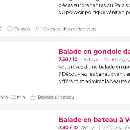
pièces surprenantes du Palais
du pouvoir politique vénitien p
5
Français
Visites guidées et free tours
Balade en gondole da
7,50
/ 10
2 871 avis
40 466 voya
Vous rêvez d'une
balade en go
? Découvrez les canaux vénitie
différent et admirez la beauté 
 min - 50 min
Balades en bateau
Balade en bateau à V
7,80
/ 10
284 avis
4 340 voyage