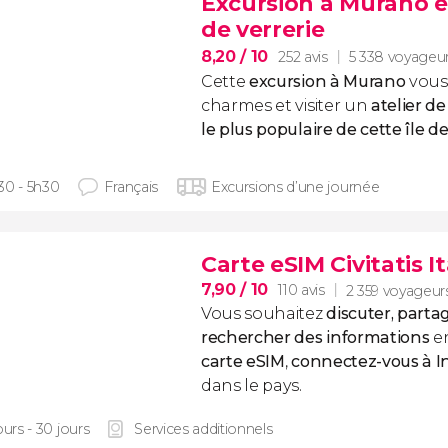
Excursion à Murano et
de verrerie
8,20
/ 10
252 avis
5 338 voyageu
Cette
excursion à Murano
vous
charmes et visiter un
atelier de
le plus populaire de cette île d
30 - 5h30
Français
Excursions d’une journée
Carte eSIM Civitatis It
7,90
/ 10
110 avis
2 359 voyageur
Vous souhaitez
discuter, part
rechercher des informations
e
carte eSIM
,
connectez-vous à I
dans le pays.
ours - 30 jours
Services additionnels