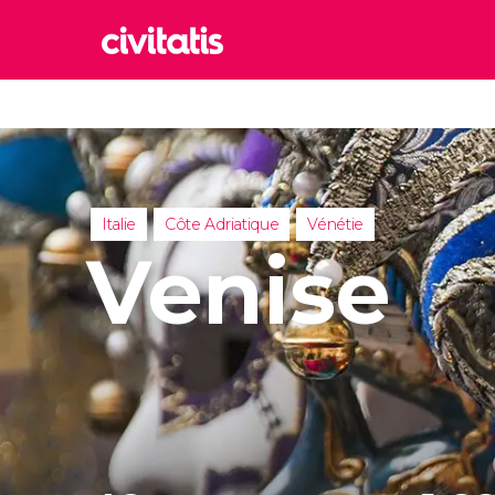
Rom
Italie
Lond
Royaum
Italie
Côte Adriatique
Vénétie
Édim
Venise
Royaum
Marr
Maroc
Istan
Turquie