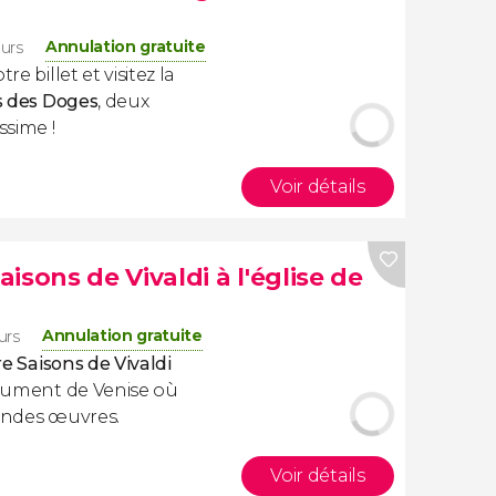
Annulation gratuite
eurs
e billet et visitez la
s des Doges
, deux
ssime !
Voir détails
isons de Vivaldi à l'église de
Annulation gratuite
urs
e Saisons
de Vivaldi
nument de Venise où
randes œuvres.
Voir détails