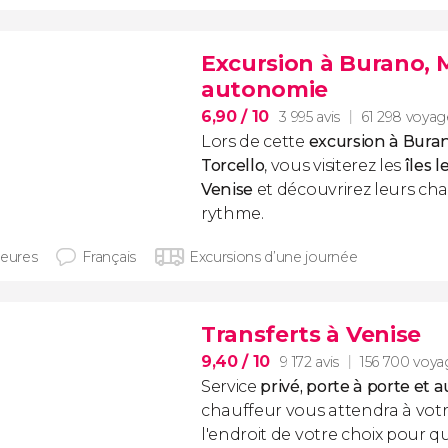
Excursion à Burano, 
autonomie
6,90
/ 10
3 995 avis
61 298 voyag
Lors de cette
excursion à Bura
Torcello
, vous visiterez les
îles 
Venise
et découvrirez leurs ch
rythme.
heures
Français
Excursions d’une journée
Transferts à Venise
9,40
/ 10
9 172 avis
156 700 voya
Service
privé, porte à porte et a
chauffeur vous attendra à votr
l'endroit de votre choix pour qu