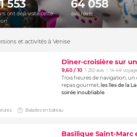
61 553
64 058
s ont déjà visité cette
avis réels
ion
rsions et activités à Venise
Dîner-croisière sur un
9,60
/ 10
1 250 avis
14 441 voyag
Trois heures de navigation, un 
repas gourmet,
les îles de la 
soirée inoubliable
.
heures
Balades en bateau
Basilique Saint-Marc 