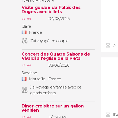
DERNIERS AVIS
Visite guidée du Palais des
Doges avec billets
04/08/2026
10,00
Claire
France
J'ai voyagé en couple
2h 
Concert des Quatre Saisons de
Vivaldi à l'église de la Pietà
03/08/2026
10,00
Sandrine
Marseille , France
J'ai voyagé en famille avec de
grands enfants
Dîner-croisière sur un galion
vénitien
1h
15/07/2026
10,00