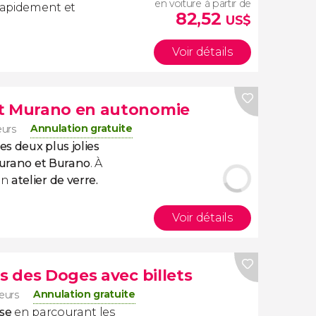
en voiture à partir de
 rapidement et
82,52
US$
Voir détails
et Murano en autonomie
Annulation gratuite
eurs
es deux plus jolies
 Murano et Burano
. À
un
atelier de verre.
Voir détails
is des Doges avec billets
Annulation gratuite
eurs
ise
en parcourant les