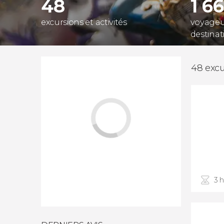
48
1 6
excursions et activités
voyageur
destinat
48 excu
3 