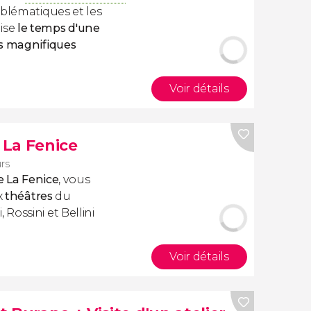
mblématiques et les
ise
le temps d'une
es magnifiques
Voir détails
 La Fenice
rs
e La Fenice
, vous
x
théâtres
du
Rossini et Bellini
Voir détails