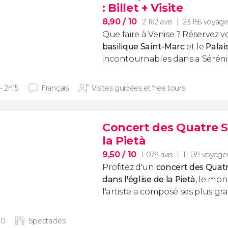
: Billet + Visite
8,90
/ 10
2 162 avis
23 155 voyag
Que faire à Venise ? Réservez votr
basilique Saint-Marc
et le
Palai
incontournables dans a Séréni
- 2h15
Français
Visites guidées et free tours
Concert des Quatre Sa
la Pietà
9,50
/ 10
1 079 avis
11 139 voyage
Profitez d'un
concert des
Quatr
dans l'église de la Pietà
, le mo
l'artiste a composé ses plus g
20
Spectacles