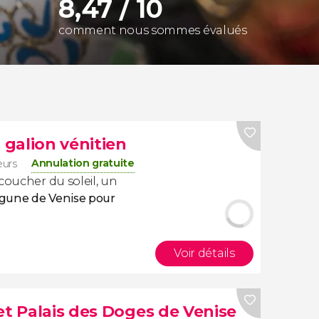
8,47 / 10
comment nous sommes évalués
 galion vénitien
Annulation gratuite
eurs
coucher du soleil, un
Lagune de Venise pour
Voir détails
et Palais des Doges de Venise