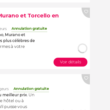
Murano et Torcello en
Annulation gratuite
eurs
no, Murano et
les plus célèbres de
armes à votre
Voir détails
Annulation gratuite
geurs
u meilleur prix
. Un
e hôtel ou à
'il puisse vous