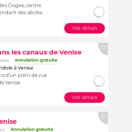
 des Doges, centre
endant des siècles.
Voir détails
ns les canaux de Venise
Annulation gratuite
geurs
ndole à Venise
ns d’un point de vue
de Venise.
Voir détails
enise
Annulation gratuite
urs