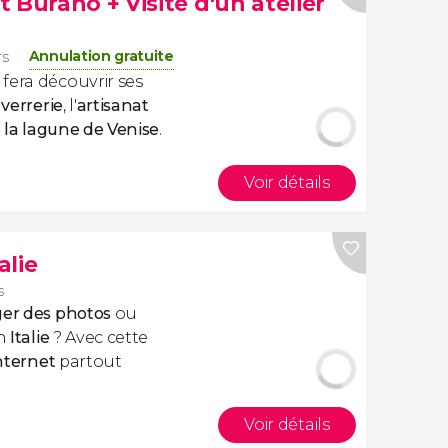
 Burano + Visite d'un atelier
Annulation gratuite
rs
 fera découvrir ses
 verrerie
, l'
artisanat
e la lagune de Venise
.
Voir détails
alie
s
ager des photos
ou
n
Italie
? Avec cette
nternet
partout
Voir détails