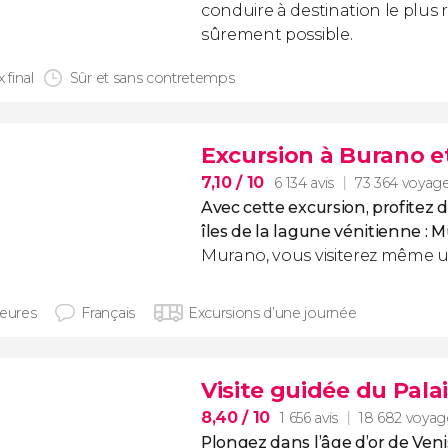
conduire à destination le plus
sûrement possible.
x final
Sûr et sans contretemps
Excursion à Burano 
7,10
/ 10
6 134 avis
73 364 voyag
Avec cette excursion, profitez d
îles de la lagune vénitienne :
Murano, vous visiterez même 
heures
Français
Excursions d’une journée
Visite guidée du Pala
8,40
/ 10
1 656 avis
18 682 voyag
Plongez dans l’âge d’or de Ven