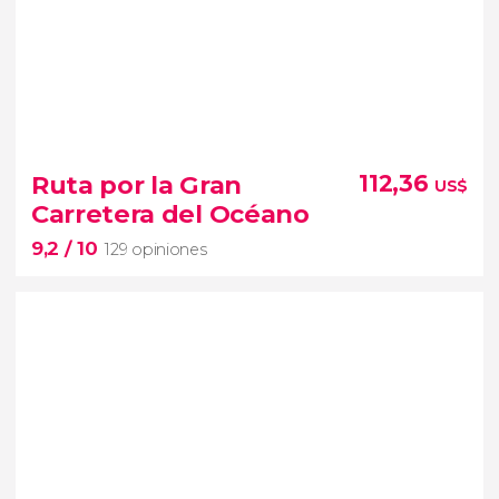
10


2 opiniones
excursión a las Montañas Azules
Ruta por la Gran
112,36
US$
Scenic World
Carretera del Océano
tren Zig Zag
Three Sisters
9,2
/ 10
Valle Jamison
129 opiniones
9,2