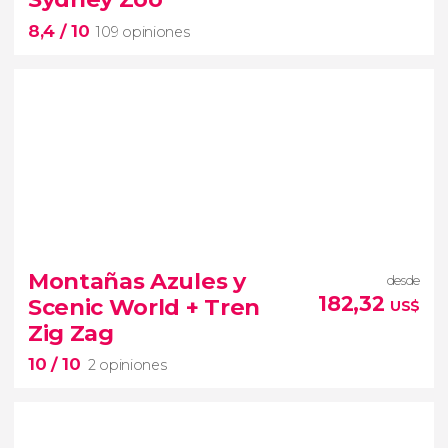
8,4
/ 10
109 opiniones
8,4


109 opiniones
excursión a las Montañas Azules
Montañas Azules y
desde
182,32
Scenic World + Tren
US$
Scenic World
Sydney Zoo
Zig Zag
10
/ 10
2 opiniones