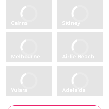
Cairns
Sídney
Melbourne
Airlie Beach
Yulara
Adelaida