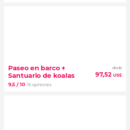
8,4


5 opiniones
Paseo en barco +
desde
No hay mejor plan que hacer submarinismo que la
97,52
Santuario de koalas
US$
Gran Barrera de Coral australiana
9,5
/ 10
16 opiniones