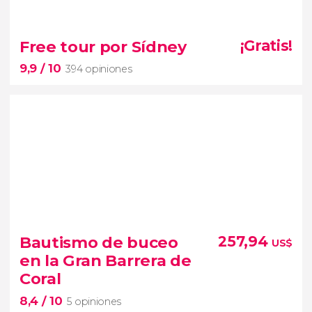
8,7


97 opiniones
Gran Carretera del Océano
ruta
Free tour por Sídney
¡Gratis!
espectacular por el sureste de Australia
9,9
/ 10
394 opiniones
veremos el atardecer en los
Doce Apóstoles
9,9


394 opiniones
Bautismo de buceo
257,94
US$
¿Acabáis de llegar a Sídney?
en la Gran Barrera de
principales lugares de la ciudad
free tour en
Coral
español
8,4
/ 10
5 opiniones