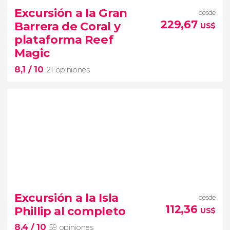


129 opiniones
Excursión a la Gran
desde
descubrir
229,67
Barrera de Coral y
US$
qué secretos entraña el sureste de Australia
plataforma Reef
Magic
8,1
/ 10
21 opiniones
8,1


21 opiniones
Excursión a la Isla
desde
112,36
Phillip al completo
US$
el espectacular fondo
8,4
/ 10
marino desde la famosa plataforma Reef Magic
59 opiniones