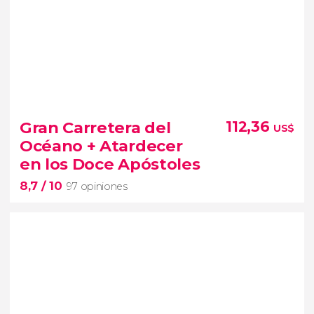
9,7


40 opiniones
Gran Carretera del
112,36
US$
canguros y wombats de las Southern
Océano + Atardecer
Highlands
excursión desde Sídney
en los Doce Apóstoles
Fitzroy Falls
8,7
/ 10
97 opiniones