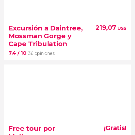
9,5


16 opiniones
Excursión a Daintree,
219,07
US$
paseo en barco por Brisbane
Mossman Gorge y
santuario de koalas Lone Pine
más de
Cape Tribulation
50 especies de la fauna australiana
7,4
/ 10
36 opiniones
7,4


36 opiniones
Adentraos en el Parque Nacional de Daintree con
Free tour por
¡Gratis!
esta excursión