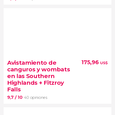
8,4


59 opiniones
Avistamiento de
175,96
US$
excursión a la Isla Phillip
canguros y wombats
ver koalas, canguros y pingüinos en
en las Southern
sus hábitats
Highlands + Fitzroy
Falls
9,7
/ 10
40 opiniones