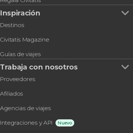
Regala Civitatis
Newcastle
Geelong
Inspiración
Port Arthur
Destinos
Byron Bay
Alice Springs
Civitatis Magazine
Isla Phillip
Sunshine Coast
Guías de viajes
Rainbow Beach
Launceston
Trabaja con nosotros
Proveedores
Afiliados
Agencias de viajes
Integraciones y API
Nuevo